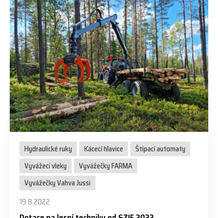
Hydraulické ruky
Kácecí hlavice
Štípací automaty
Vyvážecí vleky
Vyvážečky FARMA
Vyvážečky Vahva Jussi
19.8.2022
Dotace na lesní techniku od SZIF 2022