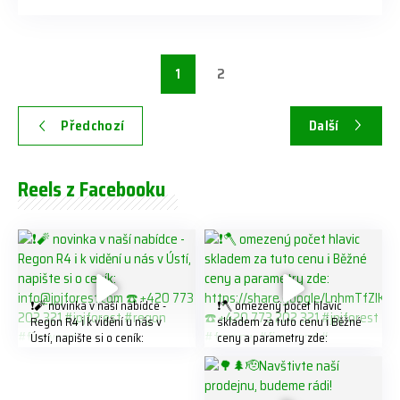
1
2
Předchozí
Další
Reels z Facebooku
❗️🧨 novinka v naší nabídce -
❗️🪓 omezený počet hlavic
Regon R4 ℹ️ k vidění u nás v
skladem za tuto cenu ℹ️ Běžné
Ústí, napište si o ceník:
ceny a parametry zde:
info@jpjforest.com ☎️ +420
https://share.google/LnhmTfZl
773 202 321 #jpjforest #regon
K8W5t7i6o ☎️ +420 773 202
#firewood
321 #jpjforest #forsmw