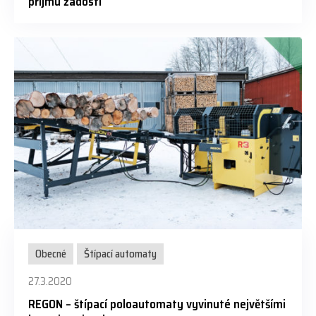
příjmu žádostí
Obecné
Štípací automaty
27.3.2020
REGON – štípací poloautomaty vyvinuté největšími