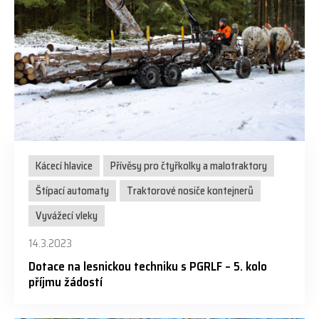
Kácecí hlavice
Přívěsy pro čtyřkolky a malotraktory
Štípací automaty
Traktorové nosiče kontejnerů
Vyvážecí vleky
14.3.2023
Dotace na lesnickou techniku s PGRLF – 5. kolo
příjmu žádostí