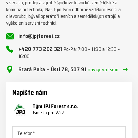
v servisu, prodeji a výrobě špičkové lesnické, zemědělské a
komunální techniky. Náš tým tvoří odborně vzdělaní lesníci a
dřevorubci, bývalí operátoři lesních a zemědělských strojů a
vyškolení servisní technici.
info@jpjforest.cz
+420 773 202 321
Po-Pá: 7:00 – 11:30 a 12:30 –
16:00
Stará Paka – Ústí 78, 507 91
navigovat sem
Napište nám
Tým JPJ Forest s.r.o.
Jsme tu pro Vás!