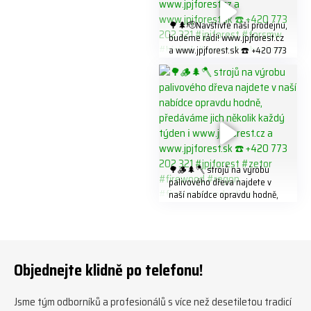
#firewood #
🌳🌲🫡Navštivte naší prodejnu,
budeme rádi! www.jpjforest.cz
a www.jpjforest.sk ☎️ +420 773
202 321 #jpjforest #forsmw
#biojack #regon #vahvajussi
🌳🪵🌲🪓 strojů na výrobu
palivového dřeva najdete v
naší nabídce opravdu hodně,
předáváme jich několik každý
týden ℹ️ www.jpjforest.cz a
www.jpjforest.sk ☎️ +420 773
202 321 #jpjforest #zetor
#firewood #regon
Objednejte klidně po telefonu!
#firewoodproduction
Jsme tým odborníků a profesionálů s více než desetiletou tradicí