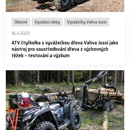
Obecné
Vyvážecí vleky
Vyvážečky Vahva Jussi
16.4.2020
ATV čtyřkolka s vyvážečkou dřeva Vahva Jussi jako
nástroj pro soustřeďování dřeva z výchovných
těžeb – testování a výzkum