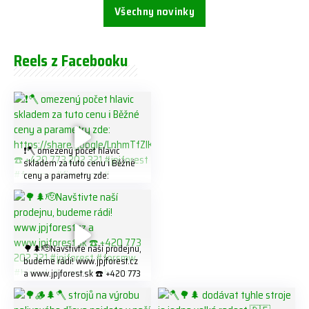
Všechny novinky
Reels z Facebooku
❗️🪓 omezený počet hlavic
skladem za tuto cenu ℹ️ Běžné
ceny a parametry zde:
https://share.google/LnhmTfZl
K8W5t7i6o ☎️ +420 773 202
321 #jpjforest #forsmw
#firewood #
🌳🌲🫡Navštivte naší prodejnu,
budeme rádi! www.jpjforest.cz
a www.jpjforest.sk ☎️ +420 773
202 321 #jpjforest #forsmw
#biojack #regon #vahvajussi