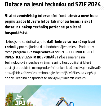
Dotace na lesní techniku od SZIF 2024
Státní zemědělský intervenční fond otevírá nové kolo
příjmu žádostí! Ještě letos tak mohou lesníci získat
dotaci na nákup techniky potřebné pro lesní
hospodářství.
I letos jsme se dočkali a je tu
další kolo dotací na nákup lesní
techniky
pro majitele a dlouhodobé nájemce lesa. Podpora v
rámci programu
Rozvoje venkova
od SZIF –
TECHNOLOGICKÉ
INVESTICE V LESNÍM HOSPODÁŘSTVÍ
je zaměřena na
technologické investice v rámci lesního hospodářství, které
posilují produkční i mimoprodukční funkce lesů, motivují k náhradě
stávajících zařízení za technologie šetrnější vůči lesu a zlepšují
odezvu lesního hospodářství na výskyt kalamit v lesích.