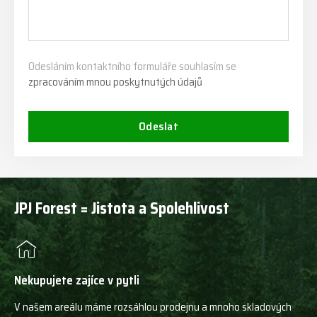
Odesláním kontaktního formuláře souhlasím se
zpracováním mnou poskytnutých údajů
Odeslat
JPJ Forest = Jistota a Spolehlivost
Nekupujete zajíce v pytli
V našem areálu máme rozsáhlou prodejnu a mnoho skladových