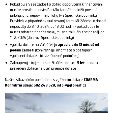
Pokud byla Vaše žádost o dotaci doporučena k financování,
musíte prostřednictvím Portálu farmáře doložit povinné
přílohy, příp. nepovinné přílohy (viz Specifické podmínky
Pravidel), a případně aktualizovaný formulář Žádosti o dotaci
nejpozději do 8. 10. 2024, do 18:00 hodin – pokud budete
muset odstranit nedostatky, musíte tak učinit nejpozději do
11. 2. 2025 (dále viz. Specifické podmínky)
výplata dotace na Váš účet
je zpravidla do 12 měsíců od
podání žádosti
(konkrétnější informace o postupech
vyplácení dotace atd. viz. Obecné podmínky)
Zakoupený stroj musí sloužit účelu dotace
5 let
od data
převedení dotace na účet příjemce dotace
Našim zákazníkům pomáháme s vyřízením dotace
ZDARMA
.
Kontaktní údaje: 602 248 628,
info@jpjforest.cz