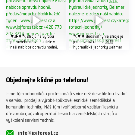
🌳🪵🌲🪓 strojů na výrobu
🪓🌳🌲 dodávat tyhle stroje je
palivového dřeva najdete v
jedna velká radost 🇩🇪
naší nabídce opravdu hodně,
hydraulické jednotky Deitmer
předáváme jich několik každý
naleznete zde v naší nabídce:
týden ℹ️ www.jpjforest.cz a
https://www.jpjforest.cz/kateg
www.jpjforest.sk ☎️ +420 773
orie/multifunkcni-rotacni-
202 321 #jpjforest #zetor
jednotky/ www.jpjforest.cz a
#firewood #regon
www.jpjforest.sk #jpjforest
Objednejte klidně po telefonu!
#firewoodproduction
#firewood #deitmer
Jsme tým odborníků a profesionálů s více než desetiletou tradicí
v servisu, prodeji a výrobě špičkové lesnické, zemědělské a
komunální techniky. Náš tým tvoří odborně vzdělaní lesníci a
dřevorubci, bývalí operátoři lesních a zemědělských strojů a
vyškolení servisní technici.
info@jpjforest.cz