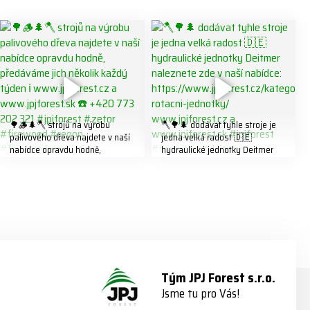
🌳🪵🌲🪓 strojů na výrobu
🪓🌳🌲 dodávat tyhle stroje je
palivového dřeva najdete v naší
jedna velká radost 🇩🇪
nabídce opravdu hodně,
hydraulické jednotky Deitmer
předáváme jich několik každý
naleznete zde v naší nabídce:
týden ℹ️ www.jpjforest.cz a
https://www.jpjforest.cz/kategori
www.jpjforest.sk ☎️ +420 773
e/multifunkcni-rotacni-jednotky/
202 321 #jpjforest #zetor
www.jpjforest.cz a
#firewood #regon
www.jpjforest.sk #jpjforest
#firewoodproduction
#firewood #deitmer
Tým JPJ Forest s.r.o.
Jsme tu pro Vás!