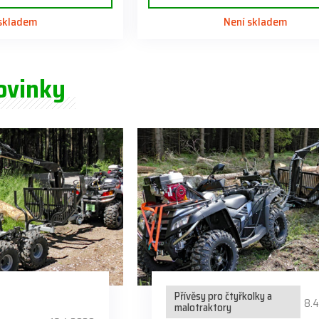
 skladem
Není skladem
ovinky
Přívěsy pro čtyřkolky a
8.
malotraktory