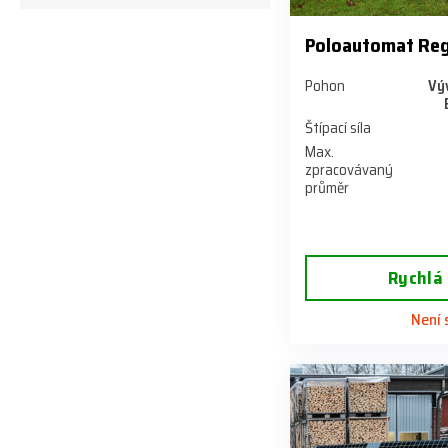
Poloautomat Reg
Pohon
Výv
Štípací síla
Max.
zpracovávaný
průměr
Rychlá
Není