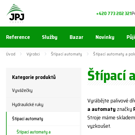
P
+420 773 202 321
Reference
Služby
Bazar
Novinky
Půj
Úvod
Výrobci
Štípací automaty
Štípací automaty a po
Štípací
Kategorie produktů
Vyvážečky
Vyrábějte palivové dř
Hydraulické ruky
a automaty
značky
Stroje máme skladem, 
Štípací automaty
vyzkoušet.
Štípací automaty a