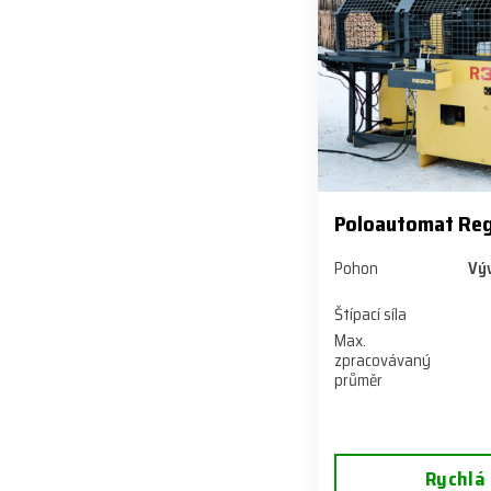
Poloautomat Re
Pohon
Výv
Štípací síla
Max.
zpracovávaný
průměr
Rychlá