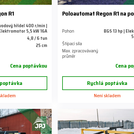
on R1
Poloautomat Regon R1 na p
odový hřídel 400 r/min |
Elektromotor 5,5 kW 16A
Pohon
B&S 13 hp | El
5
4,8 / 6 tun
Štípací síla
25 cm
Max. zpracovávaný
průměr
Cena poptávkou
Cena po
 poptávka
Rychlá poptávka
 skladem
Není skladem