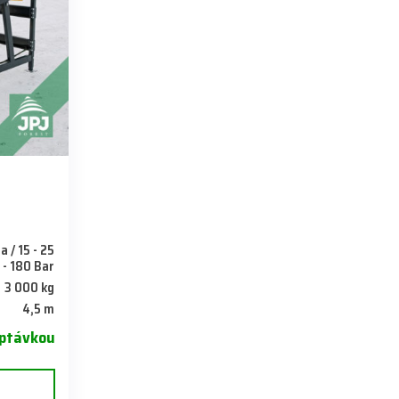
a / 15 - 25
 - 180 Bar
3 000 kg
4,5 m
ptávkou