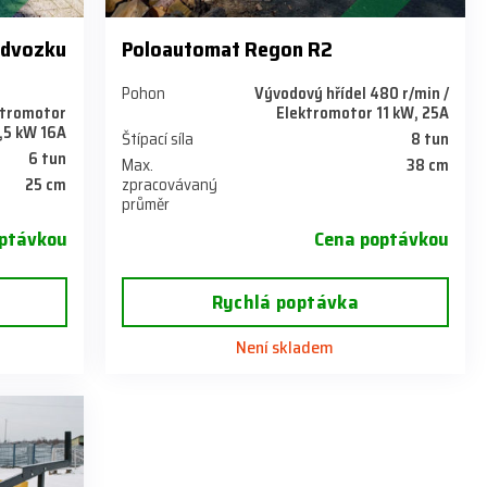
odvozku
Poloautomat Regon R2
Pohon
Vývodový hřídel 480 r/min /
ektromotor
Elektromotor 11 kW, 25A
,5 kW 16A
Štípací síla
8 tun
6 tun
Max.
38 cm
25 cm
zpracovávaný
průměr
ptávkou
Cena poptávkou
Rychlá poptávka
Není skladem