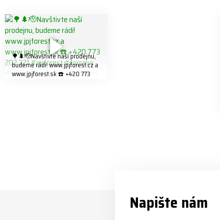
🌳🌲🫡Navštivte naší prodejnu,
budeme rádi! www.jpjforest.cz a
www.jpjforest.sk ☎️ +420 773
202 321 #jpjforest #forsmw
#biojack #regon #vahvajussi
Napište nám