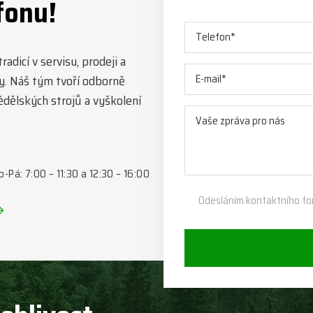
fonu!
adicí v servisu, prodeji a
y. Náš tým tvoří odborně
mědělských strojů a vyškolení
o-Pá: 7:00 – 11:30 a 12:30 – 16:00
Odesláním kontaktního fo