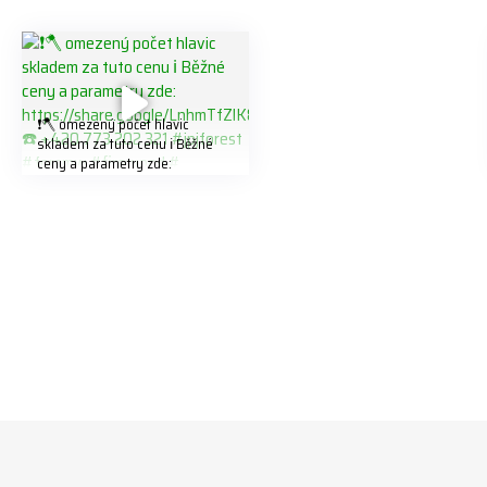
❗️🪓 omezený počet hlavic
skladem za tuto cenu ℹ️ Běžné
ceny a parametry zde:
https://share.google/LnhmTfZlK
8W5t7i6o ☎️ +420 773 202 321
#jpjforest #forsmw #firewood
#