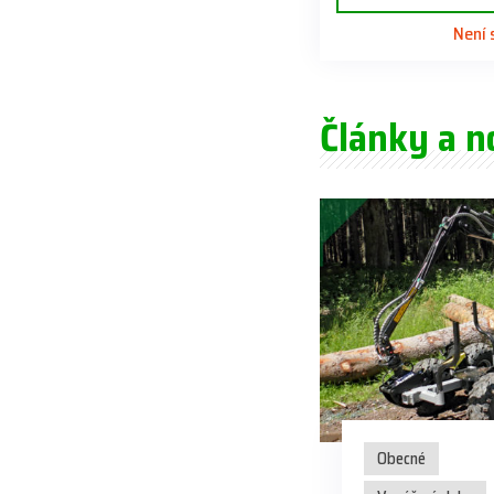
Není
Články a n
Obecné