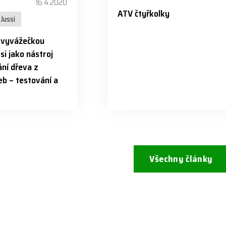
16.4.2020
ATV čtyřkolky
Jussi
s vyvážečkou
si jako nástroj
ní dřeva z
b – testování a
Všechny články