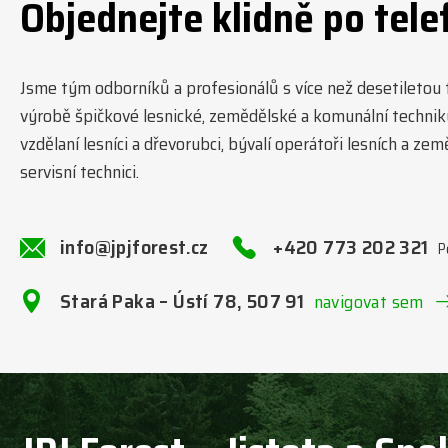
Objednejte klidně po tele
Jsme tým odborníků a profesionálů s více než desetiletou tr
výrobě špičkové lesnické, zemědělské a komunální technik
vzdělaní lesníci a dřevorubci, bývalí operátoři lesních a ze
servisní technici.
info@jpjforest.cz
+420 773 202 321
P
Stará Paka – Ústí 78, 507 91
navigovat sem