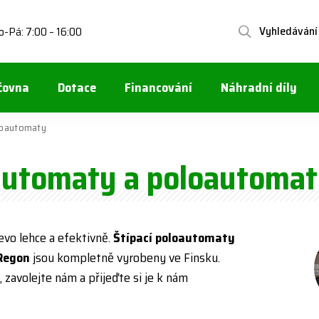
Vyhledávání
o-Pá: 7:00 – 16:00
čovna
Dotace
Financování
Náhradní díly
loautomaty
 automaty a poloautoma
evo lehce a efektivně.
Štípací poloautomaty
Regon
jsou kompletně vyrobeny ve Finsku.
zavolejte nám a přijeďte si je k nám