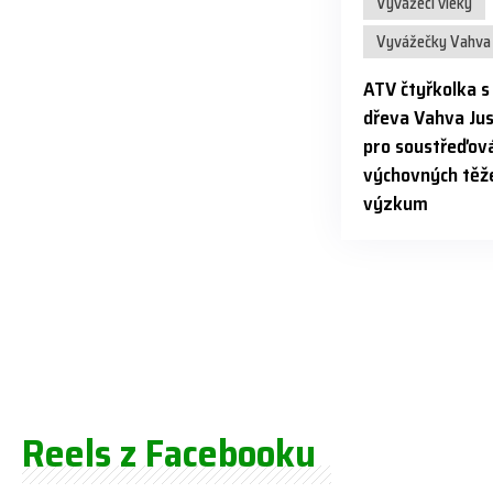
Vyvážecí vleky
Vyvážečky Vahva 
ATV čtyřkolka 
dřeva Vahva Jus
pro soustřeďová
výchovných těže
výzkum
Reels z Facebooku