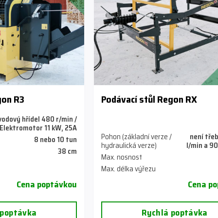
gon R3
Podávací stůl Regon RX
odový hřídel 480 r/min /
Elektromotor 11 kW, 25A
Pohon (základní verze /
není třeb
8 nebo 10 tun
hydraulická verze)
l/min a 90
38 cm
Max. nosnost
Max. délka výřezu
Cena poptávkou
Cena po
 poptávka
Rychlá poptávka