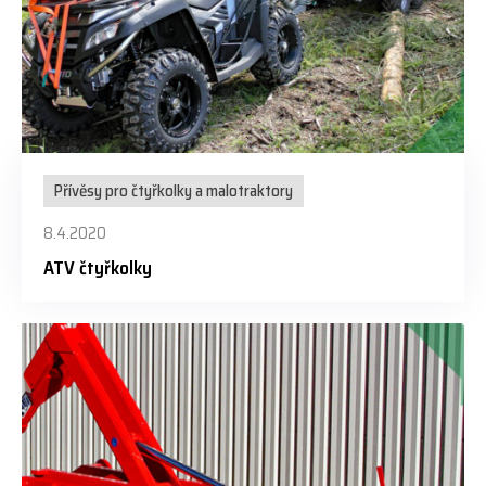
Přívěsy pro čtyřkolky a malotraktory
8.4.2020
ATV čtyřkolky