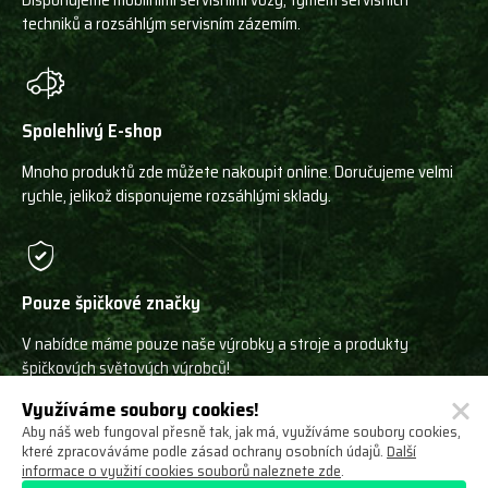
Disponujeme mobilními servisními vozy, týmem servisních
techniků a rozsáhlým servisním zázemím.
Spolehlivý E-shop
Mnoho produktů zde můžete nakoupit online. Doručujeme velmi
rychle, jelikož disponujeme rozsáhlými sklady.
Pouze špičkové značky
V nabídce máme pouze naše výrobky a stroje a produkty
špičkových světových výrobců!
Využíváme soubory cookies!
Aby náš web fungoval přesně tak, jak má, využíváme soubory cookies,
které zpracováváme podle zásad ochrany osobních údajů.
Další
informace o využití cookies souborů naleznete zde
.