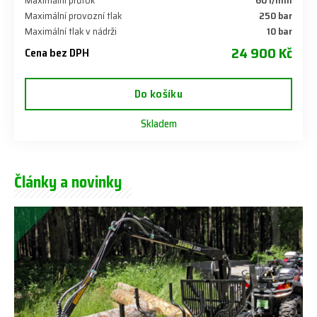
Maximální průtok
60 l/min
Maximální provozní tlak
250 bar
Maximální tlak v nádrži
10 bar
24 900 Kč
Cena bez DPH
Do košíku
Skladem
Články a novinky