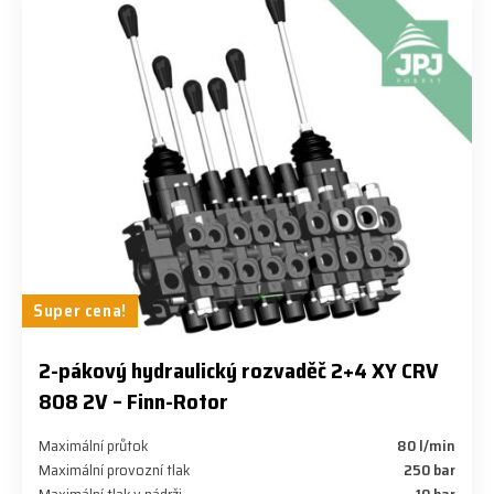
Super cena!
​2-pákový hydraulický rozvaděč 2+4 XY CRV
808 2V – Finn-Rotor
Maximální průtok
80 l/min
Maximální provozní tlak
​250 bar
Maximální tlak v nádrži
​10 bar