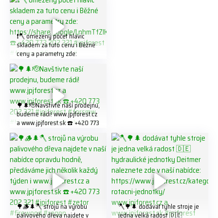
❗️🪓 omezený počet hlavic
skladem za tuto cenu ℹ️ Běžné
ceny a parametry zde:
https://share.google/LnhmTfZl
K8W5t7i6o ☎️ +420 773 202
321 #jpjforest #forsmw
#firewood #
🌳🌲🫡Navštivte naší prodejnu,
budeme rádi! www.jpjforest.cz
a www.jpjforest.sk ☎️ +420 773
202 321 #jpjforest #forsmw
#biojack #regon #vahvajussi
🌳🪵🌲🪓 strojů na výrobu
🪓🌳🌲 dodávat tyhle stroje je
palivového dřeva najdete v
jedna velká radost 🇩🇪