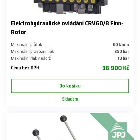
Elektrohydraulické ovládání CRV60/8 Finn-
Rotor
Maximální průtok
​60 l/min
Maximální provozní tlak
​250 bar
Maximální tlak v nádrži
​10 bar
36 900 Kč
Cena bez DPH
Do košíku
Skladem