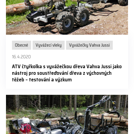
Obecné
Vyvážecí vleky
Vyvážečky Vahva Jussi
16.4.2020
ATV čtyřkolka s vyvážečkou dřeva Vahva Jussi jako
nástroj pro soustřeďování dřeva z výchovných
těžeb – testování a výzkum