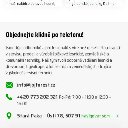
naší nabídce opravdu hodně,
hydraulické jednotky Deitmer
předáváme jich několik každý
naleznete zde v naší nabídce:
týden ℹ️ www.jpjforest.cz a
https://www.jpjforest.cz/kateg
www.jpjforest.sk ☎️ +420 773
orie/multifunkcni-rotacni-
202 321 #jpjforest #zetor
jednotky/ www.jpjforest.cz a
#firewood #regon
www.jpjforest.sk #jpjforest
Objednejte klidně po telefonu!
#firewoodproduction
#firewood #deitmer
Jsme tým odborníků a profesionálů s více než desetiletou tradicí
v servisu, prodeji a výrobě špičkové lesnické, zemědělské a
komunální techniky. Náš tým tvoří odborně vzdělaní lesníci a
dřevorubci, bývalí operátoři lesních a zemědělských strojů a
vyškolení servisní technici.
info@jpjforest.cz
+420 773 202 321
Po-Pá: 7:00 – 11:30 a 12:30 –
16:00
Stará Paka – Ústí 78, 507 91
navigovat sem