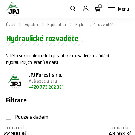
0
Menu
Úvod
Výrobci
Hydraulika
Hydraulické rozvaděče
Hydraulické rozvaděče
V této sekci naleznete hydraulické rozvaděče, ovládání
hydraulických jeřábů a další.
JPJ Forest s.r.o.
Váš specialista
+420 773 202 321
Filtrace
Pouze skladem
cena od
cena do
22 900 Kč
43 563 Kč