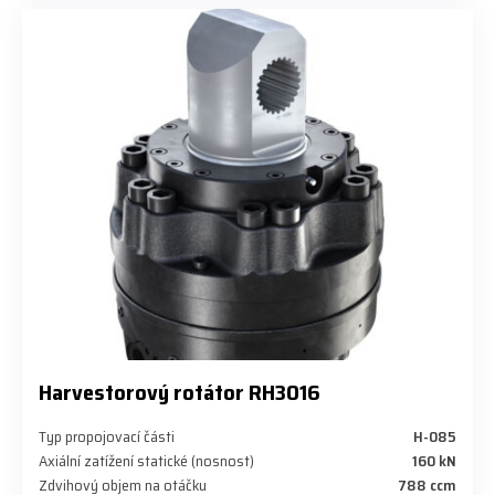
Harvestorový rotátor RH3016
Typ propojovací části
H-085
Axiální zatížení statické (nosnost)
160 kN
Zdvihový objem na otáčku
788 ccm