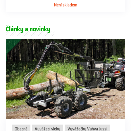
Není skladem
Články a novinky
Obecné
Vyvážecí vleky
Vyvážečky Vahva Jussi