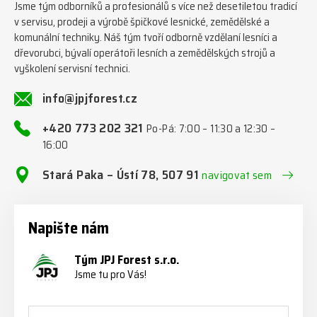
Jsme tým odborníků a profesionálů s více než desetiletou tradicí
v servisu, prodeji a výrobě špičkové lesnické, zemědělské a
komunální techniky. Náš tým tvoří odborně vzdělaní lesníci a
dřevorubci, bývalí operátoři lesních a zemědělských strojů a
vyškolení servisní technici.
info@jpjforest.cz
+420 773 202 321
Po-Pá: 7:00 – 11:30 a 12:30 –
16:00
Stará Paka – Ústí 78, 507 91
navigovat sem
Napište nám
Tým JPJ Forest s.r.o.
Jsme tu pro Vás!