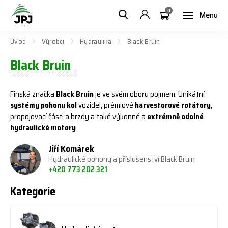
0
Menu
Úvod
Výrobci
Hydraulika
Black Bruin
Black Bruin
Finská značka
Black Bruin
je ve svém oboru pojmem. Unikátní
systémy pohonu kol
vozidel, prémiové
harvestorové rotátory
,
propojovací části a brzdy a také výkonné a
extrémně odolné
hydraulické motory
.
Jiří Komárek
Hydraulické pohony a příslušenství Black Bruin
+420 773 202 321
Kategorie