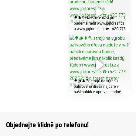
#firewood
321 #jpjforest #forsmw
#firewood #
🌳🌲🫡Navštivte naší prodejnu,
budeme rádi! www.jpjforest.cz
a www.jpjforest.sk ☎️ +420 773
202 321 #jpjforest #forsmw
#biojack #regon #vahvajussi
🌳🪵🌲🪓 strojů na výrobu
palivového dřeva najdete v
naší nabídce opravdu hodně,
předáváme jich několik každý
týden ℹ️ www.jpjforest.cz a
www.jpjforest.sk ☎️ +420 773
202 321 #jpjforest #zetor
#firewood #regon
Objednejte klidně po telefonu!
#firewoodproduction