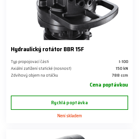
Hydraulický rotátor BBR 15F
Typ propojovací části
I-100
Axiální zatížení statické (nosnost)
150 kN
Zdvihový objem na otáčku
788 ccm
Cena poptávkou
Rychlá poptávka
Není skladem