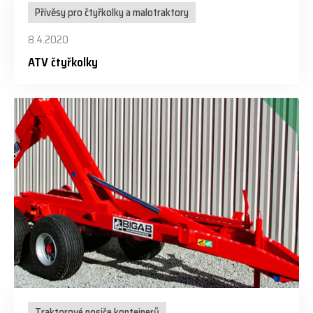
Přívěsy pro čtyřkolky a malotraktory
8.4.2020
ATV čtyřkolky
Traktorové nosiče kontejnerů