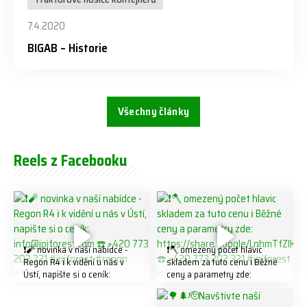
7.4.2020
BIGAB – Historie
Všechny články
Reels z Facebooku
❗️🧨 novinka v naší nabídce -
❗️🪓 omezený počet hlavic
Regon R4 ℹ️ k vidění u nás v
skladem za tuto cenu ℹ️ Běžné
Ústí, napište si o ceník:
ceny a parametry zde:
info@jpjforest.com ☎️ +420
https://share.google/LnhmTfZl
773 202 321 #jpjforest #regon
K8W5t7i6o ☎️ +420 773 202