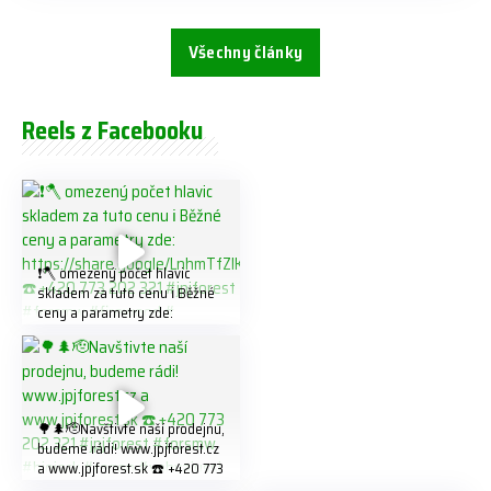
Všechny články
Reels z Facebooku
❗️🪓 omezený počet hlavic
skladem za tuto cenu ℹ️ Běžné
ceny a parametry zde:
https://share.google/LnhmTfZl
K8W5t7i6o ☎️ +420 773 202
321 #jpjforest #forsmw
#firewood #
🌳🌲🫡Navštivte naší prodejnu,
budeme rádi! www.jpjforest.cz
a www.jpjforest.sk ☎️ +420 773
202 321 #jpjforest #forsmw