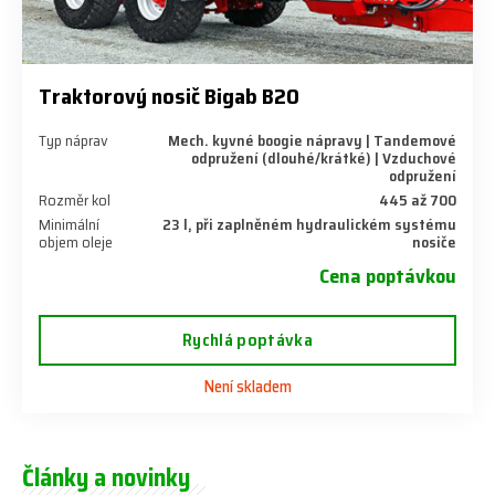
Traktorový nosič Bigab B20
Typ náprav
Mech. kyvné boogie nápravy | Tandemové
odpružení (dlouhé/krátké) | Vzduchové
odpružení
Rozměr kol
445 až 700
Minimální
23 l, při zaplněném hydraulickém systému
objem oleje
nosiče
Cena poptávkou
Rychlá poptávka
Není skladem
Články a novinky