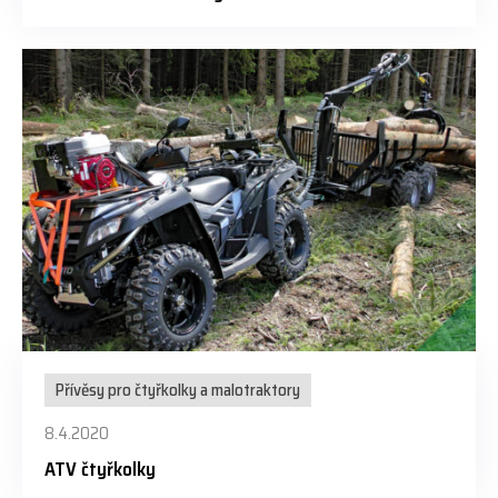
Přívěsy pro čtyřkolky a malotraktory
8.4.2020
ATV čtyřkolky