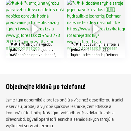
#biojack #regon #vahvajussi
🌳🪵🌲🪓 strojů na výrobu
🪓🌳🌲 dodávat tyhle stroje je
palivového dřeva najdete v
jedna velká radost 🇩🇪
naší nabídce opravdu hodně,
hydraulické jednotky Deitmer
předáváme jich několik každý
naleznete zde v naší nabídce:
týden ℹ️ www.jpjforest.cz a
https://www.jpjforest.cz/kateg
www.jpjforest.sk ☎️ +420 773
orie/multifunkcni-rotacni-
202 321 #jpjforest #zetor
jednotky/ www.jpjforest.cz a
#firewood #regon
www.jpjforest.sk #jpjforest
Objednejte klidně po telefonu!
#firewoodproduction
#firewood #deitmer
Jsme tým odborníků a profesionálů s více než desetiletou tradicí
v servisu, prodeji a výrobě špičkové lesnické, zemědělské a
komunální techniky. Náš tým tvoří odborně vzdělaní lesníci a
dřevorubci, bývalí operátoři lesních a zemědělských strojů a
vyškolení servisní technici.