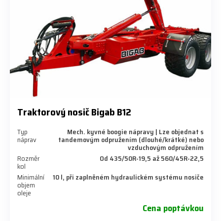
Traktorový nosič Bigab B12
Typ
Mech. kyvné boogie nápravy | Lze objednat s
náprav
tandemovým odpružením (dlouhé/krátké) nebo
vzduchovým odpružením
Rozměr
Od 435/50R-19,5 až 560/45R-22,5
kol
Minimální
10 l, při zaplněném hydraulickém systému nosiče
objem
oleje
Cena poptávkou