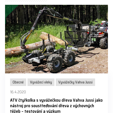
Obecné
Vyvážecí vleky
Vyvážečky Vahva Jussi
16.4.2020
ATV čtyřkolka s vyvážečkou dřeva Vahva Jussi jako
nástroj pro soustřeďování dřeva z výchovných
těžeb – testování a výzkum