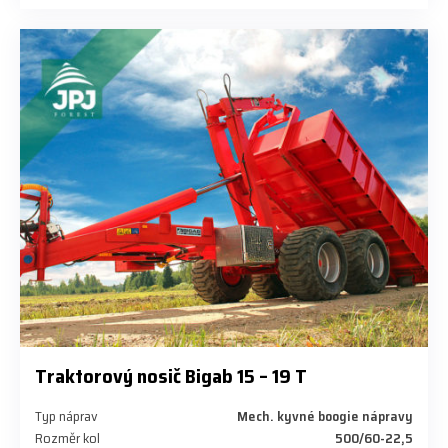
Traktorový nosič Bigab 15 – 19 T
Typ náprav
Mech. kyvné boogie nápravy
Rozměr kol
500/60-22,5