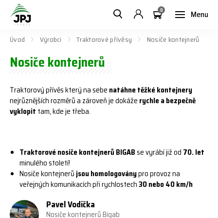
0
Menu
Úvod
Výrobci
Traktorové přívěsy
Nosiče kontejnerů
Nosiče kontejnerů
Traktorový přívěs který na sebe
natáhne
těžké kontejnery
nejrůznějších rozměrů a zároveň je dokáže
rychle a bezpečně
vyklopit
tam, kde je třeba.
Traktorové nosiče kontejnerů BIGAB
se vyrábí již od
70. let
minulého století!
Nosiče kontejnerů
jsou homologovány
pro provoz na
veřejných komunikacích při rychlostech
30 nebo 40 km/h
Pavel Vodička
Nosiče kontejnerů Bigab