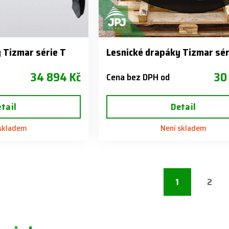
 Tizmar série T
Lesnické drapáky Tizmar sé
34 894 Kč
30
Cena bez DPH od
tail
Detail
 skladem
Není skladem
1
2