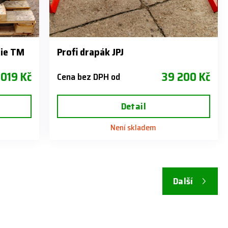
rie TM
Profi drapák JPJ
 019 Kč
39 200 Kč
Cena bez DPH od
Detail
Není skladem
Další