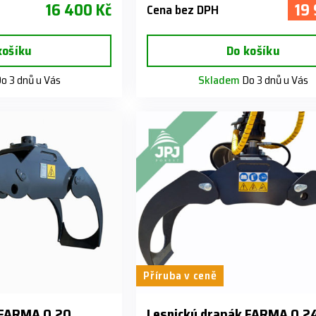
16 400 Kč
19
Cena bez DPH
košíku
Do košíku
o 3 dnů u Vás
Skladem
Do 3 dnů u Vás
Příruba v ceně
 FARMA 0.20
Lesnický drapák FARMA 0.2