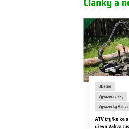
Články a n
Obecné
Vyvážecí vleky
Vyvážečky Vahva 
ATV čtyřkolka 
dřeva Vahva Jus