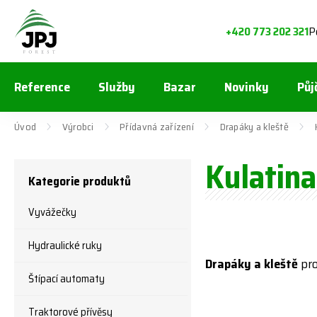
P
+420 773 202 321
Reference
Služby
Bazar
Novinky
Půj
Úvod
Výrobci
Přídavná zařízení
Drapáky a kleště
Kulatina
Kategorie produktů
Vyvážečky
Hydraulické ruky
Drapáky a kleště
pro
Štípací automaty
Traktorové přívěsy