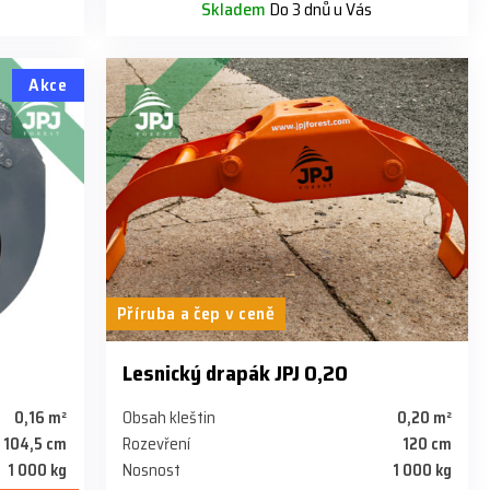
Skladem
Do 3 dnů u Vás
Akce
Příruba a čep v ceně
6
Lesnický drapák JPJ 0,20
0,16 m²
Obsah kleštin
0,20 m²
104,5 cm
Rozevření
120 cm
1 000 kg
Nosnost
1 000 kg