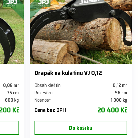
Drapák na kulatinu VJ 0,12
0,08 m²
Obsah kleštin
0,12 m²
75 cm
Rozevření
96 cm
600 kg
Nosnost
1 000 kg
 200 Kč
20 400 Kč
Cena bez DPH
Do košíku