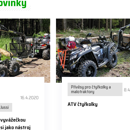
ovinky
Přívěsy pro čtyřkolky a
8.
malotraktory
16.4.2020
ATV čtyřkolky
Jussi
s vyvážečkou
si jako nástroj