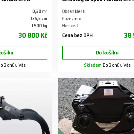
0,20 m²
Obsah kleští
125,5 cm
Rozevření
1 500 kg
Nosnost
30 800 Kč
38 
Cena bez DPH
košíku
Do košíku
o 3 dnů u Vás
Skladem
Do 3 dnů u Vás