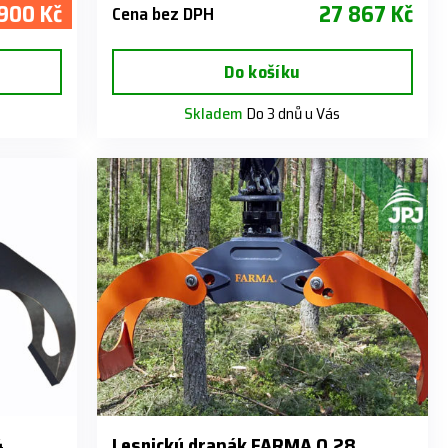
 900 Kč
27 867 Kč
Cena bez DPH
Do košíku
Skladem
Do 3 dnů u Vás
4
Lesnický drapák FARMA 0.28