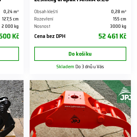
0,24 m²
Obsah kleští
0,28 m²
127,5 cm
Rozevření
155 cm
2 000 kg
Nosnost
3000 kg
500 Kč
52 461 Kč
Cena bez DPH
Do košíku
Skladem
Do 3 dnů u Vás