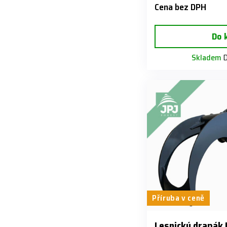
Cena bez DPH
Do 
Skladem
D
Příruba v ceně
Lesnický drapák