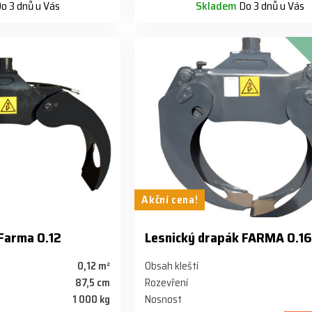
o 3 dnů u Vás
Skladem
Do 3 dnů u Vás
Akční cena!
Farma 0.12
Lesnický drapák FARMA 0.1
0,12 m²
Obsah kleští
87,5 cm
Rozevření
1 000 kg
Nosnost