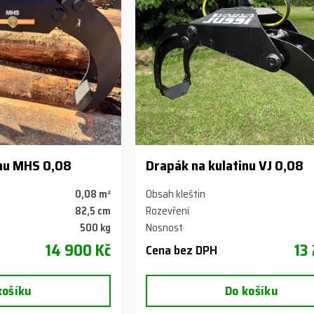
inu MHS 0,08
Drapák na kulatinu VJ 0,08
0,08 m²
Obsah kleštin
82,5 cm
Rozevření
500 kg
Nosnost
14 900 Kč
13
Cena bez DPH
košíku
Do košíku