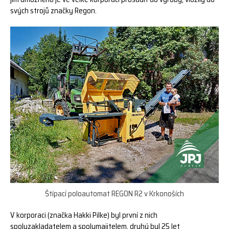
svých strojů značky Regon.
Štípací poloautomat REGON R2 v Krkonoších
V korporaci (značka Hakki Pilke) byl první z nich
spoluzakladatelem a spolumajitelem, druhý byl 25 let