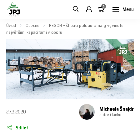
0
Menu
Úvod
Obecné
REGON – štípací poloautomaty vyvinuté
největšími kapacitami v oboru
Michaela Šnajdr
27.3.2020
autor článku
Sdílet