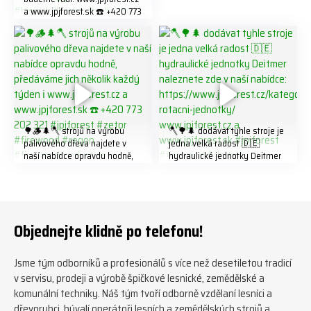
a www.jpjforest.sk ☎️ +420 773
202 321 #jpjforest #forsmw
#biojack #regon #vahvajussi
🌳🪵🌲🪓 strojů na výrobu
🪓🌳🌲 dodávat tyhle stroje je
palivového dřeva najdete v
jedna velká radost 🇩🇪
naší nabídce opravdu hodně,
hydraulické jednotky Deitmer
předáváme jich několik každý
naleznete zde v naší nabídce:
týden ℹ️ www.jpjforest.cz a
https://www.jpjforest.cz/kateg
www.jpjforest.sk ☎️ +420 773
orie/multifunkcni-rotacni-
202 321 #jpjforest #zetor
jednotky/ www.jpjforest.cz a
#firewood #regon
www.jpjforest.sk #jpjforest
Objednejte klidně po telefonu!
#firewoodproduction
#firewood #deitmer
Jsme tým odborníků a profesionálů s více než desetiletou tradicí
v servisu, prodeji a výrobě špičkové lesnické, zemědělské a
komunální techniky. Náš tým tvoří odborně vzdělaní lesníci a
dřevorubci, bývalí operátoři lesních a zemědělských strojů a