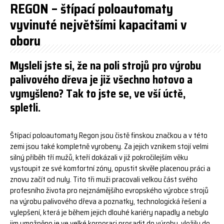
REGON – štípací poloautomaty
vyvinuté největšími kapacitami v
oboru
Mysleli jste si, že na poli strojů pro výrobu
palivového dřeva je již všechno hotovo a
vymyšleno? Tak to jste se, ve vší úctě,
spletli.
Štípací poloautomaty Regon jsou čistě finskou značkou a v této
zemi jsou také kompletně vyrobeny. Za jejich vznikem stojí velmi
silný příběh tří mužů, kteří dokázali v již pokročilejším věku
vystoupit ze své komfortní zóny, opustit skvěle placenou práci a
znovu začít od nuly. Tito tři muži pracovali velkou část svého
profesního života pro nejznámějšího evropského výrobce strojů
na výrobu palivového dřeva a poznatky, technologická řešení a
vylepšení, která je během jejich dlouhé kariéry napadly a nebylo
jim umožněno je ve velké korporaci prosadit do výroby, vložily do