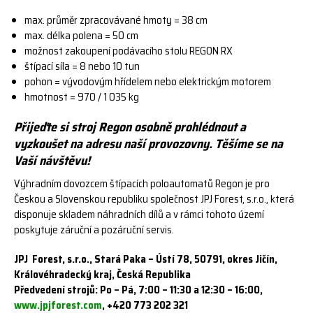
max. průměr zpracovávané hmoty = 38 cm
max. délka polena = 50 cm
možnost zakoupení podávacího stolu REGON RX
štípací síla = 8 nebo 10 tun
pohon = vývodovým hřídelem nebo elektrickým motorem
hmotnost = 970 / 1 035 kg
Přijeďte si stroj Regon osobně prohlédnout a
vyzkoušet na adresu naší provozovny. Těšíme se na
Vaší návštěvu!
Výhradním dovozcem štípacích poloautomatů Regon je pro
Českou a Slovenskou republiku společnost JPJ Forest, s.r.o., která
disponuje skladem náhradních dílů a v rámci tohoto území
poskytuje záruční a pozáruční servis.
JPJ Forest, s.r.o., Stará Paka – Ústí 78, 50791, okres Jičín,
Královéhradecký kraj, Česká Republika
Předvedení strojů: Po – Pá, 7:00 – 11:30 a 12:30 – 16:00,
www.jpjforest.com
, +420 773 202 321