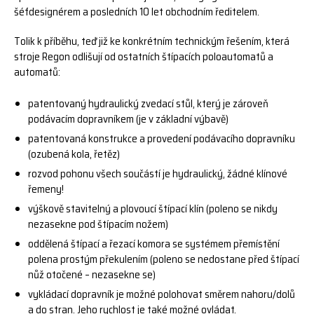
šéfdesignérem a posledních 10 let obchodním ředitelem.
Tolik k příběhu, teď již ke konkrétním technickým řešením, která
stroje Regon odlišují od ostatních štípacích poloautomatů a
automatů:
patentovaný hydraulický zvedací stůl, který je zároveň
podávacím dopravníkem (je v základní výbavě)
patentovaná konstrukce a provedení podávacího dopravníku
(ozubená kola, řetěz)
rozvod pohonu všech součástí je hydraulický, žádné klínové
řemeny!
výškově stavitelný a plovoucí štípací klín (poleno se nikdy
nezasekne pod štípacím nožem)
oddělená štípací a řezací komora se systémem přemístění
polena prostým překulením (poleno se nedostane před štípací
nůž otočené – nezasekne se)
vykládací dopravník je možné polohovat směrem nahoru/dolů
a do stran. Jeho rychlost je také možné ovládat.