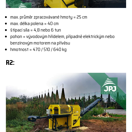
max. průměr zpracovávané hmoty = 25 cm
max. délka polena = 40 cm
štípací síla = 4,8 nebo 6 tun
pohon = vývodovým hřídelem, případně elektrickým nebo
benzínovým motorem na přívěsu
hmotnost = 470 / 510 / 640 kg
R2: