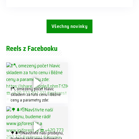
Všechny novinky
Reels z Facebooku
❗️🪓 omezený počet hlavic
skladem za tuto cenu ℹ️ Běžné
ceny a parametry zde:
https://share.google/LnhmTfZl
K8W5t7i6o ☎️ +420 773 202
321 #jpjforest #forsmw
#firewood #
🌳🌲🫡Navštivte naší prodejnu,
budeme rádi! www.jpjforest.cz