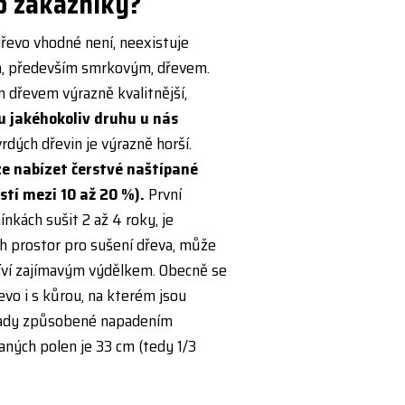
o zákazníky?
dřevo vhodné není, neexistuje
m, především smrkovým, dřevem.
m dřevem výrazně kvalitnější,
 jakéhokoliv druhu u nás
dých dřevin je výrazně horší.
e nabízet čerstvé naštípané
stí mezi 10 až 20 %).
První
kách sušit 2 až 4 roky, je
ch prostor pro sušení dřeva, může
říví zajímavým výdělkem. Obecně se
evo i s kůrou, na kterém jsou
, vady způsobené napadením
ných polen je 33 cm (tedy 1/3