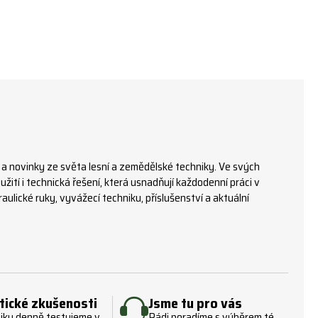
 a novinky ze světa lesní a zemědělské techniky. Ve svých
žití i technická řešení, která usnadňují každodenní práci v
ulické ruky, vyvážecí techniku, příslušenství a aktuální
tické zkušenosti
Jsme tu pro vás
iku denně testujeme v
Rádi poradíme s výběrem té