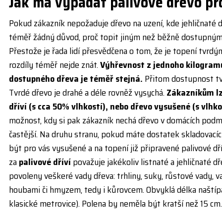
Jak má vypadat palivové dřevo pr
Pokud zákazník nepožaduje dřevo na uzení, kde jehličnaté 
téměř žádný důvod, proč topit jiným než běžně dostupný
Přestože je řada lidí přesvědčena o tom, že je topení tvrdý
rozdíly téměř nejde znát.
Výhřevnost z jednoho kilogramu
dostupného dřeva je téměř stejná.
Přitom dostupnost tvr
Tvrdé dřevo je drahé a déle rovněž vysychá.
Zákazníkům lz
dříví (s cca 50% vlhkostí), nebo dřevo vysušené (s vlhko
možnost, kdy si pak zákazník nechá dřevo v domácích podmín
častější. Na druhu stranu, pokud máte dostatek skladovací
být pro vás vysušené a na topení již připravené palivové d
za
palivové dříví
považuje jakékoliv listnaté a jehličnaté dř
povoleny veškeré vady dřeva: trhliny, suky, růstové vady
houbami či hmyzem, tedy i kůrovcem. Obvyklá délka naštípa
klasické metrovice). Polena by neměla být kratší než 15 cm.