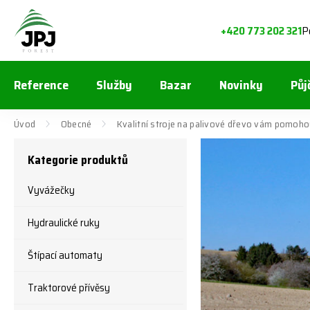
P
+420 773 202 321
Reference
Služby
Bazar
Novinky
Půj
Úvod
Obecné
Kvalitní stroje na palivové dřevo vám pomoh
Kategorie produktů
Vyvážečky
Hydraulické ruky
Štípací automaty
Traktorové přívěsy