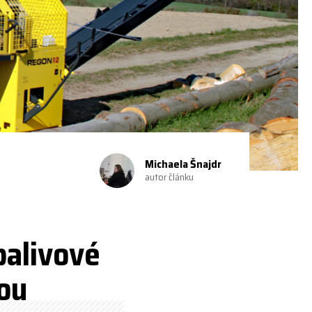
Michaela Šnajdr
autor článku
palivové
ou