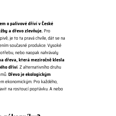
em o palivové dříví v České
ěžby a dřevo zlevňuje.
Pro
ě, je to ta pravá chvíle, dát se na
šením současné produkce. Vysoké
spotřebu, nebo naopak nahrávaly
ena dřeva, která meziročně klesla
ého dříví
. Z alternativního druhu
domů.
Dřevo je ekologickým
vem ekonomickým. Pro každého,
avit na rostoucí poptávku. A nebo