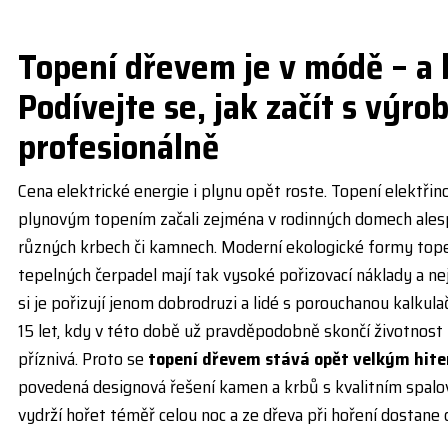
Topení dřevem je v módě – a 
Podívejte se, jak začít s výro
profesionálně
Cena elektrické energie i plynu opět roste. Topení elektřino
plynovým topením začali zejména v rodinných domech ales
různých krbech či kamnech. Moderní ekologické formy top
tepelných čerpadel mají tak vysoké pořizovací náklady a nej
si je pořizují jenom dobrodruzi a lidé s porouchanou kalkula
15 let, kdy v této době už pravděpodobně skončí životnost 
příznivá. Proto se
topení dřevem stává opět velkým hit
povedená designová řešení kamen a krbů s kvalitním spalov
vydrží hořet téměř celou noc a ze dřeva při hoření dostane 