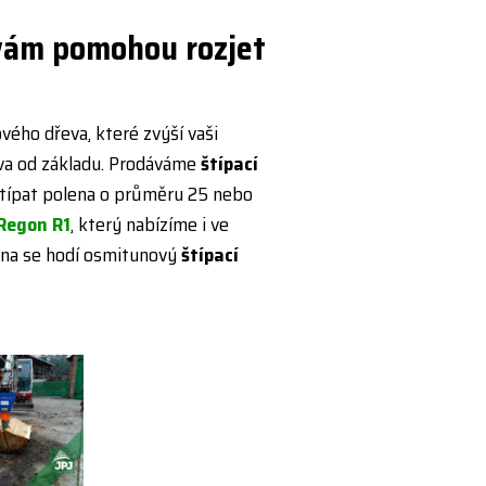
 vám pomohou rozjet
vého dřeva, které zvýší vaši
va od základu. Prodáváme
štípací
 štípat polena o průměru 25 nebo
Regon R1
, který nabízíme i ve
olena se hodí osmitunový
štípací