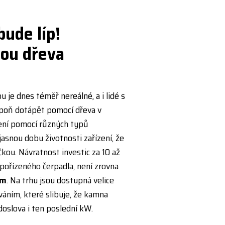
bude líp!
bou dřeva
u je dnes téměř nereálné, a i lidé s
poň dotápět pomocí dřeva v
ení pomocí různých typů
asnou dobu životnosti zařízení, že
čkou. Návratnost investic za 10 až
pořízeného čerpadla, není zrovna
em
. Na trhu jsou dostupná velice
áním, které slibuje, že kamna
doslova i ten poslední kW.