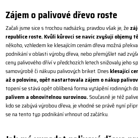
Zájem o palivové dřevo roste
Začali jsme sice s trochou nadsázky, pravdou však je, že
záj
republice roste. Kvůli kůrovci se navíc zvyšují objemy t
někoho, vzhledem ke klesajícím cenám dřeva možná překvapiv
podnikání v oblasti výroby dřeva, nebo přemýšlet nad zvý
ceny palivového dříví v předchozích letech snižovaly jeho 
samovýrobě či nákupu palivových briket. Dnes
klesající c
až o polovinu, opět nastartovala zájem o nákup palivov
topení se stává opět oblíbená forma vytápění rodinných 
palivem a obnovitelnou surovinou.
Současně je též pali
kdo se zabývá výrobou dřeva, je vhodné se právě nyní připr
se na tento typ podnikání vrhnout od začátku.