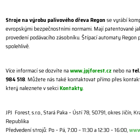
Stroje na výrobu palivového dřeva Regon
se vyrábí komp
evropskými bezpečnostními normami. Mají patentované jak z
provedení podávacího zásobníku. Štípací automaty Regon pr
spolehlivě.
Více informací se dozvíte na
www.jpjforest.cz
nebo na
tel
984 518
. Můžete nás také kontaktovat přímo přes kontakt
který naleznete v sekci
Kontakty
.
JPJ Forest, s.r.o., Stará Paka – Ústí 78, 50791, okres Jičín, 
Republika
Předvedení strojů: Po – Pá, 7:00 – 11:30 a 12:30 – 16:00,
www.