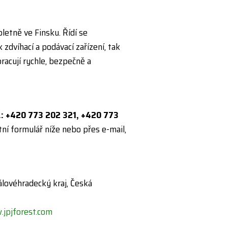
letně ve Finsku. Řídí se
dvíhací a podávací zařízení, tak
acují rychle, bezpečně a
.: +420 773 202 321, +420 773
ní formulář níže nebo přes e-mail,
Královéhradecký kraj, Česká
jpjforest.com