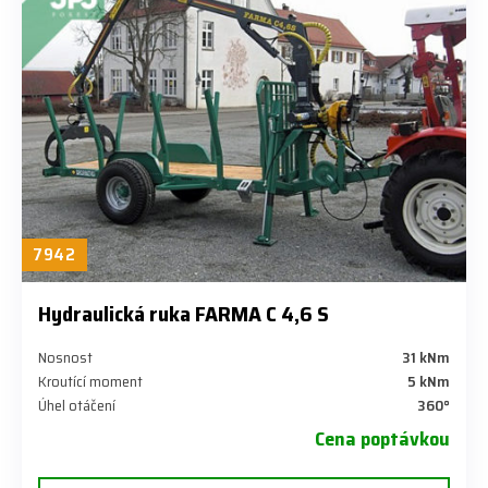
7942
Hydraulická ruka FARMA C 4,6 S
Nosnost
31 kNm
Kroutící moment
5 kNm
Úhel otáčení
360°
Cena poptávkou