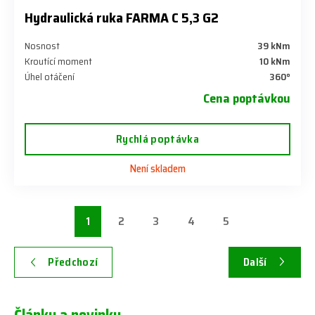
Hydraulická ruka FARMA C 5,3 G2
Nosnost
39 kNm
Kroutící moment
10 kNm
Úhel otáčení
360°
Cena poptávkou
Rychlá poptávka
Není skladem
1
2
3
4
5
Předchozí
Další