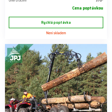
Úhel otáčení
370°
Cena poptávkou
Rychlá poptávka
Není skladem