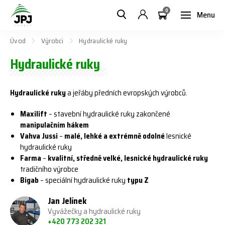
0
Menu
Úvod
Výrobci
Hydraulické ruky
Hydraulické ruky
Hydraulické ruky
a jeřáby předních evropských výrobců.
Maxilift
– stavební hydraulické ruky zakončené
manipulačním hákem
Vahva Jussi
–
malé, lehké a extrémně odolné
lesnické
hydraulické ruky
Farma
–
kvalitní, středně velké, lesnické hydraulické ruky
tradičního výrobce
Bigab
– speciální hydraulické ruky
typu Z
Jan Jelínek
Vyvážečky a hydraulické ruky
+420 773 202 321