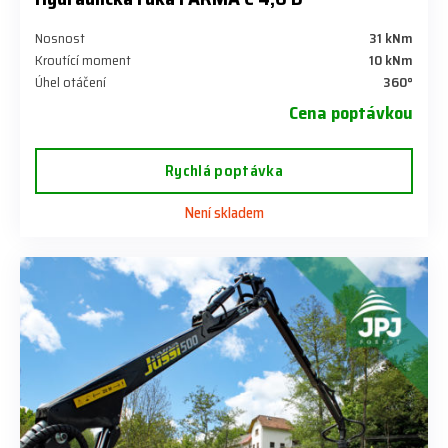
Nosnost
31 kNm
Kroutící moment
10 kNm
Úhel otáčení
360°
Cena poptávkou
Rychlá poptávka
Není skladem