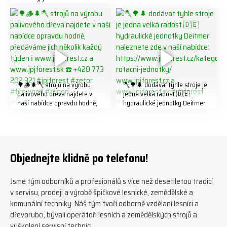
202 321 #jpjforest #forsmw
#biojack #regon #vahvajussi
🌳🪵🌲🪓 strojů na výrobu
🪓🌳🌲 dodávat tyhle stroje je
palivového dřeva najdete v
jedna velká radost 🇩🇪
naší nabídce opravdu hodně,
hydraulické jednotky Deitmer
předáváme jich několik každý
naleznete zde v naší nabídce:
týden ℹ️ www.jpjforest.cz a
https://www.jpjforest.cz/kateg
www.jpjforest.sk ☎️ +420 773
orie/multifunkcni-rotacni-
202 321 #jpjforest #zetor
jednotky/ www.jpjforest.cz a
#firewood #regon
www.jpjforest.sk #jpjforest
Objednejte klidně po telefonu!
#firewoodproduction
#firewood #deitmer
Jsme tým odborníků a profesionálů s více než desetiletou tradicí
v servisu, prodeji a výrobě špičkové lesnické, zemědělské a
komunální techniky. Náš tým tvoří odborně vzdělaní lesníci a
dřevorubci, bývalí operátoři lesních a zemědělských strojů a
vyškolení servisní technici.