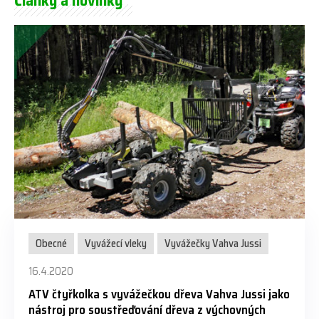
Články a novinky
Obecné
Vyvážecí vleky
Vyvážečky Vahva Jussi
16.4.2020
ATV čtyřkolka s vyvážečkou dřeva Vahva Jussi jako
nástroj pro soustřeďování dřeva z výchovných