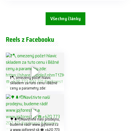
Všechny články
Reels z Facebooku
❗️🪓 omezený počet hlavic
skladem za tuto cenu ℹ️ Běžné
ceny a parametry zde:
https://share.google/LnhmTfZl
K8W5t7i6o ☎️ +420 773 202
321 #jpjforest #forsmw
#firewood #
🌳🌲🫡Navštivte naší prodejnu,
budeme rádi! www.jpjforest.cz
a www.jpjforest.sk ☎️ +420 773