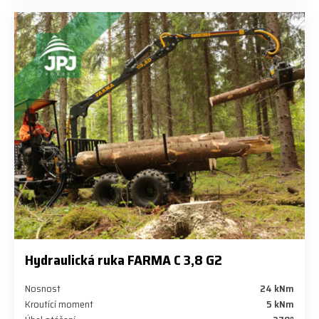
Hydraulická ruka FARMA C 3,8 G2
Nosnost
24 kNm
Kroutící moment
5 kNm