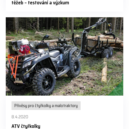
těžeb – testování a výzkum
Přívěsy pro čtyřkolky a malotraktory
8.4.2020
ATV čtyřkolky