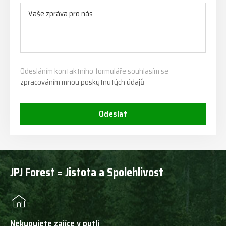
Odesláním kontaktního formuláře souhlasím se
zpracováním mnou poskytnutých údajů
Odeslat
JPJ Forest = Jistota a Spolehlivost
Nekupujete zajíce v pytli