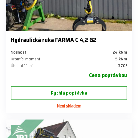
Hydraulická ruka FARMA C 4,2 G2
Nosnost
24 kNm
Kroutící moment
5 kNm
Úhel otáčení
370°
Cena poptávkou
Rychlá poptávka
Není skladem