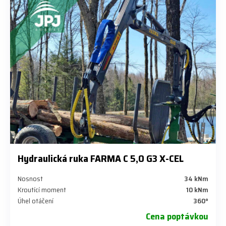
Hydraulická ruka FARMA C 5,0 G3 X-CEL
Nosnost
34 kNm
Kroutící moment
10 kNm
Úhel otáčení
360°
Cena poptávkou