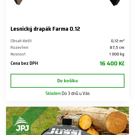
Lesnický drapák Farma 0.12
Obsah kleští
0,12 m²
Rozevření
87,5 cm
Nosnost
1 000 kg
16 400 Kč
Cena bez DPH
Do košíku
Skladem
Do 3 dnů u Vás