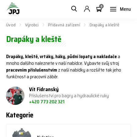
0
Menu
Úvod
Výrobci
Přídavná zařízení
Drapáky a kleště
Drapáky a kleště
Drapáky, kleště, vrtáky, háky, půdní lopaty a nakladače
a
mnoho dalšího naleznete v naší nabídce. Vybavte svůj stroj
pracovním příslušenstvím
z naší nabídky a rozšiřte tak jeho
funkčnost a pracovní záběr.
Vít Fidranský
Příslušenství pro bagry a hydraulické ruky
+420 773 202 321
Kategorie