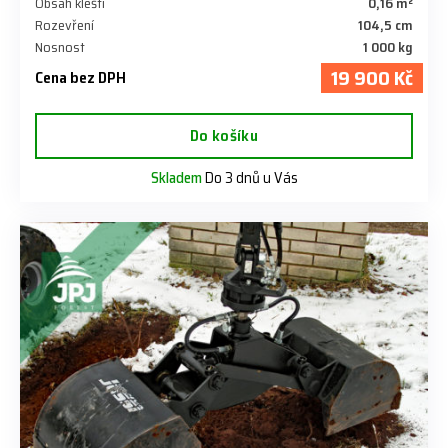
Obsah kleští
0,16 m²
Rozevření
104,5 cm
Nosnost
1 000 kg
19 900 Kč
Cena bez DPH
Do košíku
Skladem
Do 3 dnů u Vás