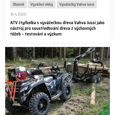
Obecné
Vyvážecí vleky
Vyvážečky Vahva Jussi
16.4.2020
ATV čtyřkolka s vyvážečkou dřeva Vahva Jussi jako
nástroj pro soustřeďování dřeva z výchovných
těžeb – testování a výzkum