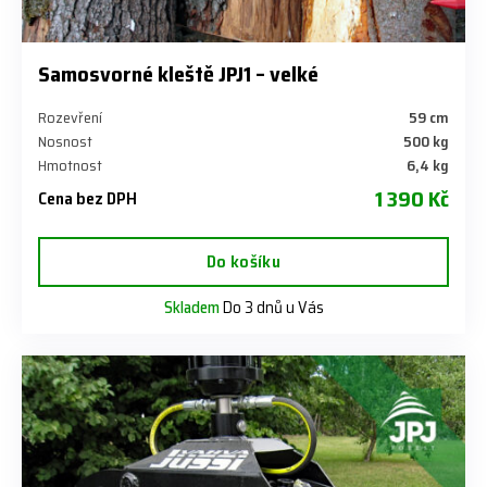
Samosvorné kleště JPJ1 – velké
Rozevření
59 cm
Nosnost
500 kg
Hmotnost
6,4 kg
1 390 Kč
Cena bez DPH
Do košíku
Skladem
Do 3 dnů u Vás