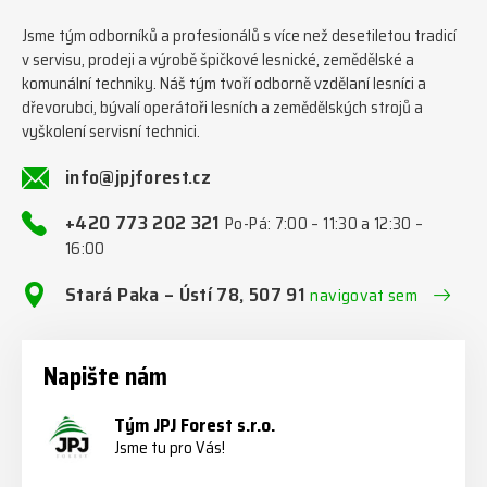
Jsme tým odborníků a profesionálů s více než desetiletou tradicí
v servisu, prodeji a výrobě špičkové lesnické, zemědělské a
komunální techniky. Náš tým tvoří odborně vzdělaní lesníci a
dřevorubci, bývalí operátoři lesních a zemědělských strojů a
vyškolení servisní technici.
info@jpjforest.cz
+420 773 202 321
Po-Pá: 7:00 – 11:30 a 12:30 –
16:00
Stará Paka – Ústí 78, 507 91
navigovat sem
Napište nám
Tým JPJ Forest s.r.o.
Jsme tu pro Vás!