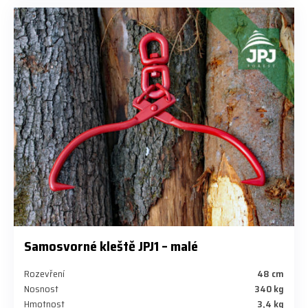
Samosvorné kleště JPJ1 – malé
Rozevření
48 cm
Nosnost
340 kg
Hmotnost
3,4 kg