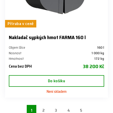
Příruba v ceně
Nakladač sypkých hmot FARMA 160 l
Objem lžíce
160 l
Nosnost
1 000 kg
Hmotnost
172 kg
38 200 Kč
Cena bez DPH
Do košíku
Není skladem
1
2
3
4
5