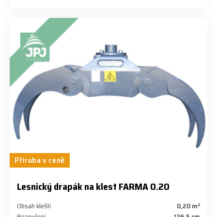
Příruba v ceně
Lesnický drapák na klest FARMA 0.20
Obsah kleští
0,20 m²
Rozevření
126,5 cm