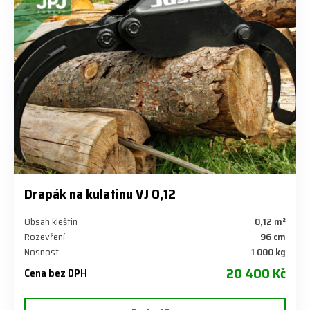
Drapák na kulatinu VJ 0,12
Obsah kleštin
0,12 m²
Rozevření
96 cm
Nosnost
1 000 kg
20 400 Kč
Cena bez DPH