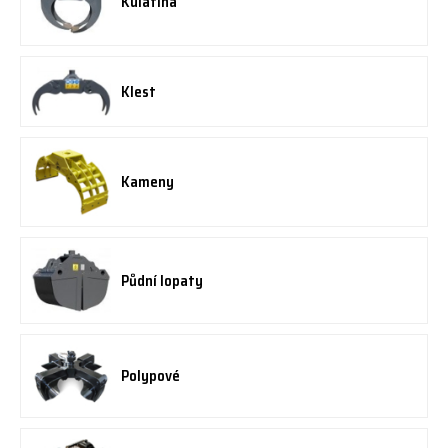
Kulatina
Klest
Kameny
Půdní lopaty
Polypové