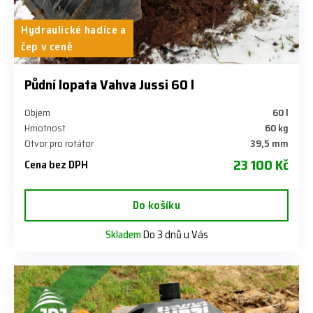
Hydraulické hadice a
čep v ceně
Půdní lopata Vahva Jussi 60 l
Objem
60 l
Hmotnost
60 kg
Otvor pro rotátor
39,5 mm
23 100 Kč
Cena bez DPH
Do košíku
Skladem
Do 3 dnů u Vás