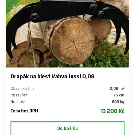
Drapák na klest Vahva Jussi 0,08
Obsah kleštin
0,08 m²
Rozevření
75 cm
Nosnost
600 kg
13 200 Kč
Cena bez DPH
Do košíku