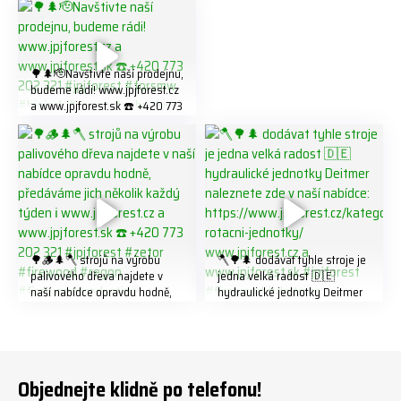
K8W5t7i6o ☎️ +420 773 202
321 #jpjforest #forsmw
#firewood #
🌳🌲🫡Navštivte naší prodejnu,
budeme rádi! www.jpjforest.cz
a www.jpjforest.sk ☎️ +420 773
202 321 #jpjforest #forsmw
#biojack #regon #vahvajussi
🌳🪵🌲🪓 strojů na výrobu
🪓🌳🌲 dodávat tyhle stroje je
palivového dřeva najdete v
jedna velká radost 🇩🇪
naší nabídce opravdu hodně,
hydraulické jednotky Deitmer
předáváme jich několik každý
naleznete zde v naší nabídce:
týden ℹ️ www.jpjforest.cz a
https://www.jpjforest.cz/kateg
www.jpjforest.sk ☎️ +420 773
orie/multifunkcni-rotacni-
202 321 #jpjforest #zetor
jednotky/ www.jpjforest.cz a
#firewood #regon
www.jpjforest.sk #jpjforest
Objednejte klidně po telefonu!
#firewoodproduction
#firewood #deitmer