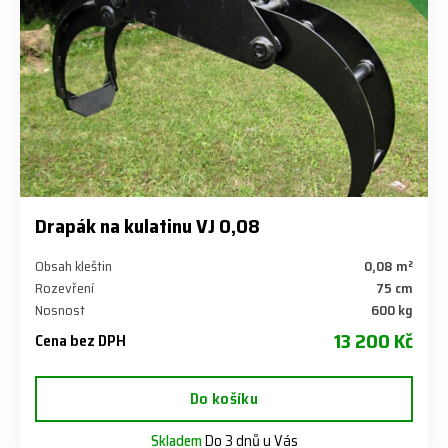
Drapák na kulatinu VJ 0,08
Obsah kleštin
0,08 m²
Rozevření
75 cm
Nosnost
600 kg
13 200 Kč
Cena bez DPH
Do košíku
Skladem
Do 3 dnů u Vás