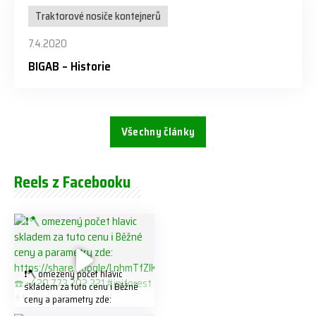
Traktorové nosiče kontejnerů
7.4.2020
BIGAB – Historie
Všechny články
Reels z Facebooku
❗️🪓 omezený počet hlavic
skladem za tuto cenu ℹ️ Běžné
ceny a parametry zde:
https://share.google/LnhmTfZl