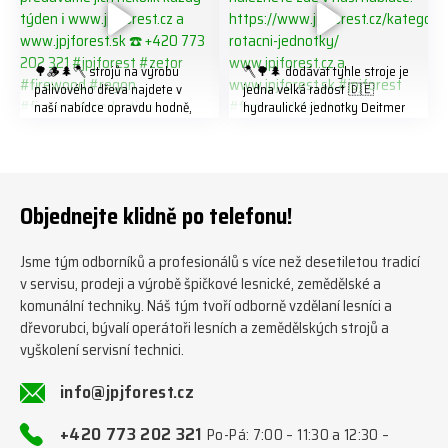
🌳🪵🌲🪓 strojů na výrobu
🪓🌳🌲 dodávat tyhle stroje je
palivového dřeva najdete v
jedna velká radost 🇩🇪
naší nabídce opravdu hodně,
hydraulické jednotky Deitmer
předáváme jich několik každý
naleznete zde v naší nabídce:
týden ℹ️ www.jpjforest.cz a
https://www.jpjforest.cz/kateg
www.jpjforest.sk ☎️ +420 773
orie/multifunkcni-rotacni-
202 321 #jpjforest #zetor
jednotky/ www.jpjforest.cz a
#firewood #regon
www.jpjforest.sk #jpjforest
Objednejte klidně po telefonu!
#firewoodproduction
#firewood #deitmer
Jsme tým odborníků a profesionálů s více než desetiletou tradicí
v servisu, prodeji a výrobě špičkové lesnické, zemědělské a
komunální techniky. Náš tým tvoří odborně vzdělaní lesníci a
dřevorubci, bývalí operátoři lesních a zemědělských strojů a
vyškolení servisní technici.
info@jpjforest.cz
+420 773 202 321
Po-Pá: 7:00 – 11:30 a 12:30 –