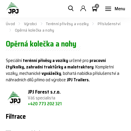
0
Menu
Úvod
Výrobci
Terénní přívěsy a vozíky
Příslušenství
Opěrná kolečka a nohy
Opěrná kolečka a nohy
Speciální
terénní přívěsy a vozíky
určené pro
pracovní
čtyřkolky, zahradní traktůrky a malotraktory
. Kompletní
vozíky, mechanické
vyvážečky
, bohatá nabídka příslušenství a
náhradních dílů přímo od výrobce
JPJ Trailers.
JPJ Forest s.r.o.
Váš specialista
+420 773 202 321
Filtrace