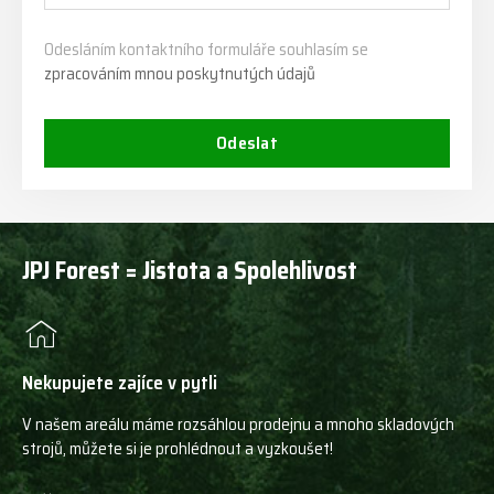
Odesláním kontaktního formuláře souhlasím se
zpracováním mnou poskytnutých údajů
Odeslat
JPJ Forest = Jistota a Spolehlivost
Nekupujete zajíce v pytli
V našem areálu máme rozsáhlou prodejnu a mnoho skladových
strojů, můžete si je prohlédnout a vyzkoušet!