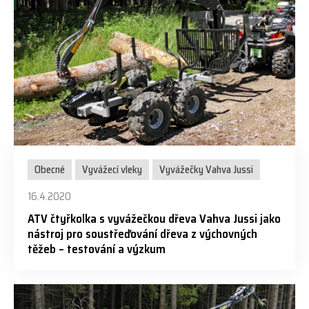
Obecné
Vyvážecí vleky
Vyvážečky Vahva Jussi
16.4.2020
ATV čtyřkolka s vyvážečkou dřeva Vahva Jussi jako
nástroj pro soustřeďování dřeva z výchovných
těžeb – testování a výzkum