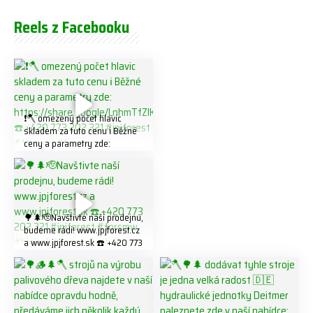
Reels z Facebooku
❗️🪓 omezený počet hlavic
skladem za tuto cenu ℹ️ Běžné
ceny a parametry zde:
https://share.google/LnhmTfZl
K8W5t7i6o ☎️ +420 773 202
321 #jpjforest #forsmw
#firewood #
🌳🌲🫡Navštivte naší prodejnu,
budeme rádi! www.jpjforest.cz
a www.jpjforest.sk ☎️ +420 773
202 321 #jpjforest #forsmw
#biojack #regon #vahvajussi