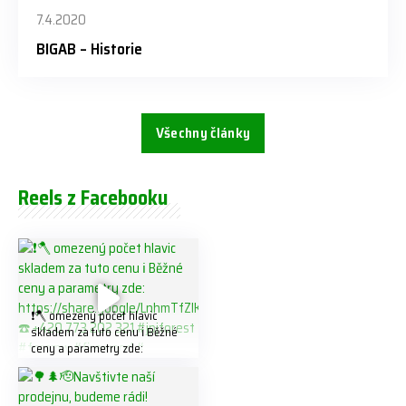
7.4.2020
BIGAB – Historie
Všechny články
Reels z Facebooku
❗️🪓 omezený počet hlavic
skladem za tuto cenu ℹ️ Běžné
ceny a parametry zde:
https://share.google/LnhmTfZl
K8W5t7i6o ☎️ +420 773 202
321 #jpjforest #forsmw