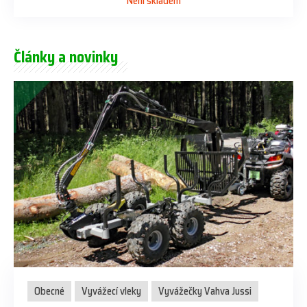
Není skladem
Články a novinky
Obecné
Vyvážecí vleky
Vyvážečky Vahva Jussi