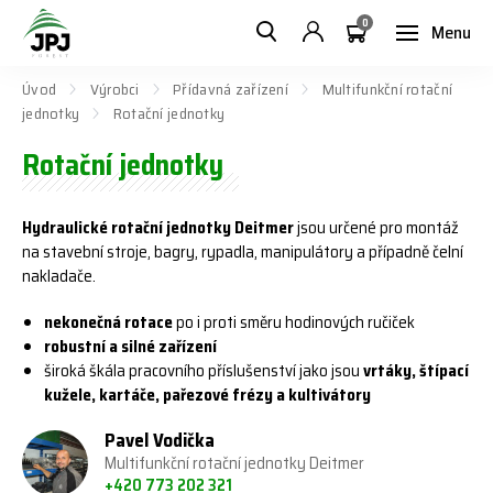
0
Menu
Úvod
Výrobci
Přídavná zařízení
Multifunkční rotační
jednotky
Rotační jednotky
Rotační jednotky
Hydraulické rotační jednotky Deitmer
jsou určené pro montáž
na stavební stroje, bagry, rypadla, manipulátory a případně čelní
nakladače.
nekonečná rotace
po i proti směru hodinových ručiček
robustní a silné zařízení
široká škála pracovního příslušenství jako jsou
vrtáky, štípací
kužele, kartáče, pařezové frézy a kultivátory
Pavel Vodička
Multifunkční rotační jednotky Deitmer
+420 773 202 321