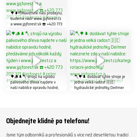
#firewood #
🌳🌲🫡Navštivte naší prodejnu,
budeme rádi! www.jpjforest.cz
a www.jpjforest.sk ☎️ +420 773
202 321 #jpjforest #forsmw
#biojack #regon #vahvajussi
🌳🪵🌲🪓 strojů na výrobu
🪓🌳🌲 dodávat tyhle stroje je
palivového dřeva najdete v
jedna velká radost 🇩🇪
naší nabídce opravdu hodně,
hydraulické jednotky Deitmer
předáváme jich několik každý
naleznete zde v naší nabídce:
týden ℹ️ www.jpjforest.cz a
https://www.jpjforest.cz/kateg
www.jpjforest.sk ☎️ +420 773
orie/multifunkcni-rotacni-
202 321 #jpjforest #zetor
jednotky/ www.jpjforest.cz a
#firewood #regon
www.jpjforest.sk #jpjforest
Objednejte klidně po telefonu!
#firewoodproduction
#firewood #deitmer
Jsme tým odborníků a profesionálů s více než desetiletou tradicí