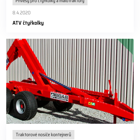
Přívěsy pro čtyřkolky a malotraktory
8.4.2020
ATV čtyřkolky
Traktorové nosiče kontejnerů