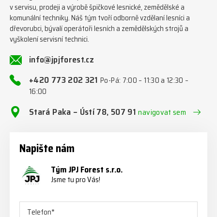
v servisu, prodeji a výrobě špičkové lesnické, zemědělské a
komunální techniky. Náš tým tvoří odborně vzdělaní lesníci a
dřevorubci, bývalí operátoři lesních a zemědělských strojů a
vyškolení servisní technici.
info@jpjforest.cz
+420 773 202 321
Po-Pá: 7:00 – 11:30 a 12:30 –
16:00
Stará Paka – Ústí 78, 507 91
navigovat sem
Napište nám
Tým JPJ Forest s.r.o.
Jsme tu pro Vás!