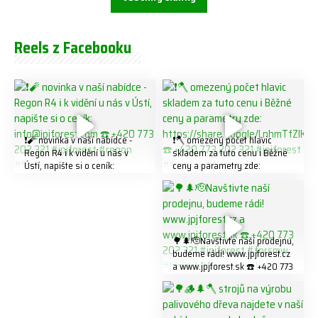
Reels z Facebooku
❗️🧨 novinka v naší nabídce -
❗️🪓 omezený počet hlavic
Regon R4 ℹ️ k vidění u nás v
skladem za tuto cenu ℹ️ Běžné
Ústí, napište si o ceník:
ceny a parametry zde:
info@jpjforest.com ☎️ +420
https://share.google/LnhmTfZl
773 202 321 #jpjforest #regon
K8W5t7i6o ☎️ +420 773 202
#firewood
321 #jpjforest #forsmw
#firewood #
🌳🌲🫡Navštivte naší prodejnu,
budeme rádi! www.jpjforest.cz
a www.jpjforest.sk ☎️ +420 773
202 321 #jpjforest #forsmw
#biojack #regon #vahvajussi