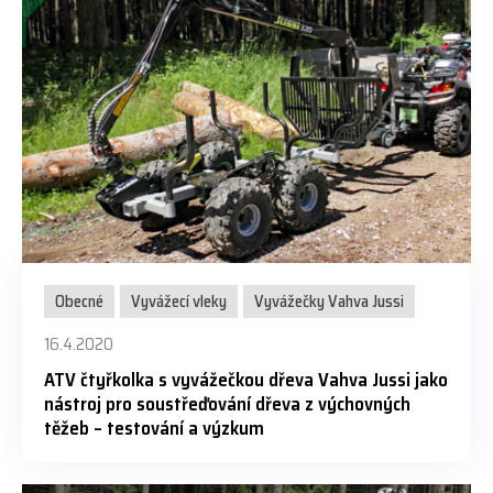
Obecné
Vyvážecí vleky
Vyvážečky Vahva Jussi
16.4.2020
ATV čtyřkolka s vyvážečkou dřeva Vahva Jussi jako
nástroj pro soustřeďování dřeva z výchovných
těžeb – testování a výzkum