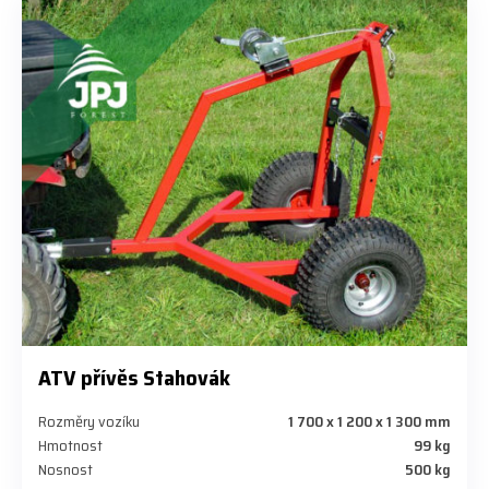
ATV přívěs Stahovák
Rozměry vozíku
1 700 x 1 200 x 1 300 mm
Hmotnost
99 kg
Nosnost
500 kg