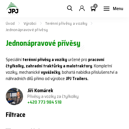
0
Menu
Úvod
Výrobci
Terénní přívěsy a vozíky
Jednonápravové přívěsy
Jednonápravové přívěsy
Speciální
terénní přívěsy a vozíky
určené pro
pracovní
čtyřkolky, zahradní traktůrky a malotraktory
. Kompletní
vozíky, mechanické
vyvážečky
, bohatá nabídka příslušenství a
náhradních dílů přímo od výrobce
JPJ Trailers.
Jiří Komárek
Přívěsy a vozíky za čtyřkolky
+420 773 984 518
Filtrace