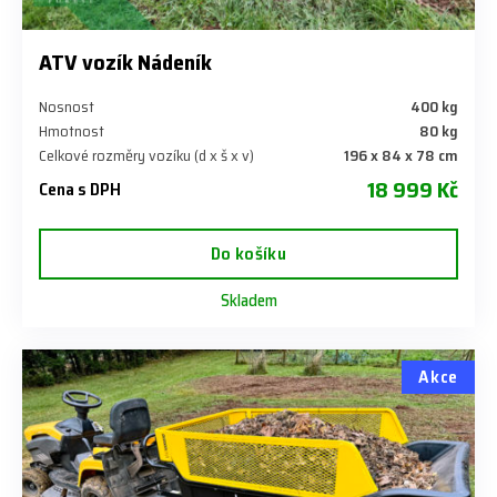
ATV vozík Nádeník
Nosnost
400 kg
Hmotnost
80 kg
Celkové rozměry vozíku (d x š x v)
196 x 84 x 78 cm
18 999 Kč
Cena s DPH
Do košíku
Skladem
Akce