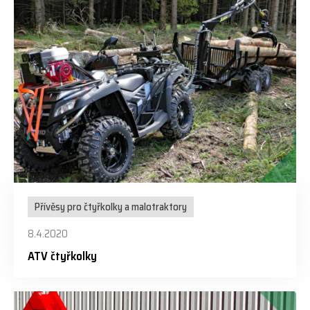
Přívěsy pro čtyřkolky a malotraktory
8.4.2020
ATV čtyřkolky