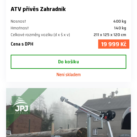
ATV přívěs Zahradník
Nosnost
400 kg
Hmotnost
140 kg
Celkové rozměry vozíku (d x š x v)
211 x 125 x 120 cm
19 999 Kč
Cena s DPH
Do košíku
Není skladem