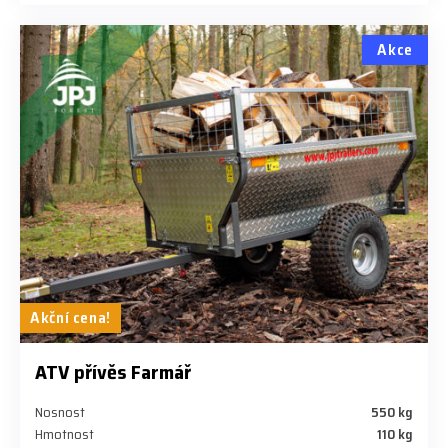
Akce
Akční cena!
ATV přívěs Farmář
Nosnost
550 kg
Hmotnost
110 kg