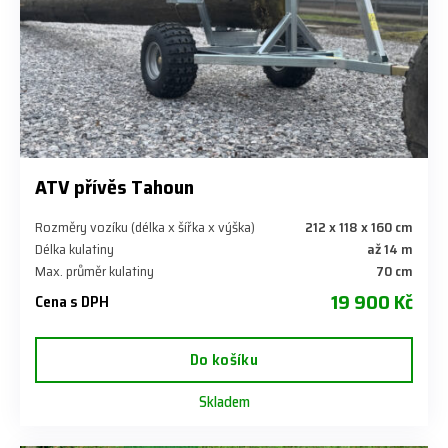
ATV přívěs Tahoun
Rozměry vozíku (délka x šířka x výška)
212 x 118 x 160 cm
Délka kulatiny
až 14 m
Max. průměr kulatiny
70 cm
19 900 Kč
Cena s DPH
Do košíku
Skladem