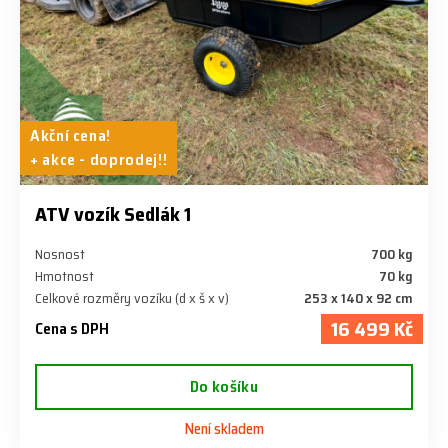
Akční cena!
+ akce - doprodej!!
ATV vozík Sedlák 1
Nosnost
700 kg
Hmotnost
70 kg
Celkové rozměry vozíku (d x š x v)
253 x 140 x 92 cm
16 499 Kč
Cena s DPH
Do košíku
Není skladem