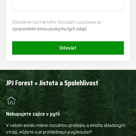
Odesláním kontaktního formuláře souhlasím se
zpracováním mnou poskytnutých údajů
Odeslat
JPJ Forest = Jistota a Spolehlivost
Nekupujete zajíce v pytli
V našem areálu máme rozsáhlou prodejnu a mnoho skladových
strojů, můžete si je prohlédnout a vyzkoušet!