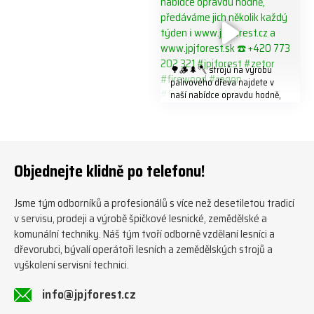
🌳🪵🌲🪓 strojů na výrobu
palivového dřeva najdete v
naší nabídce opravdu hodně,
předáváme jich několik každý
týden ℹ️ www.jpjforest.cz a
www.jpjforest.sk ☎️ +420 773
202 321 #jpjforest #zetor
#firewood #regon
Objednejte klidně po telefonu!
#firewoodproduction
Jsme tým odborníků a profesionálů s více než desetiletou tradicí
v servisu, prodeji a výrobě špičkové lesnické, zemědělské a
komunální techniky. Náš tým tvoří odborně vzdělaní lesníci a
dřevorubci, bývalí operátoři lesních a zemědělských strojů a
vyškolení servisní technici.
info@jpjforest.cz