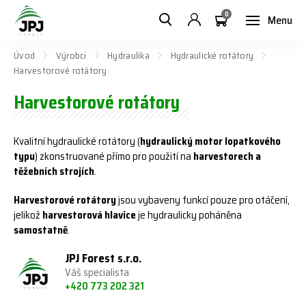
0
Menu
Úvod
Výrobci
Hydraulika
Hydraulické rotátory
Harvestorové rotátory
Harvestorové rotátory
Kvalitní hydraulické rotátory (
hydraulický motor lopatkového
typu
) zkonstruované přímo pro použití na
harvestorech a
těžebních strojích
.
Harvestorové rotátory
jsou vybaveny funkcí pouze pro otáčení,
jelikož
harvestorová hlavice
je hydraulicky poháněna
samostatně
.
JPJ Forest s.r.o.
Váš specialista
+420 773 202 321