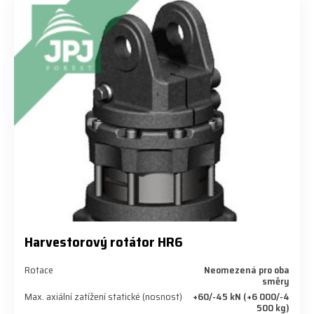
Harvestorový rotátor HR6
Rotace
Neomezená pro oba
směry
Max. axiální zatížení statické (nosnost)
+60/-45 kN (+6 000/-4
500 kg)