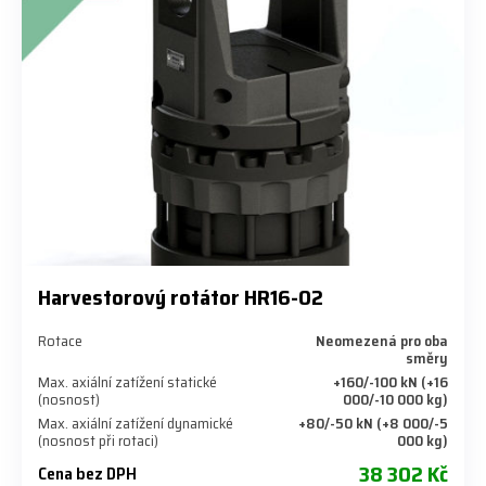
Harvestorový rotátor HR16-02
Rotace
Neomezená pro oba
směry
Max. axiální zatížení statické
+160/-100 kN (+16
(nosnost)
000/-10 000 kg)
Max. axiální zatížení dynamické
+80/-50 kN (+8 000/-5
(nosnost při rotaci)
000 kg)
38 302 Kč
Cena bez DPH