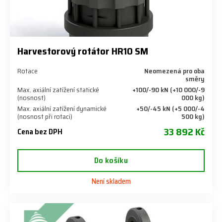
Harvestorový rotátor HR10 SM
Rotace
Neomezená pro oba
směry
Max. axiální zatížení statické
+100/-90 kN (+10 000/-9
(nosnost)
000 kg)
Max. axiální zatížení dynamické
+50/-45 kN (+5 000/-4
(nosnost při rotaci)
500 kg)
33 892 Kč
Cena bez DPH
Do košíku
Není skladem