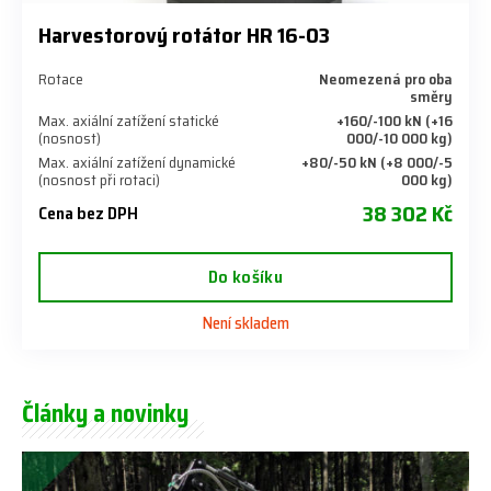
Harvestorový rotátor HR 16-03
Rotace
Neomezená pro oba
směry
Max. axiální zatížení statické
+160/-100 kN (+16
(nosnost)
000/-10 000 kg)
Max. axiální zatížení dynamické
+80/-50 kN (+8 000/-5
(nosnost při rotaci)
000 kg)
38 302 Kč
Cena bez DPH
Do košíku
Není skladem
Články a novinky