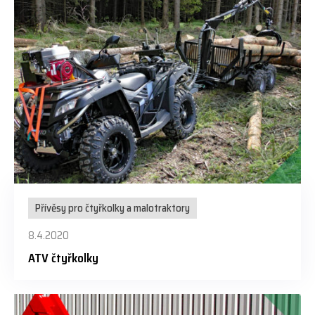
Přívěsy pro čtyřkolky a malotraktory
8.4.2020
ATV čtyřkolky