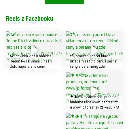
Reels z Facebooku
❗️🧨 novinka v naší nabídce -
❗️🪓 omezený počet hlavic
Regon R4 ℹ️ k vidění u nás v
skladem za tuto cenu ℹ️ Běžné
Ústí, napište si o ceník:
ceny a parametry zde:
info@jpjforest.com ☎️ +420
https://share.google/LnhmTfZl
773 202 321 #jpjforest #regon
K8W5t7i6o ☎️ +420 773 202
#firewood
321 #jpjforest #forsmw
#firewood #
🌳🌲🫡Navštivte naší prodejnu,
budeme rádi! www.jpjforest.cz
a www.jpjforest.sk ☎️ +420 773
202 321 #jpjforest #forsmw
#biojack #regon #vahvajussi