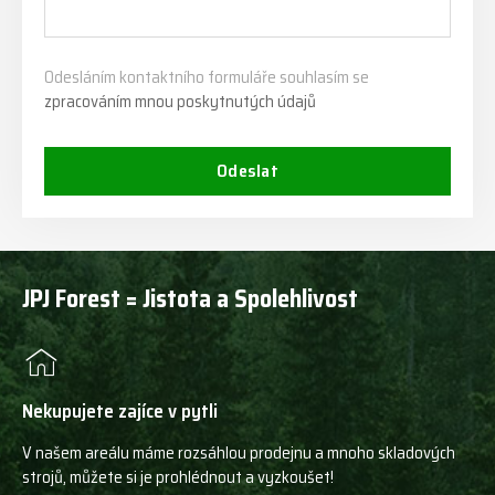
Odesláním kontaktního formuláře souhlasím se
zpracováním mnou poskytnutých údajů
Odeslat
JPJ Forest = Jistota a Spolehlivost
Nekupujete zajíce v pytli
V našem areálu máme rozsáhlou prodejnu a mnoho skladových
strojů, můžete si je prohlédnout a vyzkoušet!