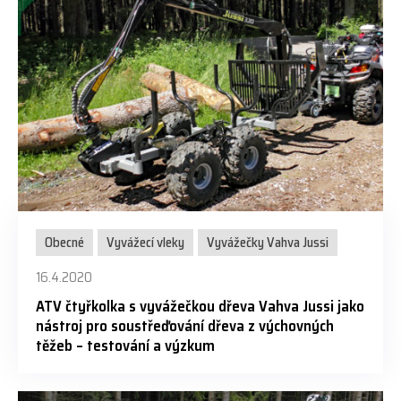
Obecné
Vyvážecí vleky
Vyvážečky Vahva Jussi
16.4.2020
ATV čtyřkolka s vyvážečkou dřeva Vahva Jussi jako
nástroj pro soustřeďování dřeva z výchovných
těžeb – testování a výzkum