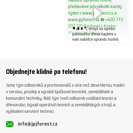
🌳🪵🌲🪓 strojů na výrobu
palivového dřeva najdete v
naší nabídce opravdu hodně,
předáváme jich několik každý
týden ℹ️ www.jpjforest.cz a
www.jpjforest.sk ☎️ +420 773
202 321 #jpjforest #zetor
#firewood #regon
Objednejte klidně po telefonu!
#firewoodproduction
Jsme tým odborníků a profesionálů s více než desetiletou tradicí
v servisu, prodeji a výrobě špičkové lesnické, zemědělské a
komunální techniky. Náš tým tvoří odborně vzdělaní lesníci a
dřevorubci, bývalí operátoři lesních a zemědělských strojů a
vyškolení servisní technici.
info@jpjforest.cz