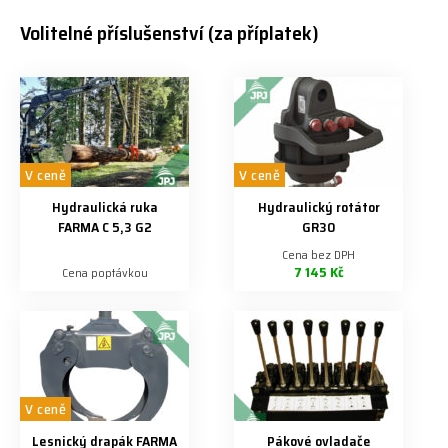
Volitelné příslušenství (za příplatek)
V ceně
V ceně
Hydraulická ruka
Hydraulický rotátor
FARMA C 5,3 G2
GR30
Cena bez DPH
7 145 Kč
Cena poptávkou
V ceně
Lesnický drapák FARMA
Pákové ovladače