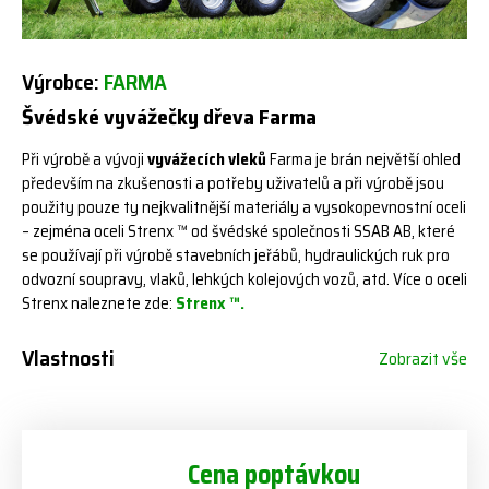
Výrobce:
FARMA
Švédské vyvážečky dřeva Farma
Při výrobě a vývoji
vyvážecích vleků
Farma je brán největší ohled
především na zkušenosti a potřeby uživatelů a při výrobě jsou
použity pouze ty nejkvalitnější materiály a vysokopevnostní oceli
– zejména oceli Strenx ™ od švédské společnosti SSAB AB, které
se používají při výrobě stavebních jeřábů, hydraulických ruk pro
odvozní soupravy, vlaků, lehkých kolejových vozů, atd. Více o oceli
Strenx naleznete zde:
Strenx ™.
Vlastnosti
Zobrazit vše
Cena poptávkou