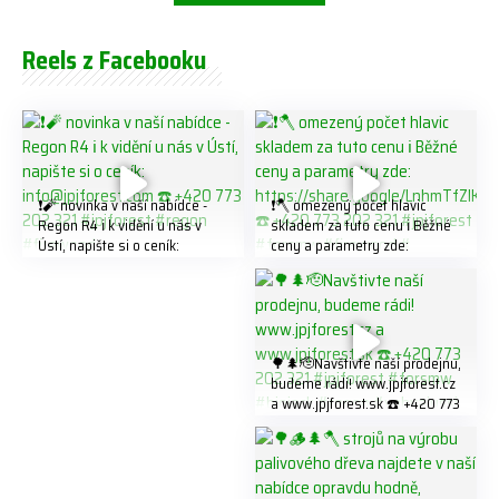
Reels z Facebooku
❗️🧨 novinka v naší nabídce -
❗️🪓 omezený počet hlavic
Regon R4 ℹ️ k vidění u nás v
skladem za tuto cenu ℹ️ Běžné
Ústí, napište si o ceník:
ceny a parametry zde:
info@jpjforest.com ☎️ +420
https://share.google/LnhmTfZl
773 202 321 #jpjforest #regon
K8W5t7i6o ☎️ +420 773 202
#firewood
321 #jpjforest #forsmw
#firewood #
🌳🌲🫡Navštivte naší prodejnu,
budeme rádi! www.jpjforest.cz
a www.jpjforest.sk ☎️ +420 773
202 321 #jpjforest #forsmw
#biojack #regon #vahvajussi