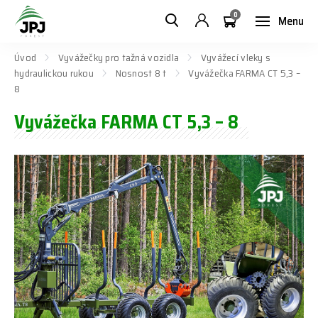
0
Menu
Úvod
Vyvážečky pro tažná vozidla
Vyvážecí vleky s
hydraulickou rukou
Nosnost 8 t
Vyvážečka FARMA CT 5,3 –
8
Vyvážečka FARMA CT 5,3 – 8