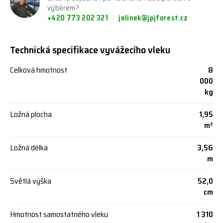
výběrem?
+420 773 202 321
jelinek@jpjforest.cz
Technická specifikace vyvážecího vleku
Celková hmotnost
8
000
kg
Ložná plocha
1,95
m²
Ložná délka
3,56
m
Světlá výška
52,0
cm
Hmotnost samostatného vleku
1 310