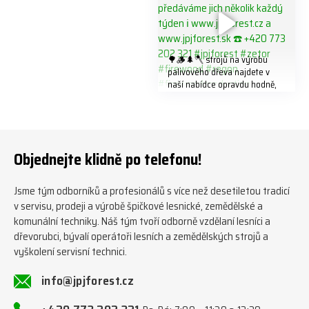
🌳🪵🌲🪓 strojů na výrobu
palivového dřeva najdete v
naší nabídce opravdu hodně,
předáváme jich několik každý
týden ℹ️ www.jpjforest.cz a
www.jpjforest.sk ☎️ +420 773
202 321 #jpjforest #zetor
#firewood #regon
Objednejte klidně po telefonu!
#firewoodproduction
Jsme tým odborníků a profesionálů s více než desetiletou tradicí
v servisu, prodeji a výrobě špičkové lesnické, zemědělské a
komunální techniky. Náš tým tvoří odborně vzdělaní lesníci a
dřevorubci, bývalí operátoři lesních a zemědělských strojů a
vyškolení servisní technici.
info@jpjforest.cz