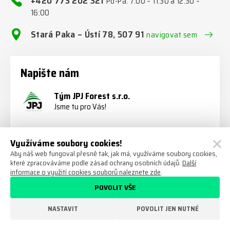
+420 773 202 321
Po-Pá: 7:00 – 11:30 a 12:30 –
16:00
Stará Paka – Ústí 78, 507 91
navigovat sem
Napište nám
Tým JPJ Forest s.r.o.
Jsme tu pro Vás!
Využíváme soubory cookies!
Aby náš web fungoval přesně tak, jak má, využíváme soubory cookies,
které zpracováváme podle zásad ochrany osobních údajů.
Další
informace o využití cookies souborů naleznete zde
.
POVOLIT VŠE
NASTAVIT
POVOLIT JEN NUTNÉ