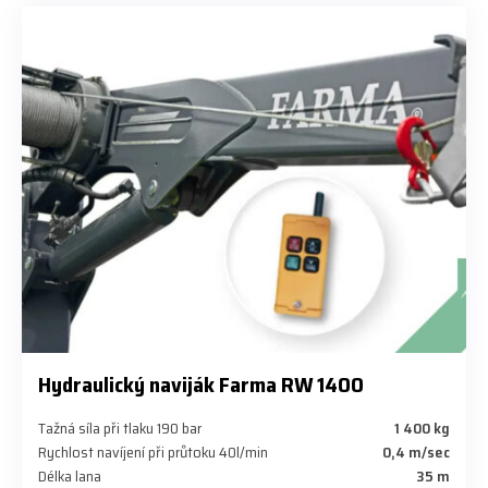
Hydraulický naviják Farma RW 1400
Tažná síla při tlaku 190 bar
1 400 kg
Rychlost navíjení při průtoku 40l/min
0,4 m/sec
Délka lana
35 m