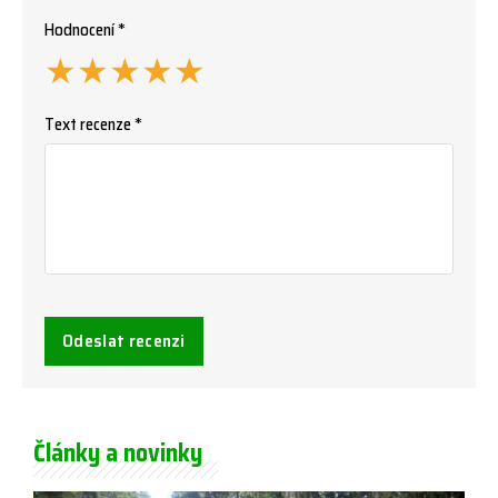
Hodnocení *
★
★
★
★
★
Text recenze *
Odeslat recenzi
Články a novinky