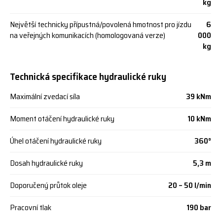
kg
Největší technicky přípustná/povolená hmotnost pro jízdu
6
na veřejných komunikacích (homologovaná verze)
000
kg
Technická specifikace hydraulické ruky
Maximální zvedací síla
39 kNm
Moment otáčení hydraulické ruky
10 kNm
Úhel otáčení hydraulické ruky
360°
Dosah hydraulické ruky
5,3 m
Doporučený průtok oleje
20 – 50 l/min
Pracovní tlak
190 bar