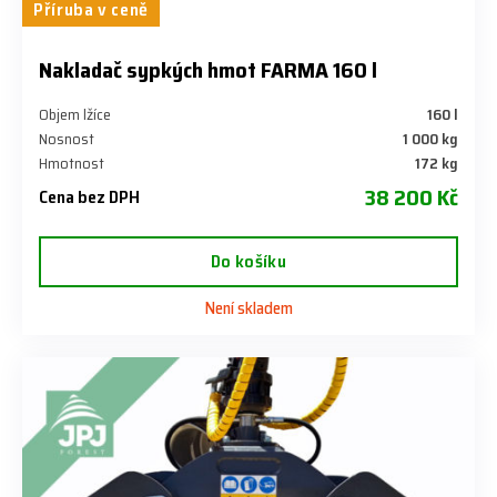
Příruba v ceně
Nakladač sypkých hmot FARMA 160 l
Objem lžíce
160 l
Nosnost
1 000 kg
Hmotnost
172 kg
38 200 Kč
Cena bez DPH
Do košíku
Není skladem