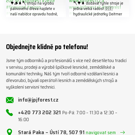
🌳🪵🌲🪓 strojů na výrobu
🪓🌳🌲 dodávat tyhle stroje je
palivového dřeva najdete v
jedna velká radost 🇩🇪
naší nabídce opravdu hodně,
hydraulické jednotky Deitmer
předáváme jich několik každý
naleznete zde v naší nabídce:
týden ℹ️ www.jpjforest.cz a
https://www.jpjforest.cz/kateg
www.jpjforest.sk ☎️ +420 773
orie/multifunkcni-rotacni-
202 321 #jpjforest #zetor
jednotky/ www.jpjforest.cz a
#firewood #regon
www.jpjforest.sk #jpjforest
Objednejte klidně po telefonu!
#firewoodproduction
#firewood #deitmer
Jsme tým odborníků a profesionálů s více než desetiletou tradicí
v servisu, prodeji a výrobě špičkové lesnické, zemědělské a
komunální techniky. Náš tým tvoří odborně vzdělaní lesníci a
dřevorubci, bývalí operátoři lesních a zemědělských strojů a
vyškolení servisní technici.
info@jpjforest.cz
+420 773 202 321
Po-Pá: 7:00 – 11:30 a 12:30 –
16:00
Stará Paka – Ústí 78, 507 91
navigovat sem