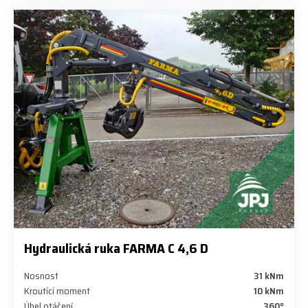
Hydraulická ruka FARMA C 4,6 D
Nosnost
31 kNm
Kroutící moment
10 kNm
Úhel otáčení
360°