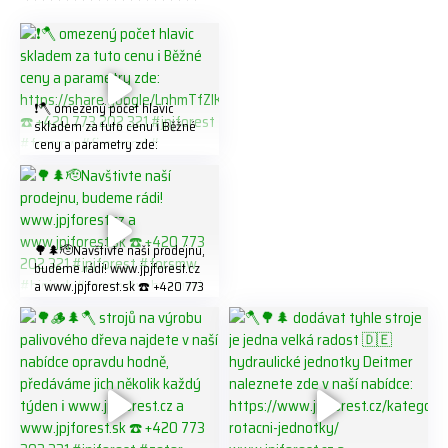
❗️🪓 omezený počet hlavic
skladem za tuto cenu ℹ️ Běžné
ceny a parametry zde:
https://share.google/LnhmTfZl
K8W5t7i6o ☎️ +420 773 202
321 #jpjforest #forsmw
#firewood #
🌳🌲🫡Navštivte naší prodejnu,
budeme rádi! www.jpjforest.cz
a www.jpjforest.sk ☎️ +420 773
202 321 #jpjforest #forsmw
#biojack #regon #vahvajussi