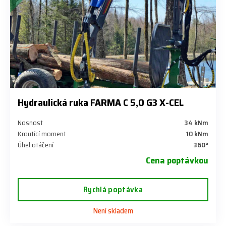
Hydraulická ruka FARMA C 5,0 G3 X-CEL
Nosnost
34 kNm
Kroutící moment
10 kNm
Úhel otáčení
360°
Cena poptávkou
Rychlá poptávka
Není skladem