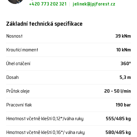
+420 773 202 321
jelinek@jpjforest.cz
Základní technická specifikace
Nosnost
39 kNm
Kroutící moment
10 kNm
Úhel otáčení
360°
Dosah
5,3 m
Průtok oleje
20 – 50 l/min
Pracovní tlak
190 bar
Hmotnost včetně kleští 0,12*/váha ruky
555/485 kg
Hmotnost včetně kleští 0,16*/ váha ruky
580/485 kg