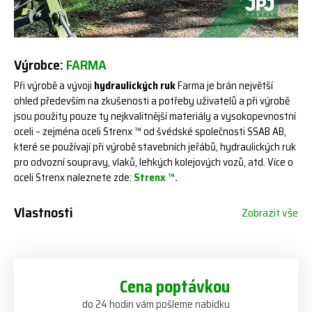
Výrobce:
FARMA
Při výrobě a vývoji
hydraulických ruk
Farma je brán největší
ohled především na zkušenosti a potřeby uživatelů a při výrobě
jsou použity pouze ty nejkvalitnější materiály a vysokopevnostní
oceli – zejména oceli Strenx ™ od švédské společnosti SSAB AB,
které se používají při výrobě stavebních jeřábů, hydraulických ruk
pro odvozní soupravy, vlaků, lehkých kolejových vozů, atd. Více o
oceli Strenx naleznete zde:
Strenx ™.
Vlastnosti
Zobrazit vše
Cena poptávkou
do 24 hodin vám pošleme nabídku