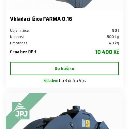
Vkládací lžíce FARMA 0.16
Objem lžíce
80 l
Nosnost
500 kg
Hmotnost
40 kg
10 400 Kč
Cena bez DPH
Do košíku
Skladem
Do 3 dnů u Vás