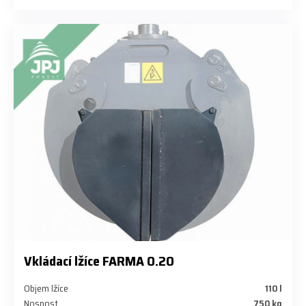
Vkládací lžíce FARMA 0.20
Objem lžíce
110 l
Nosnost
750 kg