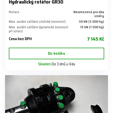
Hydraulický rotátor GR30
Rotace
Neomezená pro oba
směry
Max. axiální zatížení statické (nosnost)
30 kN (3 000 kg)
Max. axiální zatížení dynamické (nosnost
15 kN (1 500 kg)
při rotaci)
7 145 Kč
Cena bez DPH
Do košíku
Skladem
Do 3 dnů u Vás