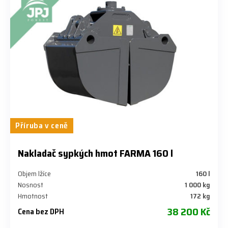
Příruba v ceně
Nakladač sypkých hmot FARMA 160 l
Objem lžíce
160 l
Nosnost
1 000 kg
Hmotnost
172 kg
38 200 Kč
Cena bez DPH