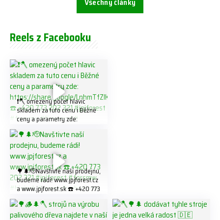
Všechny články
Reels z Facebooku
❗️🪓 omezený počet hlavic
skladem za tuto cenu ℹ️ Běžné
ceny a parametry zde:
https://share.google/LnhmTfZl
K8W5t7i6o ☎️ +420 773 202
321 #jpjforest #forsmw
#firewood #
🌳🌲🫡Navštivte naší prodejnu,
budeme rádi! www.jpjforest.cz
a www.jpjforest.sk ☎️ +420 773
202 321 #jpjforest #forsmw
#biojack #regon #vahvajussi