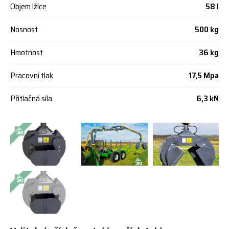
Objem lžíce
58 l
Nosnost
500 kg
Hmotnost
36 kg
Pracovní tlak
17,5 Mpa
Přítlačná síla
6,3 kN