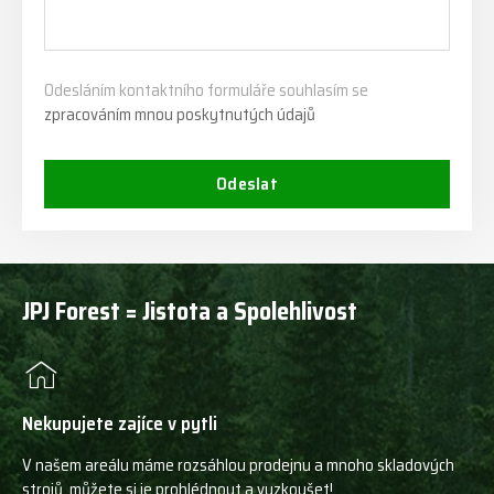
Odesláním kontaktního formuláře souhlasím se
zpracováním mnou poskytnutých údajů
Odeslat
JPJ Forest = Jistota a Spolehlivost
Nekupujete zajíce v pytli
V našem areálu máme rozsáhlou prodejnu a mnoho skladových
strojů, můžete si je prohlédnout a vyzkoušet!