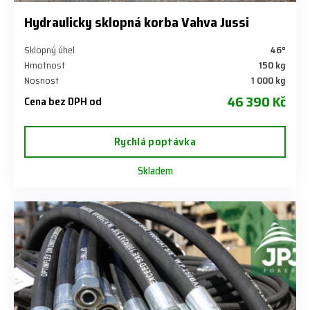
Hydraulicky sklopná korba Vahva Jussi
Sklopný úhel
46°
Hmotnost
150 kg
Nosnost
1 000 kg
46 390 Kč
Cena bez DPH od
Rychlá poptávka
Skladem