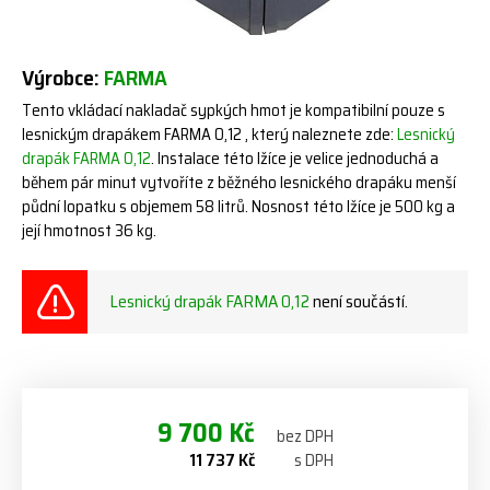
Výrobce:
FARMA
Tento vkládací nakladač sypkých hmot je kompatibilní pouze s
lesnickým drapákem FARMA 0,12 , který naleznete zde:
Lesnický
drapák FARMA 0,12
. Instalace této lžíce je velice jednoduchá a
během pár minut vytvoříte z běžného lesnického drapáku menší
půdní lopatku s objemem 58 litrů. Nosnost této lžíce je 500 kg a
její hmotnost 36 kg.
Lesnický drapák FARMA 0,12
není součástí.
9 700 Kč
bez DPH
11 737 Kč
s DPH