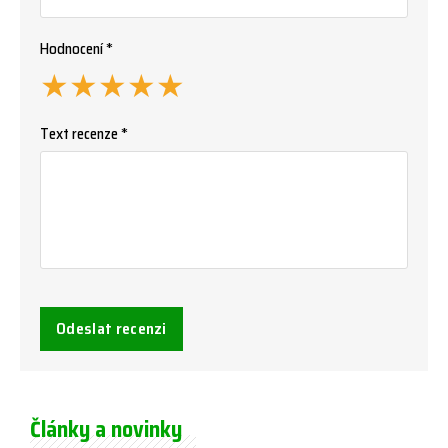
Hodnocení *
★
★
★
★
★
Text recenze *
Odeslat recenzi
Články a novinky