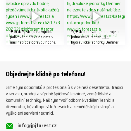
🌳🪵🌲🪓 strojů na výrobu
🪓🌳🌲 dodávat tyhle stroje je
palivového dřeva najdete v
jedna velká radost 🇩🇪
naší nabídce opravdu hodně,
hydraulické jednotky Deitmer
předáváme jich několik každý
naleznete zde v naší nabídce:
týden ℹ️ www.jpjforest.cz a
https://www.jpjforest.cz/kateg
www.jpjforest.sk ☎️ +420 773
orie/multifunkcni-rotacni-
202 321 #jpjforest #zetor
jednotky/ www.jpjforest.cz a
#firewood #regon
www.jpjforest.sk #jpjforest
Objednejte klidně po telefonu!
#firewoodproduction
#firewood #deitmer
Jsme tým odborníků a profesionálů s více než desetiletou tradicí
v servisu, prodeji a výrobě špičkové lesnické, zemědělské a
komunální techniky. Náš tým tvoří odborně vzdělaní lesníci a
dřevorubci, bývalí operátoři lesních a zemědělských strojů a
vyškolení servisní technici.
info@jpjforest.cz