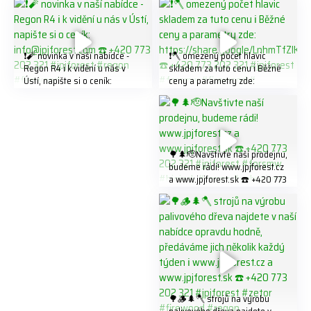
❗️🧨 novinka v naší nabídce -
❗️🪓 omezený počet hlavic
Regon R4 ℹ️ k vidění u nás v
skladem za tuto cenu ℹ️ Běžné
Ústí, napište si o ceník:
ceny a parametry zde:
info@jpjforest.com ☎️ +420
https://share.google/LnhmTfZl
773 202 321 #jpjforest #regon
K8W5t7i6o ☎️ +420 773 202
#firewood
321 #jpjforest #forsmw
#firewood #
🌳🌲🫡Navštivte naší prodejnu,
budeme rádi! www.jpjforest.cz
a www.jpjforest.sk ☎️ +420 773
202 321 #jpjforest #forsmw
#biojack #regon #vahvajussi
🌳🪵🌲🪓 strojů na výrobu