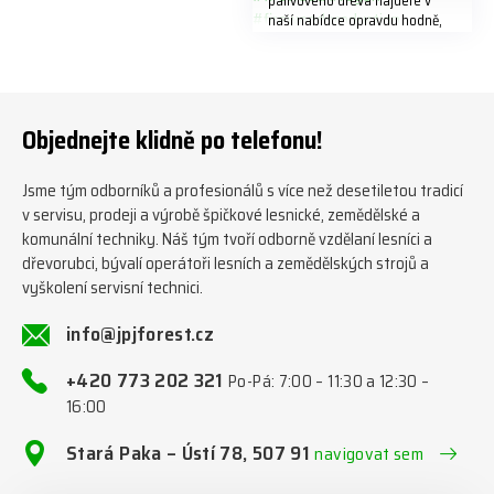
palivového dřeva najdete v
naší nabídce opravdu hodně,
předáváme jich několik každý
týden ℹ️ www.jpjforest.cz a
www.jpjforest.sk ☎️ +420 773
202 321 #jpjforest #zetor
#firewood #regon
Objednejte klidně po telefonu!
#firewoodproduction
Jsme tým odborníků a profesionálů s více než desetiletou tradicí
v servisu, prodeji a výrobě špičkové lesnické, zemědělské a
komunální techniky. Náš tým tvoří odborně vzdělaní lesníci a
dřevorubci, bývalí operátoři lesních a zemědělských strojů a
vyškolení servisní technici.
info@jpjforest.cz
+420 773 202 321
Po-Pá: 7:00 – 11:30 a 12:30 –
16:00
Stará Paka – Ústí 78, 507 91
navigovat sem