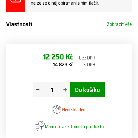
nelze se o něj opírat ani s ním tlačit.
Vlastnosti
Zobrazit vše
12 250 Kč
bez DPH
14 823 Kč
s DPH
Do košíku
Není skladem
Mám dotaz k tomuto produktu