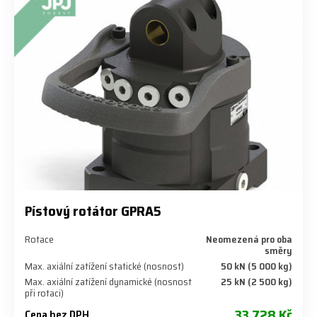
Pístový rotátor GPRA5
Rotace
Neomezená pro oba
směry
Max. axiální zatížení statické (nosnost)
50 kN (5 000 kg)
Max. axiální zatížení dynamické (nosnost
25 kN (2 500 kg)
při rotaci)
33 728 Kč
Cena bez DPH