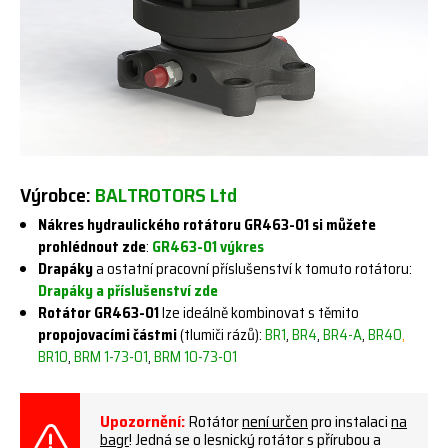
Výrobce:
BALTROTORS Ltd
Nákres hydraulického rotátoru GR463-01 si můžete
prohlédnout zde
:
GR463-01 výkres
Drapáky
a ostatní pracovní příslušenství k tomuto rotátoru:
Drapáky a příslušenství zde
Rotátor GR463-01
lze ideálně kombinovat s těmito
propojovacími částmi
(tlumiči rázů):
BR1
,
BR4
,
BR4-A
,
BR40
,
BR10
,
BRM 1-73-01
,
BRM 10-73-01
Upozornění:
Rotátor
není určen
pro instalaci
na
bagr
! Jedná se o lesnický rotátor s přírubou a