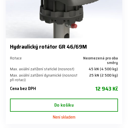
Hydraulický rotátor GR 46/69M
Rotace
Neomezená pro oba
směry
Max. axiální zatížení statické (nosnost)
45 kN (4 500 kg)
Max. axiální zatížení dynamické (nosnost
25 kN (2 500 kg)
při rotaci)
12 943 Kč
Cena bez DPH
Do košíku
Není skladem