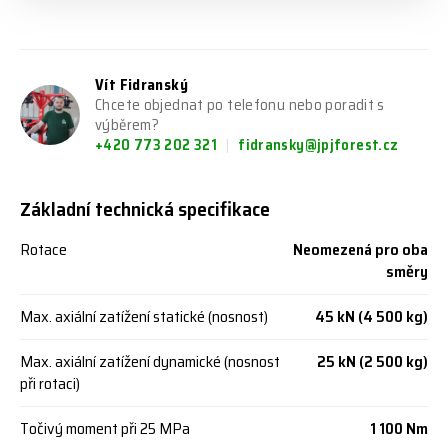
Vít Fidranský
Chcete objednat po telefonu nebo poradit s
výběrem?
+420 773 202 321
fidransky@jpjforest.cz
Základní technická specifikace
Rotace
Neomezená pro oba
směry
Max. axiální zatížení statické (nosnost)
45 kN (4 500 kg)
Max. axiální zatížení dynamické (nosnost
25 kN (2 500 kg)
při rotaci)
Točivý moment při 25 MPa
1 100 Nm