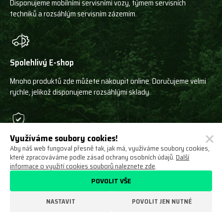
Disponujeme mobilními servisními vozy, týmem servisních
techniků a rozsáhlým servisním zázemím.
Spolehlivý E-shop
Mnoho produktů zde můžete nakoupit online. Doručujeme velmi
rychle, jelikož disponujeme rozsáhlými sklady.
Využíváme soubory cookies!
Pouze špičkové značky
Aby náš web fungoval přesně tak, jak má, využíváme soubory cookies,
které zpracováváme podle zásad ochrany osobních údajů.
Další
V nabídce máme pouze naše výrobky a stroje a produkty
informace o využití cookies souborů naleznete zde
.
špičkových světových výrobců!
POVOLIT VŠE
NASTAVIT
POVOLIT JEN NUTNÉ