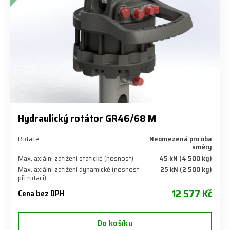
Hydraulický rotátor GR46/68 M
Rotace
Neomezená pro oba
směry
Max. axiální zatížení statické (nosnost)
45 kN (4 500 kg)
Max. axiální zatížení dynamické (nosnost
25 kN (2 500 kg)
při rotaci)
12 577 Kč
Cena bez DPH
Do košíku