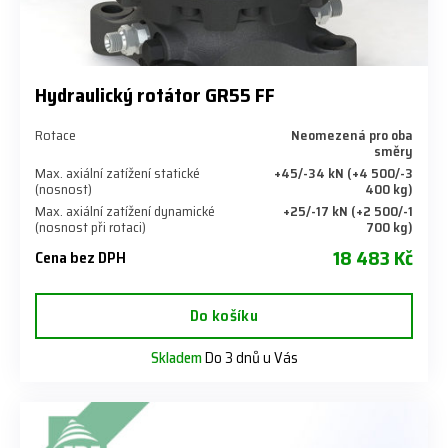
Hydraulický rotátor GR55 FF
Rotace
Neomezená pro oba
směry
Max. axiální zatížení statické
+45/-34 kN (+4 500/-3
(nosnost)
400 kg)
Max. axiální zatížení dynamické
+25/-17 kN (+2 500/-1
(nosnost při rotaci)
700 kg)
18 483 Kč
Cena bez DPH
Do košíku
Skladem
Do 3 dnů u Vás