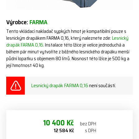
Výrobce:
FARMA
Tento vkládací nakladač sypkých hmot je kompatibilní pouze s
lesnickým drapákem FARMA 0,16, který naleznete zde:
Lesnický
drapák FARMA 0,16
. Instalace této lžíce je velice jednoduchá a
během pár minut vytvoříte z běžného lesnického drapáku menší
půdní lopatku s objemem 80 litrů. Nosnost této lžíce je 500 kg a
její hmotnost 40 kg.
Lesnický drapák FARMA 0,16
není součástí.
10 400 Kč
bez DPH
12 584 Kč
s DPH