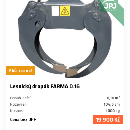
Akční cena!
Lesnický drapák FARMA 0.16
Obsah kleští
0,16 m²
Rozevření
104,5 cm
Nosnost
1 000 kg
19 900 Kč
Cena bez DPH