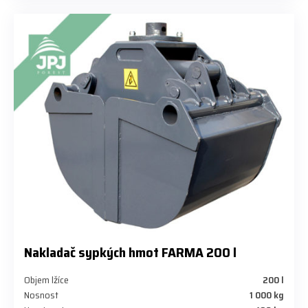
Nakladač sypkých hmot FARMA 200 l
Objem lžíce
200 l
Nosnost
1 000 kg