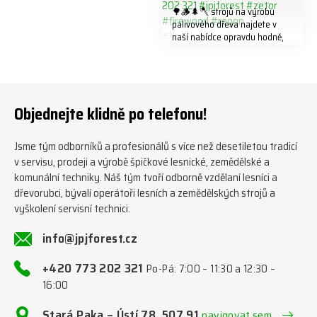
🌳🪵🌲🪓 strojů na výrobu
palivového dřeva najdete v
naší nabídce opravdu hodně,
předáváme jich několik každý
týden ℹ️ www.jpjforest.cz a
www.jpjforest.sk ☎️ +420 773
202 321 #jpjforest #zetor
#firewood #regon
Objednejte klidně po telefonu!
#firewoodproduction
Jsme tým odborníků a profesionálů s více než desetiletou tradicí
v servisu, prodeji a výrobě špičkové lesnické, zemědělské a
komunální techniky. Náš tým tvoří odborně vzdělaní lesníci a
dřevorubci, bývalí operátoři lesních a zemědělských strojů a
vyškolení servisní technici.
info@jpjforest.cz
+420 773 202 321
Po-Pá: 7:00 – 11:30 a 12:30 –
16:00
Stará Paka – Ústí 78, 507 91
navigovat sem