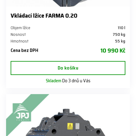
Vkládací lžíce FARMA 0.20
Objem lžíce
110 l
Nosnost
750 kg
Hmotnost
55 kg
10 990 Kč
Cena bez DPH
Do košíku
Skladem
Do 3 dnů u Vás