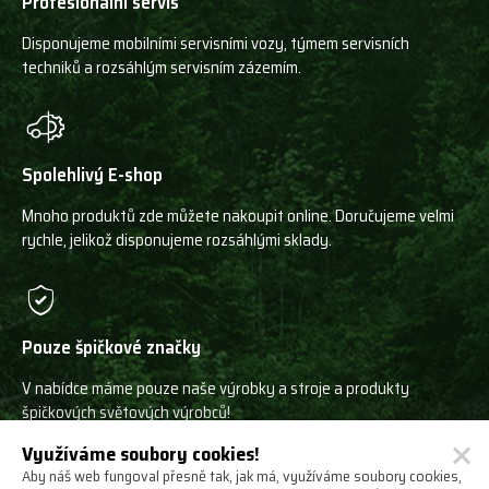
Profesionální servis
Disponujeme mobilními servisními vozy, týmem servisních
techniků a rozsáhlým servisním zázemím.
Spolehlivý E-shop
Mnoho produktů zde můžete nakoupit online. Doručujeme velmi
rychle, jelikož disponujeme rozsáhlými sklady.
Pouze špičkové značky
V nabídce máme pouze naše výrobky a stroje a produkty
špičkových světových výrobců!
Využíváme soubory cookies!
Aby náš web fungoval přesně tak, jak má, využíváme soubory cookies,