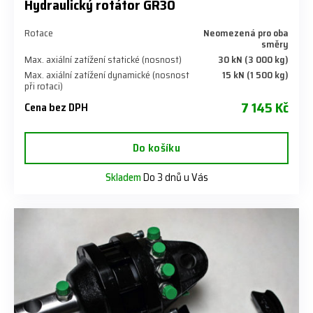
Hydraulický rotátor GR30
Rotace
Neomezená pro oba
směry
Max. axiální zatížení statické (nosnost)
30 kN (3 000 kg)
Max. axiální zatížení dynamické (nosnost
15 kN (1 500 kg)
při rotaci)
7 145 Kč
Cena bez DPH
Do košíku
Skladem
Do 3 dnů u Vás