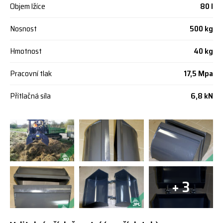
Objem lžíce
80 l
Nosnost
500 kg
Hmotnost
40 kg
Pracovní tlak
17,5 Mpa
Přítlačná síla
6,8 kN
+ 3