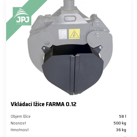
Vkládací lžíce FARMA 0.12
Objem lžíce
58 l
Nosnost
500 kg
Hmotnost
36 kg