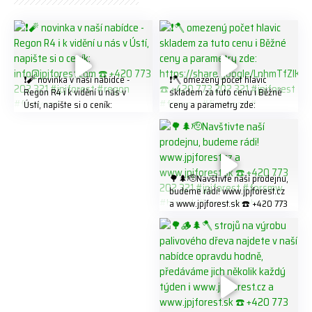
❗️🧨 novinka v naší nabídce -
❗️🪓 omezený počet hlavic
Regon R4 ℹ️ k vidění u nás v
skladem za tuto cenu ℹ️ Běžné
Ústí, napište si o ceník:
ceny a parametry zde:
info@jpjforest.com ☎️ +420
https://share.google/LnhmTfZl
773 202 321 #jpjforest #regon
K8W5t7i6o ☎️ +420 773 202
#firewood
321 #jpjforest #forsmw
#firewood #
🌳🌲🫡Navštivte naší prodejnu,
budeme rádi! www.jpjforest.cz
a www.jpjforest.sk ☎️ +420 773
202 321 #jpjforest #forsmw
#biojack #regon #vahvajussi