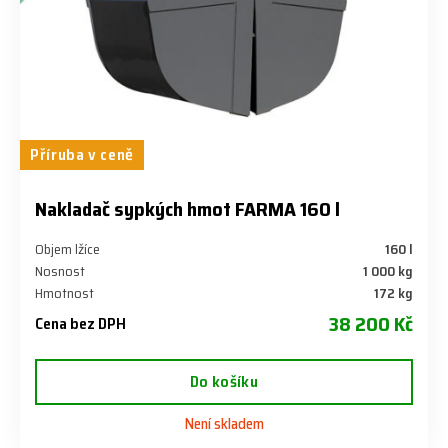
Příruba v ceně
Nakladač sypkých hmot FARMA 160 l
Objem lžíce
160 l
Nosnost
1 000 kg
Hmotnost
172 kg
38 200 Kč
Cena bez DPH
Do košíku
Není skladem