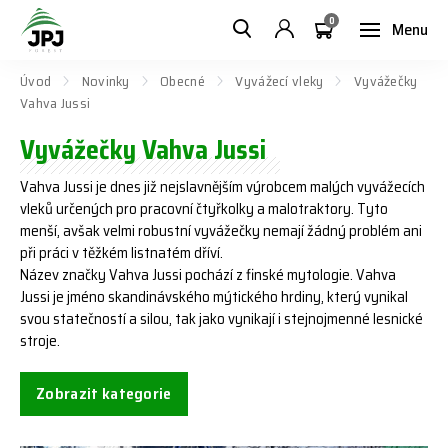
0
Menu
Úvod
Novinky
Obecné
Vyvážecí vleky
Vyvážečky
Vahva Jussi
Vyvážečky Vahva Jussi
Vahva Jussi je dnes již nejslavnějším výrobcem malých vyvážecích
vleků určených pro pracovní čtyřkolky a malotraktory. Tyto
menší, avšak velmi robustní vyvážečky nemají žádný problém ani
při práci v těžkém listnatém dříví.
Název značky Vahva Jussi pochází z finské mytologie. Vahva
Jussi je jméno skandinávského mýtického hrdiny, který vynikal
svou statečností a silou, tak jako vynikají i stejnojmenné lesnické
stroje.
Zobrazit kategorie