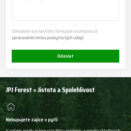
Odesláním kontaktního formuláře souhlasím se
zpracováním mnou poskytnutých údajů
Odeslat
JPJ Forest = Jistota a Spolehlivost
Nekupujete zajíce v pytli
V našem areálu máme rozsáhlou prodejnu a mnoho skladových