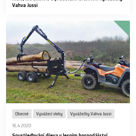
Vahva Jussi
Obecné
Vyvážecí vleky
Vyvážečky Vahva Jussi
16.4.2020
Soustřeďování dřeva v lesním hospodářství,