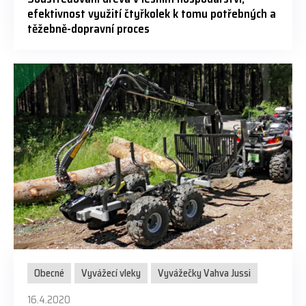
efektivnost využití čtyřkolek k tomu potřebných a
těžebně-dopravní proces
Obecné
Vyvážecí vleky
Vyvážečky Vahva Jussi
16.4.2020