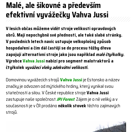
Malé, ale šikovné a především
efektivní vyvážečky Vahva Jussi
V lesích občas můžeme vidět stroje velikosti opravdových
obrů. Mají nepochybně své přednosti, ale také slabé stránky.
V posledních letech navíc ustupuje velkoplošný způsob
hospodaření a čím dál častěji se do procesu těžby dřeva
zapojují alternativní stroje jako jsou například
malé čtyřkolky
.
Výrobce
Vahva Jussi
nabízí pro segment malotraktorů a
čtyřkolek
vyvážecí vleky adekvátní velikosti
.
Domovinou vyvážecích strojů
Vahva Jussi
je Estonsko a název
značky je odvozen od mýtického hrdiny, který vynikal svou
statečností a silou. V České republice stroje
Vahva Jussi
zastupuje naše společnost
JPJ Forest
. Zájem je o ně veliký a v
současnosti je v ČR prodáno
několik stovek
těchto zajímavých
strojů.