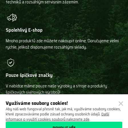
techniků a rozsáhlým servisním zázemím.
Spolehlivý E-shop
Mnoho produktů zde můžete nakoupit online. Doručujeme velmi
rychle, jelikož disponujeme rozsáhlými sklady.
Pouze špičkové značky
V nabídce máme pouze naše výrobky a stroje a produkty
špičkových světových výrobců!
Využíváme soubory cookies!
Aby náš web fungoval přesně tak, jak má, využíváme soubory cookies,
které zpracováváme podle zásad ochrany osobních údajů.
Další
informace o využití cookies souborů naleznete zde
.
Ochrana osobních údajů
Obchodní podmínky
POVOLIT VŠE