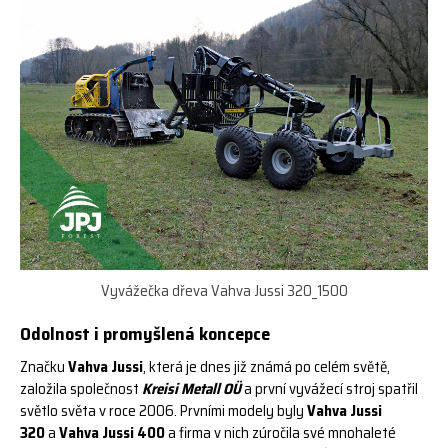
Vyvážečka dřeva Vahva Jussi 320_1500
Odolnost i promyšlená koncepce
Značku
Vahva Jussi
, která je dnes již známá po celém světě,
založila společnost
Kreisi Metall OÜ
a první vyvážecí stroj spatřil
světlo světa v roce 2006. Prvními modely byly
Vahva Jussi
320
a
Vahva Jussi 400
a firma v nich zúročila své mnohaleté