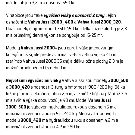
má dosah jen 3,2 m a nosnost 550 kg.
V nabídce jsou také
vyvážecí vleky s nosností 2 tuny
. Jejich
označení je
Vahva Jussi 2000_ 400
a
Vahva Jussi 2000_320
.
Oba modely mají hmotnost 350-450 kg, délka ložné plochy je 2,3
m a průměrný denní výkon se pohybuje od 15-25 m³.
Modely
Vahva Jussi 2000+
jsou oproti výše jmenovaným
kolegům těžší, ale především mají větší světlou výšku 41 cm
(zatímco Vahva Jussi 2000 35 cm) a délku ložné plochy 2,3 m je
možné prodloužit o 0,5 nebo 1 m.
Největšími
vyvážecími vleky
Vahva Jussi jsou modely
3000_500
a
3000_420
s nosností 3 tuny a hmotností 900-1200 kg. Délka
ložné plochy vleku činí u obou 2,6 m, ale může být na přání až 3,6
m a světlá výška obou vozů je 40 cm. Model
Vahva Jussi
3000_500
je vybaven hydraulickou rukou s dosahem 5 m a
maximální zvedací sílou na 5 m 240 kg. Menší z třítunových
modelů
3000_420
má hydraulickou ruku s dosahem 4,2 m a
maximální zvedací sílou na 4,2 m 360 kg.