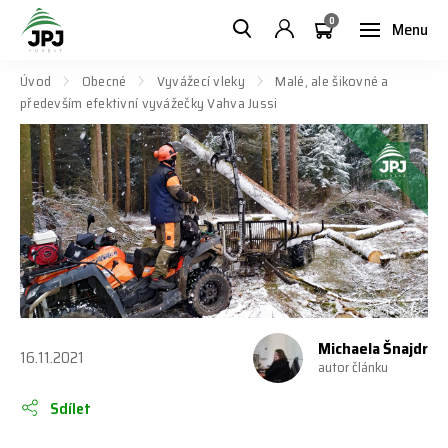
0
Menu
Úvod
Obecné
Vyvážecí vleky
Malé, ale šikovné a
především efektivní vyvážečky Vahva Jussi
Michaela Šnajdr
16.11.2021
autor článku
Sdílet