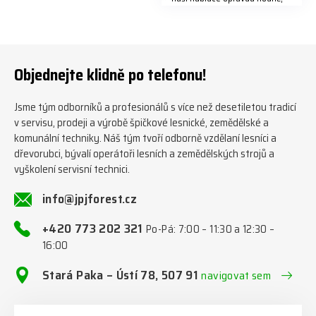
předáváme jich několik každý
týden ℹ️ www.jpjforest.cz a
www.jpjforest.sk ☎️ +420 773
202 321 #jpjforest #zetor
#firewood #regon
Objednejte klidně po telefonu!
#firewoodproduction
Jsme tým odborníků a profesionálů s více než desetiletou tradicí
v servisu, prodeji a výrobě špičkové lesnické, zemědělské a
komunální techniky. Náš tým tvoří odborně vzdělaní lesníci a
dřevorubci, bývalí operátoři lesních a zemědělských strojů a
vyškolení servisní technici.
info@jpjforest.cz
+420 773 202 321
Po-Pá: 7:00 – 11:30 a 12:30 –
16:00
Stará Paka – Ústí 78, 507 91
navigovat sem