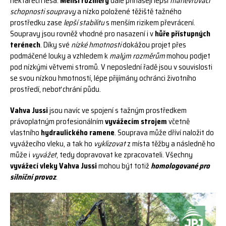
hektarech lesa.
Menší rozměry
dále přinášejí lepší
manévrovací
schopnosti soupravy
a nízko položené těžiště tažného
prostředku zase
lepší stabilitu
s menším rizikem převrácení.
Soupravy jsou rovněž vhodné pro nasazení i v
hůře přístupných
terénech
. Díky své
nízké hmotnosti
dokážou projet přes
podmáčené louky a vzhledem k
malým rozměrům
mohou podjet
pod nízkými větvemi stromů. V neposlední řadě jsou v souvislosti
se svou nízkou hmotností, lépe přijímány ochránci životního
prostředí, neboť chrání půdu.
Vahva Jussi
jsou navíc ve spojení s tažným prostředkem
právoplatným profesionálním
vyvážecím strojem
včetně
vlastního
hydraulického ramene
. Souprava může dříví naložit do
vyvážecího vleku, a tak ho
vyklizovat
z místa těžby a následně ho
může i
vyvážet
, tedy dopravovat ke zpracovateli. Všechny
vyvážecí vleky Vahva Jussi
mohou být totiž
homologované pro
silniční provoz
.