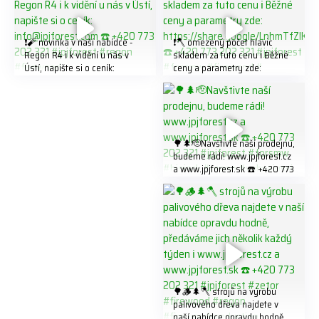
❗️🧨 novinka v naší nabídce -
❗️🪓 omezený počet hlavic
Regon R4 ℹ️ k vidění u nás v
skladem za tuto cenu ℹ️ Běžné
Ústí, napište si o ceník:
ceny a parametry zde:
info@jpjforest.com ☎️ +420
https://share.google/LnhmTfZl
773 202 321 #jpjforest #regon
K8W5t7i6o ☎️ +420 773 202
#firewood
321 #jpjforest #forsmw
#firewood #
🌳🌲🫡Navštivte naší prodejnu,
budeme rádi! www.jpjforest.cz
a www.jpjforest.sk ☎️ +420 773
202 321 #jpjforest #forsmw
#biojack #regon #vahvajussi
🌳🪵🌲🪓 strojů na výrobu
palivového dřeva najdete v
naší nabídce opravdu hodně,