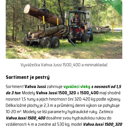
Vyvážečka Vahva Jussi 1500_400 a mininakladač
Sortiment je pestrý
Sortiment
Vahva Jussi
zahrnuje
vyvážecí vleky
s nosností od 1,5
do 3 tun
. Modely
Vahva Jussi 1500_320
a
1500_400
mají shodně
nosnost 1,5 tuny a jejich hmotnost činí 320-420 kg podle výbavy.
Délka ložné plochy je 2,3 m a průměrný denní výkon se pohybuje
10-20 m³. Modely se liší parametry hydraulické ruky. Zatímco
Vahva Jussi 1500_400
dosáhne svou hydraulickou rukou do
vzdálenosti 4 m a zvedne až 530 kg, model
Vahva Jussi 1500_320