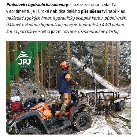
Podvozek
i
hydraulická ramena
je možné zakoupit zvlášť a
v sortimentu je i široká nabídka dalšího
příslušenství
například
nakladač sypkých hmot, hydraulicky sklopná korbu, půdní vrták,
dálkově ovládaný hydraulický naviják, hydraulický 4WD pohon
kol, štípací hlavice
nebo již zmiňované
rozšíření ložné plochy
.