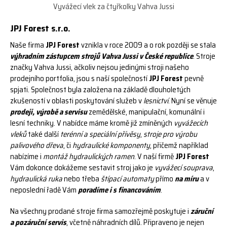
Vyvážecí vlek za čtyřkolky Vahva Jussi
JPJ Forest s.r.o.
Naše firma
JPJ Forest
vznikla v roce 2009 a o rok později se stala
výhradním zástupcem strojů Vahva Jussi v České republice
. Stroje
značky Vahva Jussi, ačkoliv nejsou jedinými stroji našeho
prodejního portfolia, jsou s naší společností
JPJ Forest
pevně
spjati. Společnost byla založena na základě dlouholetých
zkušeností v oblasti poskytování služeb v
lesnictví
. Nyní se věnuje
prodeji, výrobě a servisu
zemědělské, manipulační, komunální i
lesní techniky. V nabídce máme kromě již zmíněných
vyvážecích
vleků
také další
terénní a speciální přívěsy
,
stroje pro výrobu
palivového dřeva
, či
hydraulické komponenty
, přičemž například
nabízíme i
montáž hydraulických ramen
. V naší firmě
JPJ Forest
Vám dokonce dokážeme sestavit stroj jako je
vyvážecí souprava
,
hydraulická ruka
nebo třeba
štípací automaty
přímo
na míru
a v
neposlední řadě Vám
poradíme i s financováním
.
Na všechny prodané stroje firma samozřejmě poskytuje i
záruční
a pozáruční servis
, včetně náhradních dílů. Připraveno je nejen