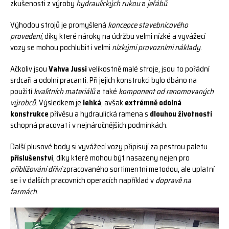
zkušenosti z výroby
hydraulických rukou
a
jeřábů
.
Výhodou strojů je promyšlená
koncepce stavebnicového
provedení
, díky které nároky na údržbu velmi nízké a vyvážecí
vozy se mohou pochlubit i velmi
nízkými provozními náklady
.
Ačkoliv jsou
Vahva Jussi
velikostně malé stroje, jsou to pořádní
srdcaři a odolní pracanti. Při jejich konstrukci bylo dbáno na
použití
kvalitních materiálů
a také
komponent od renomovaných
výrobců
. Výsledkem je
lehká
, avšak
extrémně odolná
konstrukce
přívěsu a hydraulická ramena s
dlouhou životností
schopná pracovat i v nejnáročnějších podmínkách.
Další plusové body si vyvážecí vozy připisují za pestrou paletu
příslušenství
, díky které mohou být nasazeny nejen pro
přibližování dříví
zpracovaného sortimentní metodou, ale uplatní
se i v dalších pracovních operacích například v
dopravě na
farmách
.