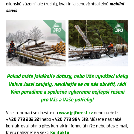
dílenské zázemí, ale i rychlý, kvalitní a cenově přijatelný
mobilní
servis
.
Pokud máte jakékoliv dotazy, nebo Vás vyvážecí vleky
Vahva Jussi zaujaly, neváhejte se na nás obrátit, rádi
Vám poradíme a společně vybereme nejlepší řešení
pro Vás a Vaše potřeby!
Více informací se dozvíte na
www.jpjforest.cz
nebo na
tel.:
+420 773 202 321
nebo
+420 773 984 518
. Můžete nás také
kontaktovat přímo přes kontaktní formulář níže nebo přes e-mail,
který naleznete v sekci
Kontakty
.