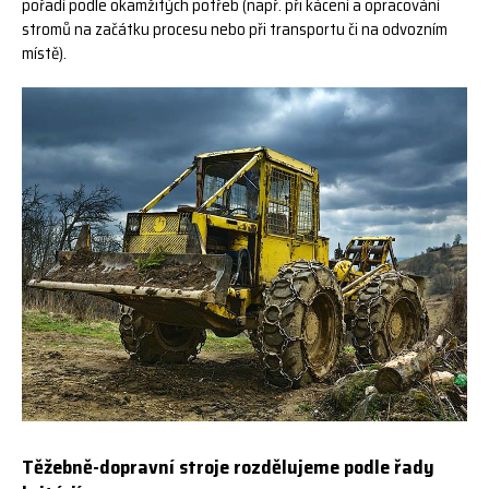
pořadí podle okamžitých potřeb (např. při kácení a opracování
stromů na začátku procesu nebo při transportu či na odvozním
místě).
Těžebně-dopravní stroje rozdělujeme podle řady