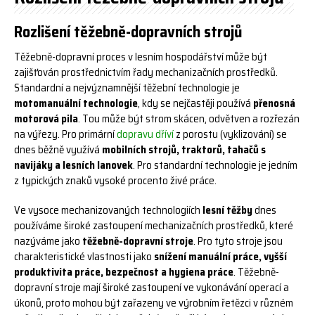
Rozlišení těžebně-dopravních strojů
Těžebně-dopravní proces v lesním hospodářství může být
zajišťován prostřednictvím řady mechanizačních prostředků.
Standardní a nejvýznamnější těžební technologie je
motomanuální technologie
, kdy se nejčastěji používá
přenosná
motorová pila
. Tou může být strom skácen, odvětven a rozřezán
na výřezy. Pro primární
dopravu dříví
z porostu (vyklizování) se
dnes běžně využívá
mobilních strojů, traktorů, tahačů s
navijáky a lesních lanovek
. Pro standardní technologie je jedním
z typických znaků vysoké procento živé práce.
Ve vysoce mechanizovaných technologiích
lesní těžby
dnes
používáme široké zastoupení mechanizačních prostředků, které
nazýváme jako
těžebně-dopravní stroje
. Pro tyto stroje jsou
charakteristické vlastnosti jako
snížení manuální práce, vyšší
produktivita práce, bezpečnost a hygiena práce
. Těžebně-
dopravní stroje mají široké zastoupení ve vykonávání operací a
úkonů, proto mohou být zařazeny ve výrobním řetězci v různém