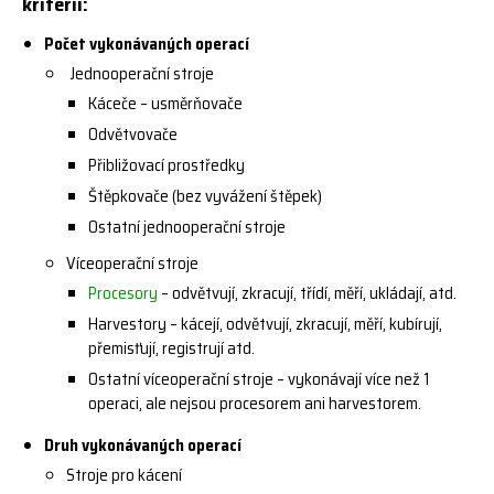
kritérií:
Počet vykonávaných operací
Jednooperační stroje
Káceče – usměrňovače
Odvětvovače
Přibližovací prostředky
Štěpkovače (bez vyvážení štěpek)
Ostatní jednooperační stroje
Víceoperační stroje
Procesory
– odvětvují, zkracují, třídí, měří, ukládají, atd.
Harvestory – kácejí, odvětvují, zkracují, měří, kubírují,
přemisťují, registrují atd.
Ostatní víceoperační stroje – vykonávají více než 1
operaci, ale nejsou procesorem ani harvestorem.
Druh vykonávaných operací
Stroje pro kácení