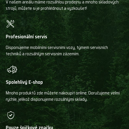
V našem areálu máme rozsáhlou prodejnu a mnoho skladových
strojů, můžete si je prohlédnout a vyzkoušet!
Profesionální servis
Disponujeme mobilními servisními vozy, týmem servisních
techniků a rozsáhlým servisním zázemím.
Spolehlivý E-shop
Mnoho produktů zde můžete nakoupit online. Doručujeme velmi
rychle, jelikož disponujeme rozsáhlými sklady.
Pouze špičkové značky