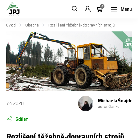
0
Menu
Úvod
Obecné
Rozlišení těžebně-dopravních strojů
Michaela Šnajdr
7.4.2020
autor článku
Sdílet
Rozlišení těžebně-dopravních strojů