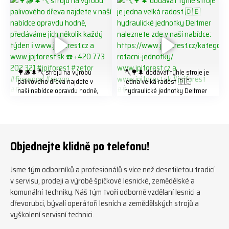
#biojack #regon #vahvajussi
🌳🪵🌲🪓 strojů na výrobu
🪓🌳🌲 dodávat tyhle stroje je
palivového dřeva najdete v
jedna velká radost 🇩🇪
naší nabídce opravdu hodně,
hydraulické jednotky Deitmer
předáváme jich několik každý
naleznete zde v naší nabídce:
týden ℹ️ www.jpjforest.cz a
https://www.jpjforest.cz/kateg
www.jpjforest.sk ☎️ +420 773
orie/multifunkcni-rotacni-
202 321 #jpjforest #zetor
jednotky/ www.jpjforest.cz a
#firewood #regon
www.jpjforest.sk #jpjforest
Objednejte klidně po telefonu!
#firewoodproduction
#firewood #deitmer
Jsme tým odborníků a profesionálů s více než desetiletou tradicí
v servisu, prodeji a výrobě špičkové lesnické, zemědělské a
komunální techniky. Náš tým tvoří odborně vzdělaní lesníci a
dřevorubci, bývalí operátoři lesních a zemědělských strojů a
vyškolení servisní technici.