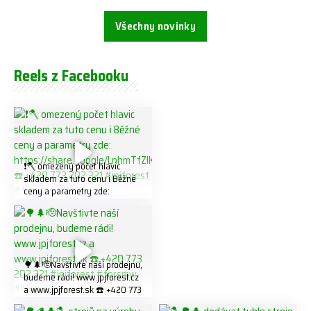
Všechny novinky
Reels z Facebooku
❗️🪓 omezený počet hlavic
skladem za tuto cenu ℹ️ Běžné
ceny a parametry zde:
https://share.google/LnhmTfZl
K8W5t7i6o ☎️ +420 773 202
321 #jpjforest #forsmw
#firewood #
🌳🌲🫡Navštivte naší prodejnu,
budeme rádi! www.jpjforest.cz
a www.jpjforest.sk ☎️ +420 773
202 321 #jpjforest #forsmw