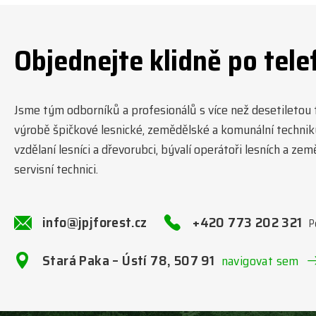
Objednejte klidně po tele
Jsme tým odborníků a profesionálů s více než desetiletou tr
výrobě špičkové lesnické, zemědělské a komunální technik
vzdělaní lesníci a dřevorubci, bývalí operátoři lesních a ze
servisní technici.
info@jpjforest.cz
+420 773 202 321
P
Stará Paka – Ústí 78, 507 91
navigovat sem