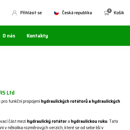
0
Přihlásit se
Česká republika
Košík
O nás
Kontakty
S Ltd
s
pro funkční propojení
hydraulických rotátorů a hydraulických
ovací část mezi
hydraulický rotátor
a
hydraulickou ruku
. Tato
ní v několika rozměrových verzích, které se od sebe liší v