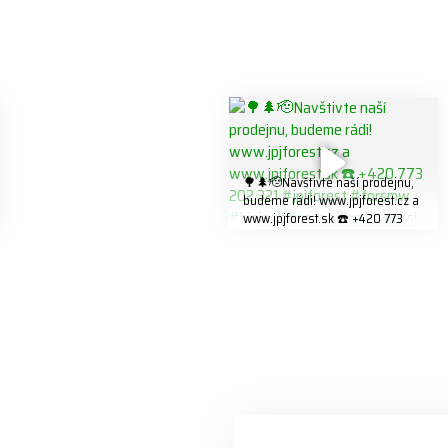
🌳🌲🫡Navštivte naší prodejnu,
budeme rádi! www.jpjforest.cz a
www.jpjforest.sk ☎️ +420 773
202 321 #jpjforest #forsmw
#biojack #regon #vahvajussi