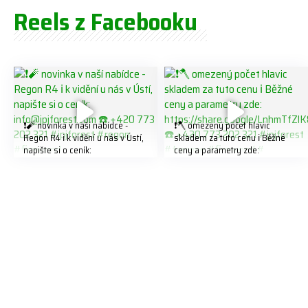
Reels z Facebooku
❗️🧨 novinka v naší nabídce -
❗️🪓 omezený počet hlavic
Regon R4 ℹ️ k vidění u nás v Ústí,
skladem za tuto cenu ℹ️ Běžné
napište si o ceník:
ceny a parametry zde:
info@jpjforest.com ☎️ +420 773
https://share.google/LnhmTfZlK
202 321 #jpjforest #regon
8W5t7i6o ☎️ +420 773 202 321
#firewood
#jpjforest #forsmw #firewood
#