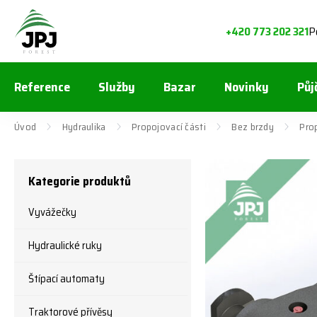
P
+420 773 202 321
Reference
Služby
Bazar
Novinky
Půj
Úvod
Hydraulika
Propojovací části
Bez brzdy
Pro
Kategorie produktů
Vyvážečky
Hydraulické ruky
Štípací automaty
Traktorové přívěsy