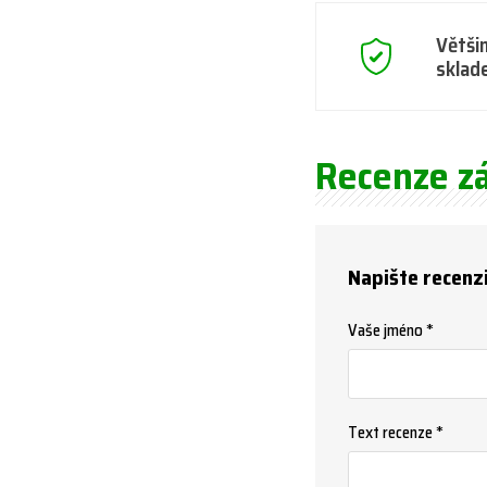
Větši
sklad
Recenze z
Napište recenz
Vaše jméno *
Text recenze *