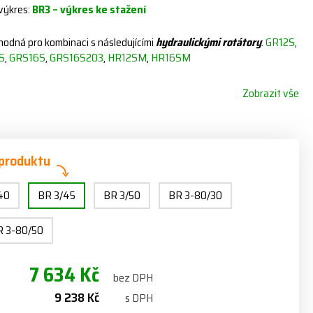
 výkres:
BR3 – výkres ke stažení
hodná pro kombinaci s následujícími
hydraulickými rotátory
:
GR12S
,
S
,
GRS16S
,
GRS16S203
,
HR12SM
,
HR16SM
Zobrazit vše
 produktu
40
BR 3/45
BR 3/50
BR 3-80/30
R 3-80/50
7 634 Kč
bez DPH
9 238 Kč
s DPH