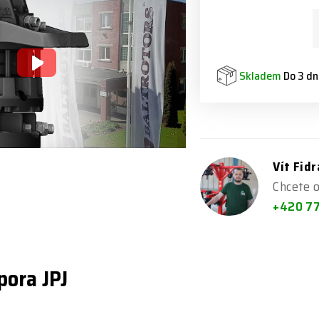
Skladem
Do 3 dn
Vít Fid
Chcete 
+420 7
pora JPJ