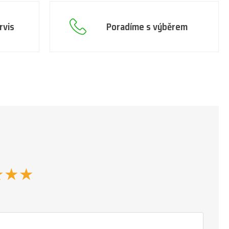
rvis
Poradíme s výběrem
★
★
★