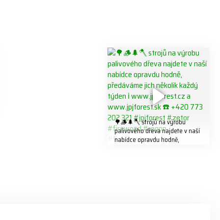
🌳🪵🌲🪓 strojů na výrobu
palivového dřeva najdete v naší
nabídce opravdu hodně,
předáváme jich několik každý
týden ℹ️ www.jpjforest.cz a
www.jpjforest.sk ☎️ +420 773
202 321 #jpjforest #zetor
#firewood #regon
#firewoodproduction