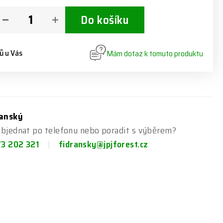
Do košíku
ů u Vás
Mám dotaz k tomuto produktu
ranský
objednat po telefonu nebo poradit s výběrem?
73 202 321
fidransky@jpjforest.cz