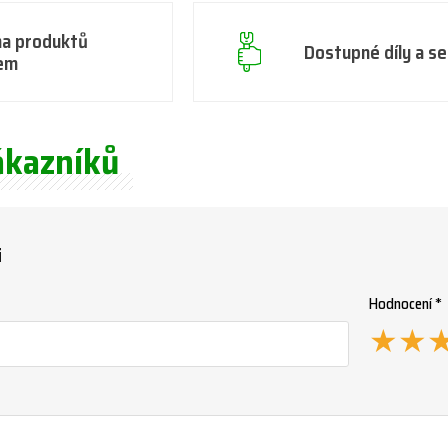
na produktů
Dostupné díly a se
em
ákazníků
i
Hodnocení *
★
★