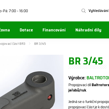
Vyhledávání
o-Pá: 7:00 – 16:00
čovna
Dotace
Financování
Náhradní díly
pojovací část BR3
BR 3/45
BR 3/45
Výrobce:
BALTROTOR
Propojovací díl
Baltrotor
jeřábů/ruk
.
Jedná se o funkční propoj
propojovací část je k dostá