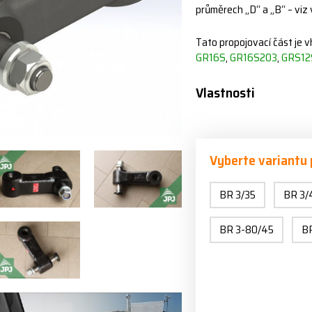
průměrech „D“ a „B“ – viz
Tato propojovací část je v
GR16S
,
GR16S203
,
GRS12
Vlastnosti
Vyberte variantu
BR 3/35
BR 3/
BR 3-80/45
B