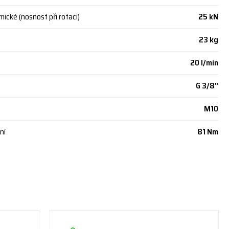
mické (nosnost při rotaci)
25 kN
23 kg
20 l/min
G 3/8"
M10
ní
81 Nm