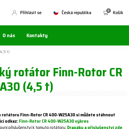
0
Přihlásit se
Česká republika
Košík
O nás
Kontakty
4,5 t)
cký rotátor Finn-Rotor CR
30 (4,5 t)
o rotátoru Finn-Rotor CR 400-W25A30 si můžete stáhnout
ící odkaz:
Finn-Rotor CR 400-W25A30 výkres
ovní příslušenství k tomuto rotátoru:
Drapáky a příslušenství zde