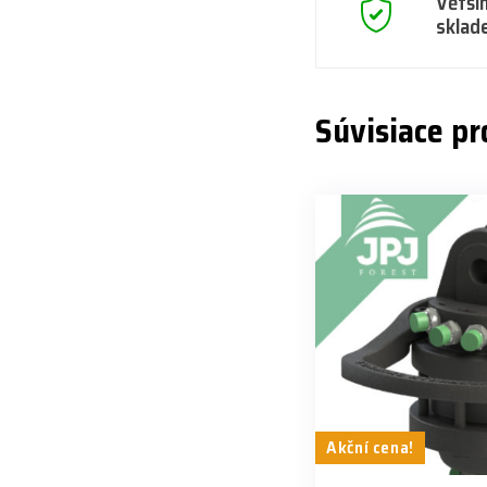
Větši
sklad
Súvisiace p
Akční cena!