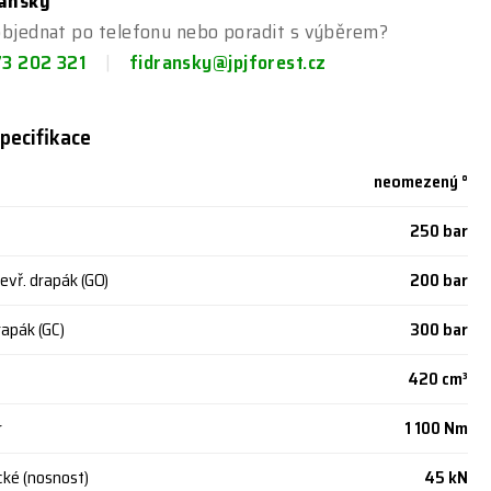
ranský
objednat po telefonu nebo poradit s výběrem?
73 202 321
fidransky@jpjforest.cz
pecifikace
neomezený °
250 bar
evř. drapák (GO)
200 bar
rapák (GC)
300 bar
420 cm³
r
1 100 Nm
ické (nosnost)
45 kN