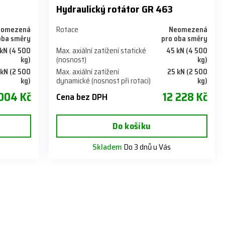
Hydraulický rotátor GR 463
eomezená
Rotace
Neomezená
oba směry
pro oba směry
kN (4 500
Max. axiální zatížení statické
45 kN (4 500
kg)
(nosnost)
kg)
 kN (2 500
Max. axiální zatížení
25 kN (2 500
kg)
dynamické (nosnost při rotaci)
kg)
004 Kč
12 228 Kč
Cena bez DPH
Do košíku
Skladem
Do 3 dnů u Vás