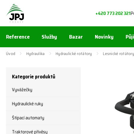
P
+420 773 202 321
Reference
Služby
Bazar
Novinky
Půj
Úvod
Hydraulika
Hydraulické rotátory
Lesnické rotátor
Kategorie produktů
Vyvážečky
Hydraulické ruky
Štípací automaty
Traktorové přívěsy