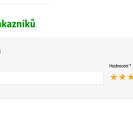
ákazníků
i
Hodnocení *
★
★