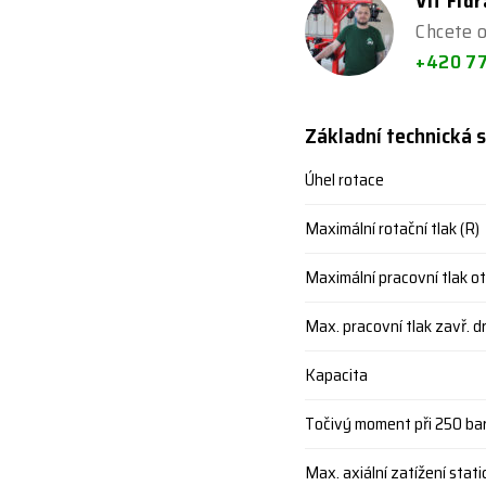
Vít Fid
Chcete 
+420 7
Základní technická s
Úhel rotace
Maximální rotační tlak (R)
Maximální pracovní tlak ot
Max. pracovní tlak zavř. d
Kapacita
Točivý moment při 250 ba
Max. axiální zatížení stat