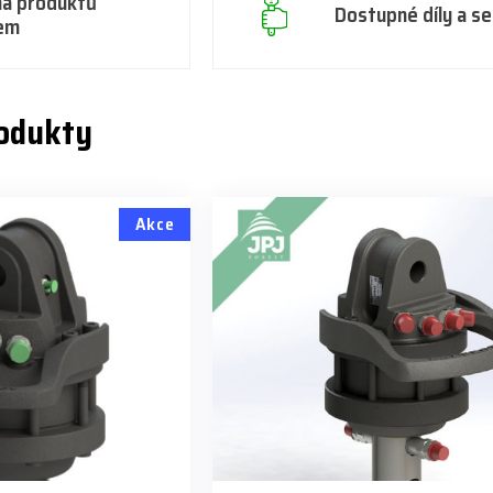
na produktů
Dostupné díly a se
em
rodukty
Akce