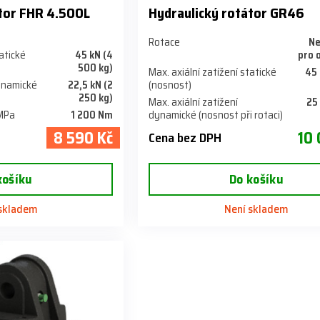
átor FHR 4.500L
Hydraulický rotátor GR46
Rotace
N
tatické
45 kN (4
pro 
500 kg)
Max. axiální zatížení statické
45 
dynamické
22,5 kN (2
(nosnost)
250 kg)
Max. axiální zatížení
25
 MPa
1 200 Nm
dynamické (nosnost při rotaci)
8 590 Kč
10 
Cena bez DPH
košíku
Do košíku
 skladem
Není skladem