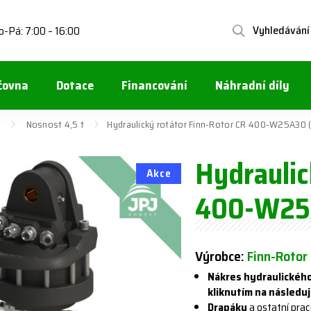
Vyhledávání
o-Pá: 7:00 – 16:00
čovna
Dotace
Financování
Náhradní díly
y
Nosnost 4,5 t
​Hydraulický rotátor Finn-Rotor CR 400-W25A30 (
​Hydrauli
Akce
400-W25A
Výrobce:
Finn-Rotor
Nákres hydraulickéh
kliknutím na následuj
Drapáky
a ostatní prac