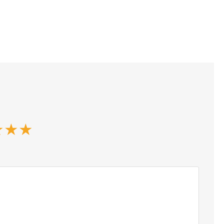
★
★
★