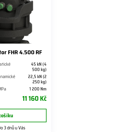
tor FHR 4.500 RF
tatické
45 kN (4
500 kg)
dynamické
22,5 kN (2
250 kg)
 MPa
1 200 Nm
11 160 Kč
košíku
o 3 dnů u Vás