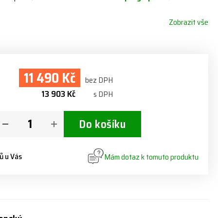
Zobrazit vše
11 490 Kč
bez DPH
13 903 Kč
s DPH
Do košíku
ů u Vás
Mám dotaz k tomuto produktu