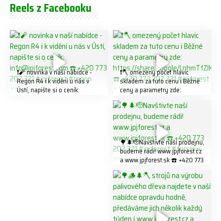
Reels z Facebooku
❗️🧨 novinka v naší nabídce -
❗️🪓 omezený počet hlavic
Regon R4 ℹ️ k vidění u nás v
skladem za tuto cenu ℹ️ Běžné
Ústí, napište si o ceník:
ceny a parametry zde:
info@jpjforest.com ☎️ +420
https://share.google/LnhmTfZl
773 202 321 #jpjforest #regon
K8W5t7i6o ☎️ +420 773 202
#firewood
321 #jpjforest #forsmw
#firewood #
🌳🌲🫡Navštivte naší prodejnu,
budeme rádi! www.jpjforest.cz
a www.jpjforest.sk ☎️ +420 773
202 321 #jpjforest #forsmw
#biojack #regon #vahvajussi