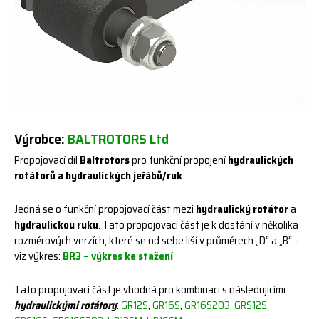
Výrobce:
BALTROTORS Ltd
Propojovací díl
Baltrotors
pro funkční propojení
hydraulických
rotátorů a hydraulických jeřábů/ruk
.
Jedná se o funkční propojovací část mezi
hydraulický rotátor
a
hydraulickou ruku
. Tato propojovací část je k dostání v několika
rozměrových verzích, které se od sebe liší v průměrech „D“ a „B“ –
viz výkres:
BR3 – výkres ke stažení
Tato propojovací část je vhodná pro kombinaci s následujícími
hydraulickými rotátory
:
GR12S
,
GR16S
,
GR16S203
,
GRS12S
,