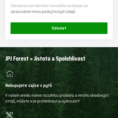
Odesláním kontaktního formuláře souhlasím se
zpracováním mnou poskytnutých údajů
Odeslat
JPJ Forest = Jistota a Spolehlivost
Nekupujete zajíce v pytli
V našem areálu máme rozsáhlou prodejnu a mnoho skladových
strojů, můžete si je prohlédnout a vyzkoušet!