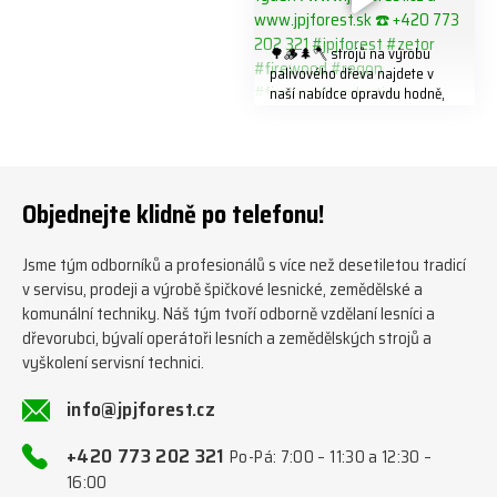
🌳🪵🌲🪓 strojů na výrobu
palivového dřeva najdete v
naší nabídce opravdu hodně,
předáváme jich několik každý
týden ℹ️ www.jpjforest.cz a
www.jpjforest.sk ☎️ +420 773
202 321 #jpjforest #zetor
#firewood #regon
Objednejte klidně po telefonu!
#firewoodproduction
Jsme tým odborníků a profesionálů s více než desetiletou tradicí
v servisu, prodeji a výrobě špičkové lesnické, zemědělské a
komunální techniky. Náš tým tvoří odborně vzdělaní lesníci a
dřevorubci, bývalí operátoři lesních a zemědělských strojů a
vyškolení servisní technici.
info@jpjforest.cz
+420 773 202 321
Po-Pá: 7:00 – 11:30 a 12:30 –
16:00