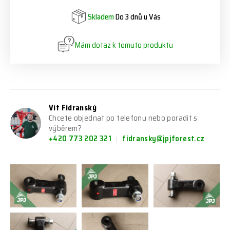
Skladem
Do 3 dnů u Vás
Mám dotaz k tomuto produktu
Vít Fidranský
Chcete objednat po telefonu nebo poradit s
výběrem?
+420 773 202 321
fidransky@jpjforest.cz