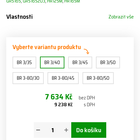
GRS16S
,
GRS16S203
,
HR12SM
,
HR16SM
Vlastnosti
Zobrazit vše
Vyberte variantu produktu
BR 3/35
BR 3/40
BR 3/45
BR 3/50
BR 3-80/30
BR 3-80/45
BR 3-80/50
7 634 Kč
bez DPH
9 238 Kč
s DPH
Do košíku