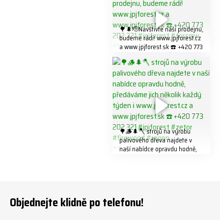
#firewood
321 #jpjforest #forsmw
#firewood #
🌳🌲🫡Navštivte naší prodejnu,
budeme rádi! www.jpjforest.cz
a www.jpjforest.sk ☎️ +420 773
202 321 #jpjforest #forsmw
#biojack #regon #vahvajussi
🌳🪵🌲🪓 strojů na výrobu
palivového dřeva najdete v
naší nabídce opravdu hodně,
předáváme jich několik každý
týden ℹ️ www.jpjforest.cz a
www.jpjforest.sk ☎️ +420 773
202 321 #jpjforest #zetor
#firewood #regon
Objednejte klidně po telefonu!
#firewoodproduction