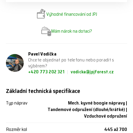
Výhodné financování od JPJ
Mám nárok na dotaci?
Pavel Vodička
Chcete objednat po telefonu nebo poradit s
výběrem?
+420 773 202 321
vodicka@jpjforest.cz
Základní technická specifikace
Typ náprav
Mech. kyvné boogie nápravy |
Tandemové odpružení (dlouhé/krátké) |
Vzduchové odpružení
Rozměr kol
445 až 700