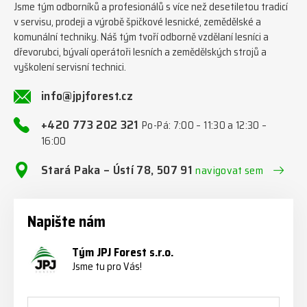
Jsme tým odborníků a profesionálů s více než desetiletou tradicí
v servisu, prodeji a výrobě špičkové lesnické, zemědělské a
komunální techniky. Náš tým tvoří odborně vzdělaní lesníci a
dřevorubci, bývalí operátoři lesních a zemědělských strojů a
vyškolení servisní technici.
info@jpjforest.cz
+420 773 202 321
Po-Pá: 7:00 – 11:30 a 12:30 –
16:00
Stará Paka – Ústí 78, 507 91
navigovat sem
Napište nám
Tým JPJ Forest s.r.o.
Jsme tu pro Vás!