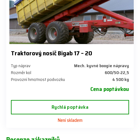
Traktorový nosič Bigab 17 – 20
Typ náprav
Mech. kyvné boogie nápravy
Rozměr kol
600/50-22,5
Provozní hmotnost podvozku
4 500 kg
Cena poptávkou
Rychlá poptávka
Není skladem
Recenze zákazníků