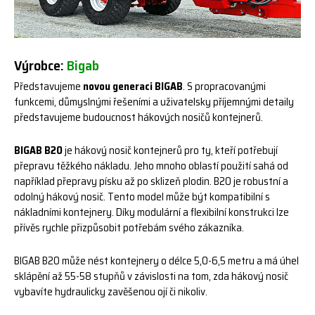
Výrobce:
Bigab
Představujeme
novou generaci BIGAB
. S propracovanými
funkcemi, důmyslnými řešeními a uživatelsky příjemnými detaily
představujeme budoucnost hákových nosičů kontejnerů.
BIGAB B20
je hákový nosič kontejnerů pro ty, kteří potřebují
přepravu těžkého nákladu. Jeho mnoho oblastí použití sahá od
například přepravy písku až po sklizeň plodin. B20 je robustní a
odolný hákový nosič. Tento model může být kompatibilní s
nákladními kontejnery. Díky modulární a flexibilní konstrukci lze
přívěs rychle přizpůsobit potřebám svého zákazníka.
BIGAB B20 může nést kontejnery o délce 5,0-6,5 metru a má úhel
sklápění až 55-58 stupňů v závislosti na tom, zda hákový nosič
vybavíte hydraulicky zavěšenou ojí či nikoliv.