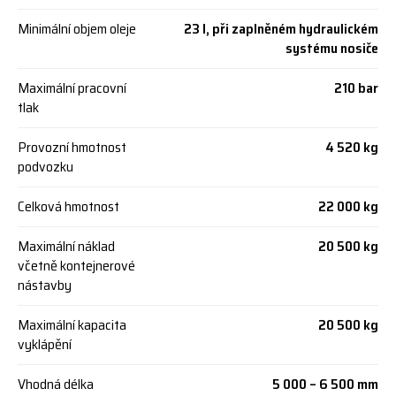
Minimální objem oleje
23 l, při zaplněném hydraulickém
systému nosiče
Maximální pracovní
210 bar
tlak
Provozní hmotnost
4 520 kg
podvozku
Celková hmotnost
22 000 kg
Maximální náklad
20 500 kg
včetně kontejnerové
nástavby
Maximální kapacita
20 500 kg
vyklápění
Vhodná délka
5 000 – 6 500 mm