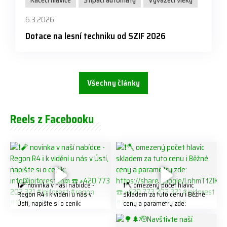
Kácecí hlavice
Štípací automaty
Vyvážecí vleky
6.3.2026
Dotace na lesní techniku od SZIF 2026
Všechny články
Reels z Facebooku
❗️🧨 novinka v naší nabídce -
❗️🪓 omezený počet hlavic
Regon R4 ℹ️ k vidění u nás v
skladem za tuto cenu ℹ️ Běžné
Ústí, napište si o ceník:
ceny a parametry zde:
info@jpjforest.com ☎️ +420
https://share.google/LnhmTfZl
773 202 321 #jpjforest #regon
K8W5t7i6o ☎️ +420 773 202