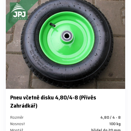
Pneu včetně disku 4,80/4-8 (Přívěs
Zahrádkář)
Rozměr
4,80 / 4 - 8
Nosnost
100 kg
Montáž
hřídel do 20 mm