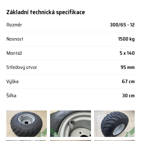
Základní technická specifikace
Rozměr
300/65 - 12
Nosnost
1500 kg
Montáž
5 x 140
Středový otvor
95 mm
Výška
67 cm
Šířka
30 cm