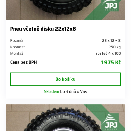
Pneu včetně disku 22x12x8
Rozměr
22 x 12 – 8
Nosnost
250 kg
Montáž
rozteč 4 x 100
1 975 Kč
Cena bez DPH
Do košíku
Skladem
Do 3 dnů u Vás