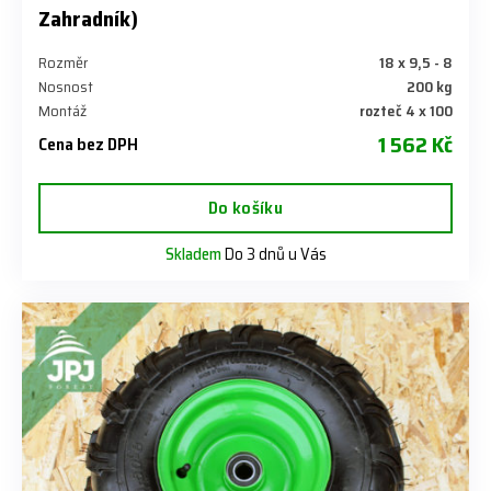
Zahradník)
Rozměr
18 x 9,5 - 8
Nosnost
200 kg
Montáž
rozteč 4 x 100
1 562 Kč
Cena bez DPH
Do košíku
Skladem
Do 3 dnů u Vás