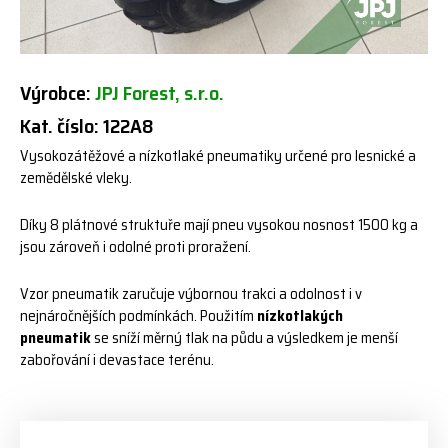
Výrobce:
JPJ Forest, s.r.o.
Kat. číslo: 122A8
Vysokozátěžové a nízkotlaké pneumatiky určené pro lesnické a
zemědělské vleky.
Díky 8 plátnové struktuře mají pneu vysokou nosnost 1500 kg a
jsou zároveň i odolné proti proražení.
Vzor pneumatik zaručuje výbornou trakci a odolnost i v
nejnáročnějších podmínkách. Použitím
nízkotlakých
pneumatik
se sníží měrný tlak na půdu a výsledkem je menší
zabořování i devastace terénu.