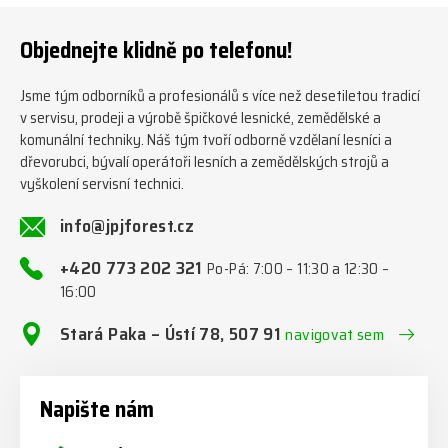
202 321 #jpjforest #zetor
#firewood #regon
Objednejte klidně po telefonu!
#firewoodproduction
Jsme tým odborníků a profesionálů s více než desetiletou tradicí
v servisu, prodeji a výrobě špičkové lesnické, zemědělské a
komunální techniky. Náš tým tvoří odborně vzdělaní lesníci a
dřevorubci, bývalí operátoři lesních a zemědělských strojů a
vyškolení servisní technici.
info@jpjforest.cz
+420 773 202 321
Po-Pá: 7:00 – 11:30 a 12:30 –
16:00
Stará Paka – Ústí 78, 507 91
navigovat sem
Napište nám