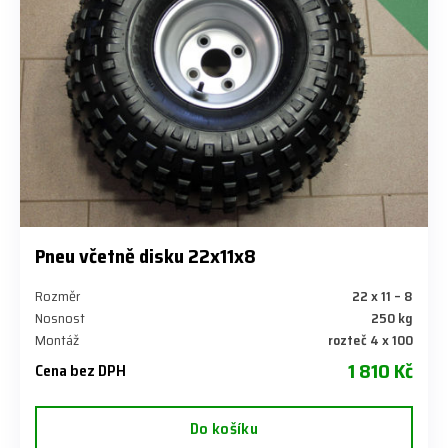
Pneu včetně disku 22x11x8
Rozměr
22 x 11 – 8
Nosnost
250 kg
Montáž
rozteč 4 x 100
1 810 Kč
Cena bez DPH
Do košíku