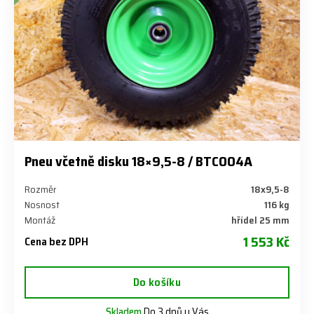
Pneu včetně disku 18×9,5-8 / BTC004A
Rozměr
18x9,5-8
Nosnost
116 kg
Montáž
hřídel 25 mm
1 553 Kč
Cena bez DPH
Do košíku
Skladem
Do 3 dnů u Vás