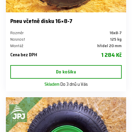
Pneu včetně disku 16×8-7
Rozměr
16x8-7
Nosnost
125 kg
Montáž
hřídel 20 mm
1 284 Kč
Cena bez DPH
Do košíku
Skladem
Do 3 dnů u Vás