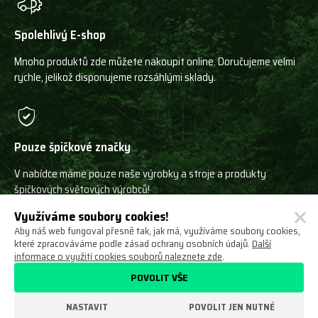
Spolehlivý E-shop
Mnoho produktů zde můžete nakoupit online. Doručujeme velmi
rychle, jelikož disponujeme rozsáhlými sklady.
Pouze špičkové značky
V nabídce máme pouze naše výrobky a stroje a produkty
špičkových světových výrobců!
Využíváme soubory cookies!
Aby náš web fungoval přesně tak, jak má, využíváme soubory cookies,
které zpracováváme podle zásad ochrany osobních údajů.
Další
informace o využití cookies souborů naleznete zde
.
Ochrana osobních údajů
Obchodní podmínky
POVOLIT VŠE
Odstoupení od smlouvy
O nás
Nastavení cookies
NASTAVIT
POVOLIT JEN NUTNÉ
VYROBILO