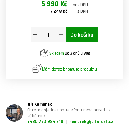
5 990 Kč
bez DPH
7 248 Kč
s DPH
Do košíku
Skladem
Do 3 dnů u Vás
Mám dotaz k tomuto produktu
Jiří Komárek
Chcete objednat po telefonu nebo poradit s
výběrem?
+420 773 984 518
komarek@jpjforest.cz