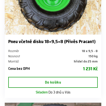
Pneu včetně disku 18×9,5×8 (Přívěs Pracant)
Rozměr
18 x 9,5 - 8
Nosnost
150 kg
Montáž
hřídel do 25 mm
1 231 Kč
Cena bez DPH
Do košíku
Skladem
Do 3 dnů u Vás