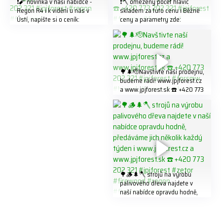
❗️🧨 novinka v naší nabídce -
❗️🪓 omezený počet hlavic
Regon R4 ℹ️ k vidění u nás v
skladem za tuto cenu ℹ️ Běžné
Ústí, napište si o ceník:
ceny a parametry zde:
info@jpjforest.com ☎️ +420
https://share.google/LnhmTfZl
773 202 321 #jpjforest #regon
K8W5t7i6o ☎️ +420 773 202
#firewood
321 #jpjforest #forsmw
#firewood #
🌳🌲🫡Navštivte naší prodejnu,
budeme rádi! www.jpjforest.cz
a www.jpjforest.sk ☎️ +420 773
202 321 #jpjforest #forsmw
#biojack #regon #vahvajussi
🌳🪵🌲🪓 strojů na výrobu
palivového dřeva najdete v
naší nabídce opravdu hodně,
předáváme jich několik každý
týden ℹ️ www.jpjforest.cz a
www.jpjforest.sk ☎️ +420 773