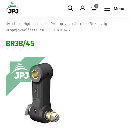
0
Menu
Úvod
Hydraulika
Propojovací části
Bez brzdy
Propojovací část BR3B
BR3B/45
BR3B/45