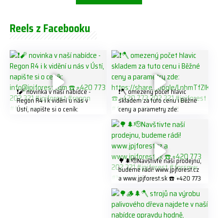
Reels z Facebooku
❗️🧨 novinka v naší nabídce -
❗️🪓 omezený počet hlavic
Regon R4 ℹ️ k vidění u nás v
skladem za tuto cenu ℹ️ Běžné
Ústí, napište si o ceník:
ceny a parametry zde:
info@jpjforest.com ☎️ +420
https://share.google/LnhmTfZl
773 202 321 #jpjforest #regon
K8W5t7i6o ☎️ +420 773 202
#firewood
321 #jpjforest #forsmw
#firewood #
🌳🌲🫡Navštivte naší prodejnu,
budeme rádi! www.jpjforest.cz
a www.jpjforest.sk ☎️ +420 773
202 321 #jpjforest #forsmw
#biojack #regon #vahvajussi