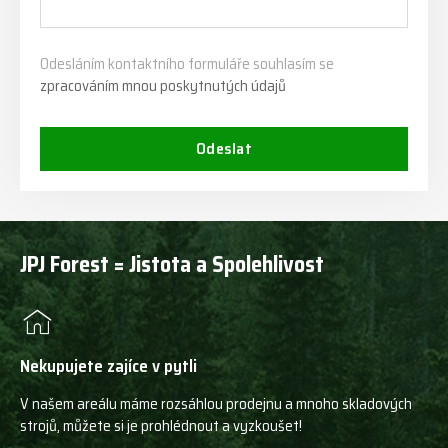
Odesláním kontaktního formuláře souhlasím se
zpracováním mnou poskytnutých údajů
Odeslat
JPJ Forest = Jistota a Spolehlivost
Nekupujete zajíce v pytli
V našem areálu máme rozsáhlou prodejnu a mnoho skladových
strojů, můžete si je prohlédnout a vyzkoušet!