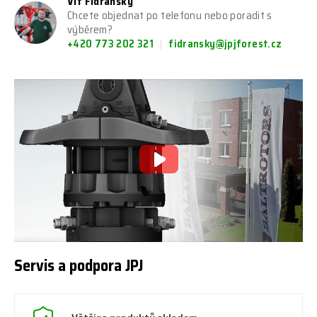
Vít Fidranský
Chcete objednat po telefonu nebo poradit s
výběrem?
+420 773 202 321
fidransky@jpjforest.cz
Servis a podpora JPJ