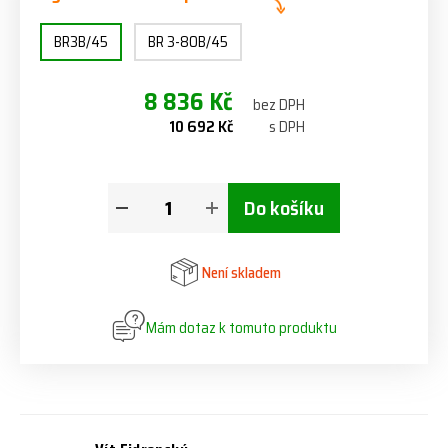
BR3B/45
BR 3-80B/45
8 836 Kč
bez DPH
10 692 Kč
s DPH
Do košíku
Není skladem
Mám dotaz k tomuto produktu