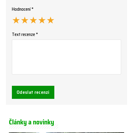
Hodnocení *
★
★
★
★
★
Text recenze *
Odeslat recenzi
Články a novinky