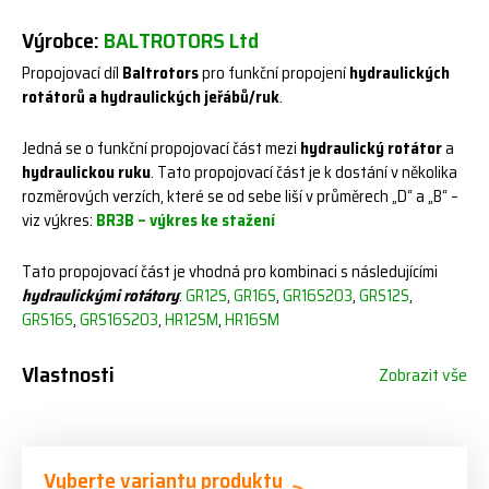
Výrobce:
BALTROTORS Ltd
Propojovací díl
Baltrotors
pro funkční propojení
hydraulických
rotátorů a hydraulických jeřábů/ruk
.
Jedná se o funkční propojovací část mezi
hydraulický rotátor
a
hydraulickou ruku
. Tato propojovací část je k dostání v několika
rozměrových verzích, které se od sebe liší v průměrech „D“ a „B“ –
viz výkres:
BR3B – výkres ke stažení
Tato propojovací část je vhodná pro kombinaci s následujícími
hydraulickými rotátory
:
GR12S
,
GR16S
,
GR16S203
,
GRS12S
,
GRS16S
,
GRS16S203
,
HR12SM
,
HR16SM
Vlastnosti
Zobrazit vše
Vyberte variantu produktu