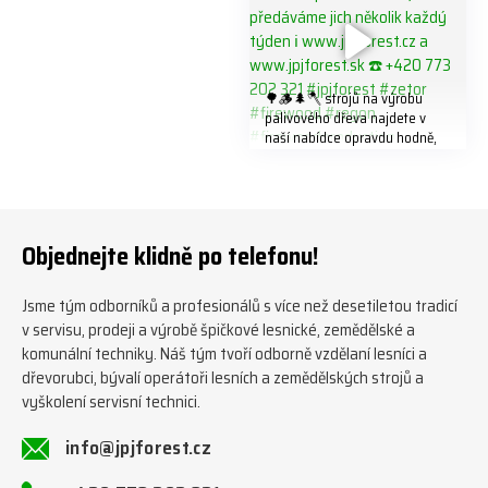
🌳🪵🌲🪓 strojů na výrobu
palivového dřeva najdete v
naší nabídce opravdu hodně,
předáváme jich několik každý
týden ℹ️ www.jpjforest.cz a
www.jpjforest.sk ☎️ +420 773
202 321 #jpjforest #zetor
#firewood #regon
Objednejte klidně po telefonu!
#firewoodproduction
Jsme tým odborníků a profesionálů s více než desetiletou tradicí
v servisu, prodeji a výrobě špičkové lesnické, zemědělské a
komunální techniky. Náš tým tvoří odborně vzdělaní lesníci a
dřevorubci, bývalí operátoři lesních a zemědělských strojů a
vyškolení servisní technici.
info@jpjforest.cz