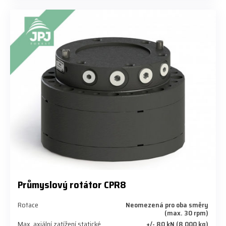
Průmyslový rotátor CPR8
Rotace
Neomezená pro oba směry
(max. 30 rpm)
Max. axiální zatížení statické
+/- 80 kN (8 000 kg)