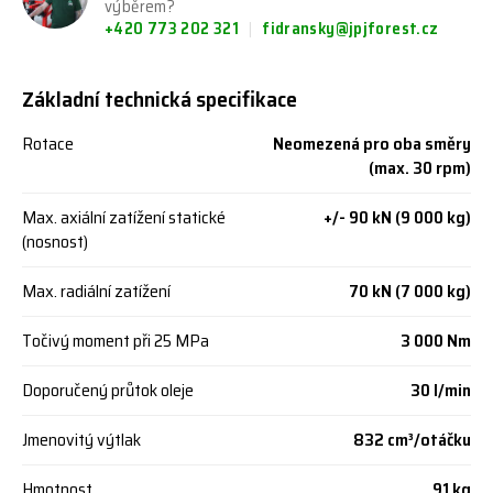
výběrem?
+420 773 202 321
fidransky@jpjforest.cz
Základní technická specifikace
Rotace
Neomezená pro oba směry
(max. 30 rpm)
Max. axiální zatížení statické
+/- 90 kN (9 000 kg)
(nosnost)
Max. radiální zatížení
70 kN (7 000 kg)
Točivý moment při 25 MPa
3 000 Nm
Doporučený průtok oleje
30 l/min
Jmenovitý výtlak
832 cm³/otáčku
Hmotnost
91 kg