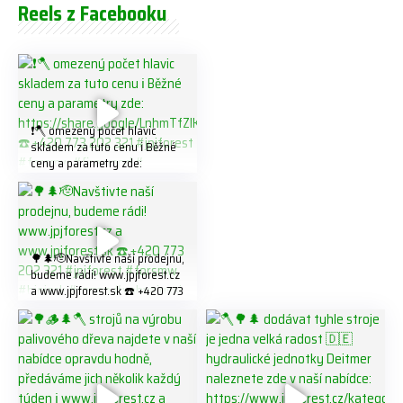
Reels z Facebooku
❗️🪓 omezený počet hlavic
skladem za tuto cenu ℹ️ Běžné
ceny a parametry zde:
https://share.google/LnhmTfZl
K8W5t7i6o ☎️ +420 773 202
321 #jpjforest #forsmw
#firewood #
🌳🌲🫡Navštivte naší prodejnu,
budeme rádi! www.jpjforest.cz
a www.jpjforest.sk ☎️ +420 773
202 321 #jpjforest #forsmw
#biojack #regon #vahvajussi