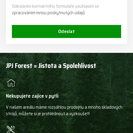
Odesláním kontaktního formuláře souhlasím se
zpracováním mnou poskytnutých údajů
Odeslat
JPJ Forest = Jistota a Spolehlivost
Nekupujete zajíce v pytli
V našem areálu máme rozsáhlou prodejnu a mnoho skladových
strojů, můžete si je prohlédnout a vyzkoušet!