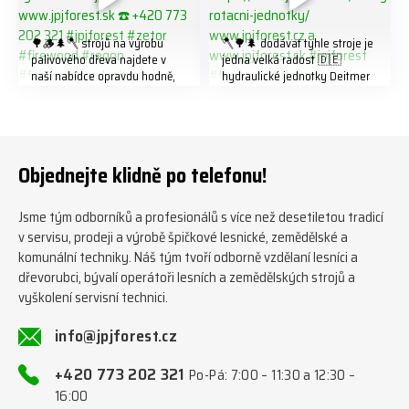
🌳🪵🌲🪓 strojů na výrobu
🪓🌳🌲 dodávat tyhle stroje je
palivového dřeva najdete v
jedna velká radost 🇩🇪
naší nabídce opravdu hodně,
hydraulické jednotky Deitmer
předáváme jich několik každý
naleznete zde v naší nabídce:
týden ℹ️ www.jpjforest.cz a
https://www.jpjforest.cz/kateg
www.jpjforest.sk ☎️ +420 773
orie/multifunkcni-rotacni-
202 321 #jpjforest #zetor
jednotky/ www.jpjforest.cz a
#firewood #regon
www.jpjforest.sk #jpjforest
Objednejte klidně po telefonu!
#firewoodproduction
#firewood #deitmer
Jsme tým odborníků a profesionálů s více než desetiletou tradicí
v servisu, prodeji a výrobě špičkové lesnické, zemědělské a
komunální techniky. Náš tým tvoří odborně vzdělaní lesníci a
dřevorubci, bývalí operátoři lesních a zemědělských strojů a
vyškolení servisní technici.
info@jpjforest.cz
+420 773 202 321
Po-Pá: 7:00 – 11:30 a 12:30 –
16:00