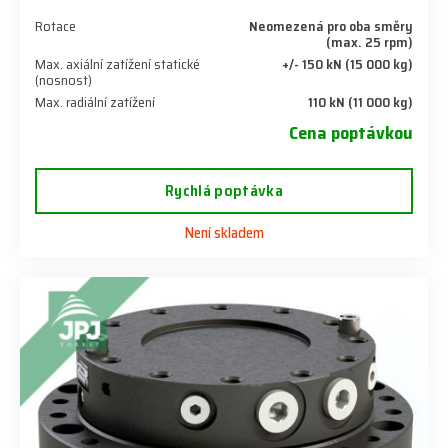
Rotace
Neomezená pro oba směry
(max. 25 rpm)
Max. axiální zatížení statické
+/- 150 kN (15 000 kg)
(nosnost)
Max. radiální zatížení
110 kN (11 000 kg)
Cena poptávkou
Rychlá poptávka
Není skladem