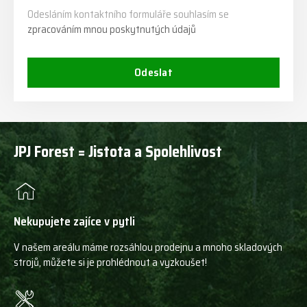
Odesláním kontaktního formuláře souhlasím se
zpracováním mnou poskytnutých údajů
Odeslat
JPJ Forest = Jistota a Spolehlivost
Nekupujete zajíce v pytli
V našem areálu máme rozsáhlou prodejnu a mnoho skladových
strojů, můžete si je prohlédnout a vyzkoušet!