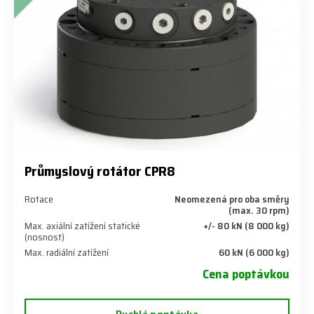
Průmyslový rotátor CPR8
Rotace
Neomezená pro oba směry
(max. 30 rpm)
Max. axiální zatížení statické
+/- 80 kN (8 000 kg)
(nosnost)
Max. radiální zatížení
60 kN (6 000 kg)
Cena poptávkou