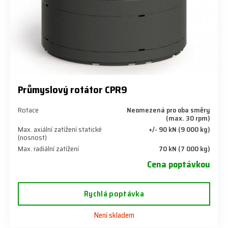
Průmyslový rotátor CPR9
Rotace
Neomezená pro oba směry
(max. 30 rpm)
Max. axiální zatížení statické
+/- 90 kN (9 000 kg)
(nosnost)
Max. radiální zatížení
70 kN (7 000 kg)
Cena poptávkou
Rychlá poptávka
Není skladem