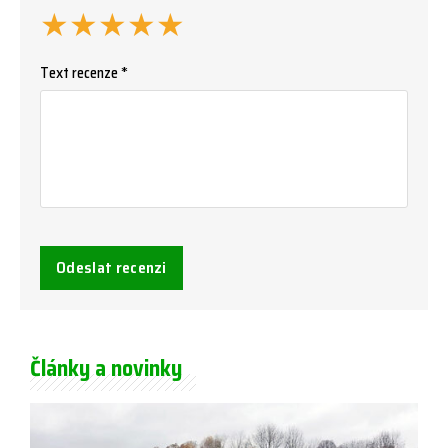
★
★
★
★
★
Text recenze *
Odeslat recenzi
Články a novinky