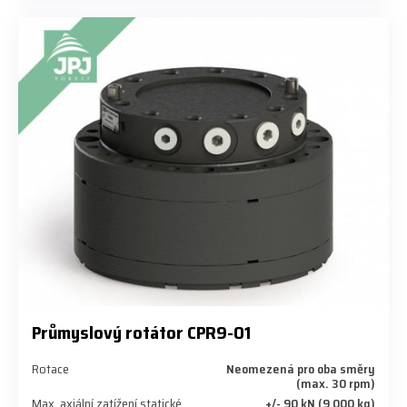
Průmyslový rotátor CPR9-01
Rotace
Neomezená pro oba směry
(max. 30 rpm)
Max. axiální zatížení statické
+/- 90 kN (9 000 kg)