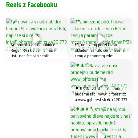
Reels z Facebooku
❗️🧨 novinka v naší nabídce -
❗️🪓 omezený počet hlavic
Regon R4 ℹ️ k vidění u nás v
skladem za tuto cenu ℹ️ Běžné
Ústí, napište si o ceník:
ceny a parametry zde:
info@jpjforest.com ☎️ +420
https://share.google/LnhmTfZl
773 202 321 #jpjforest #regon
K8W5t7i6o ☎️ +420 773 202
#firewood
321 #jpjforest #forsmw
#firewood #
🌳🌲🫡Navštivte naší prodejnu,
budeme rádi! www.jpjforest.cz
a www.jpjforest.sk ☎️ +420 773
202 321 #jpjforest #forsmw
#biojack #regon #vahvajussi