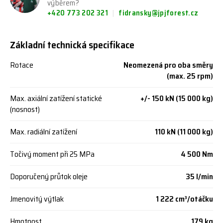
výběrem?
+420 773 202 321
fidransky@jpjforest.cz
Základní technická specifikace
Rotace
Neomezená pro oba směry
(max. 25 rpm)
Max. axiální zatížení statické
+/- 150 kN (15 000 kg)
(nosnost)
Max. radiální zatížení
110 kN (11 000 kg)
Točivý moment při 25 MPa
4 500 Nm
Doporučený průtok oleje
35 l/min
Jmenovitý výtlak
1 222 cm³/otáčku
Hmotnost
179 kg