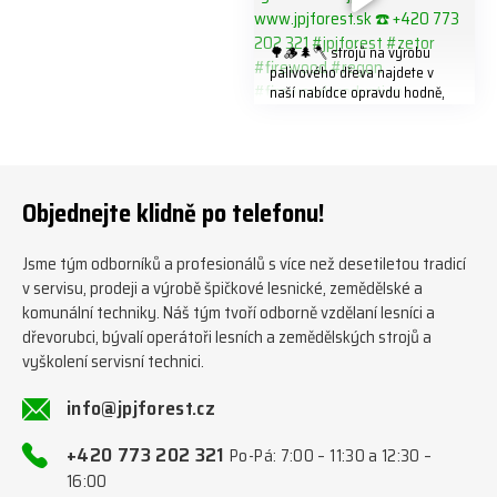
🌳🪵🌲🪓 strojů na výrobu
palivového dřeva najdete v
naší nabídce opravdu hodně,
předáváme jich několik každý
týden ℹ️ www.jpjforest.cz a
www.jpjforest.sk ☎️ +420 773
202 321 #jpjforest #zetor
#firewood #regon
Objednejte klidně po telefonu!
#firewoodproduction
Jsme tým odborníků a profesionálů s více než desetiletou tradicí
v servisu, prodeji a výrobě špičkové lesnické, zemědělské a
komunální techniky. Náš tým tvoří odborně vzdělaní lesníci a
dřevorubci, bývalí operátoři lesních a zemědělských strojů a
vyškolení servisní technici.
info@jpjforest.cz
+420 773 202 321
Po-Pá: 7:00 – 11:30 a 12:30 –
16:00