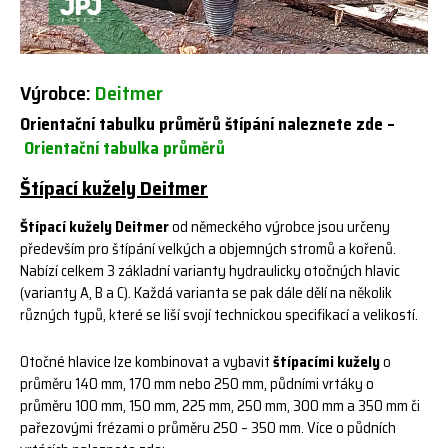
Výrobce:
Deitmer
Orientační tabulku průměrů štípání naleznete zde
–
Orientační tabulka průměrů
Štípací kužely Deitmer
Štípací kužely Deitmer
od německého výrobce jsou určeny
především pro štípání velkých a objemných stromů a kořenů.
Nabízí celkem 3 základní varianty hydraulicky otočných hlavic
(varianty A, B a C). Každá varianta se pak dále dělí na několik
různých typů, které se liší svojí technickou specifikací a velikostí.
Otočné hlavice lze kombinovat a vybavit
štípacími kužely
o
průměru 140 mm, 170 mm nebo 250 mm, půdními vrtáky o
průměru 100 mm, 150 mm, 225 mm, 250 mm, 300 mm a 350 mm či
pařezovými frézami o průměru 250 – 350 mm. Více o půdních