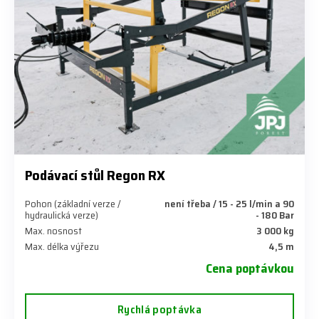
Podávací stůl Regon RX
Pohon (základní verze /
není třeba / 15 - 25 l/min a 90
hydraulická verze)
- 180 Bar
Max. nosnost
3 000 kg
Max. délka výřezu
4,5 m
Cena poptávkou
Rychlá poptávka