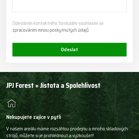
Odesláním kontaktního formuláře souhlasím se
zpracováním mnou poskytnutých údajů
Odeslat
JPJ Forest = Jistota a Spolehlivost
Nekupujete zajíce v pytli
V našem areálu máme rozsáhlou prodejnu a mnoho skladových
strojů, můžete si je prohlédnout a vyzkoušet!