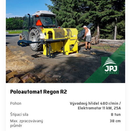
Poloautomat Regon R2
Pohon
Vývodový hřídel 480 r/min /
Elektromotor 11 kW, 25A
Štípací síla
8 tun
Max. zpracovávaný
38 cm
průměr