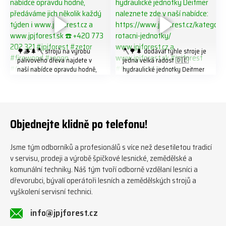
🌳🪵🌲🪓 strojů na výrobu
🪓🌳🌲 dodávat tyhle stroje je
palivového dřeva najdete v
jedna velká radost 🇩🇪
naší nabídce opravdu hodně,
hydraulické jednotky Deitmer
předáváme jich několik každý
naleznete zde v naší nabídce:
týden ℹ️ www.jpjforest.cz a
https://www.jpjforest.cz/kateg
www.jpjforest.sk ☎️ +420 773
orie/multifunkcni-rotacni-
202 321 #jpjforest #zetor
jednotky/ www.jpjforest.cz a
#firewood #regon
www.jpjforest.sk #jpjforest
Objednejte klidně po telefonu!
#firewoodproduction
#firewood #deitmer
Jsme tým odborníků a profesionálů s více než desetiletou tradicí
v servisu, prodeji a výrobě špičkové lesnické, zemědělské a
komunální techniky. Náš tým tvoří odborně vzdělaní lesníci a
dřevorubci, bývalí operátoři lesních a zemědělských strojů a
vyškolení servisní technici.
info@jpjforest.cz