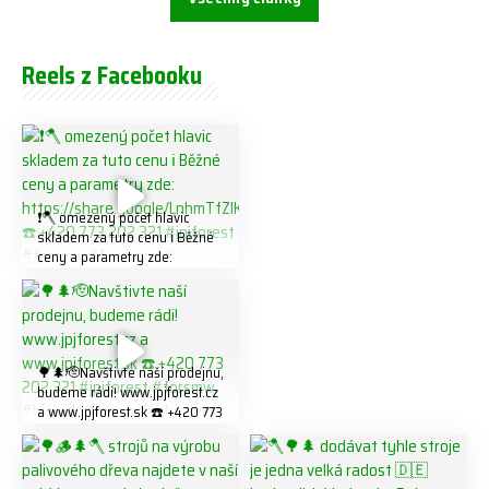
Reels z Facebooku
❗️🪓 omezený počet hlavic
skladem za tuto cenu ℹ️ Běžné
ceny a parametry zde:
https://share.google/LnhmTfZl
K8W5t7i6o ☎️ +420 773 202
321 #jpjforest #forsmw
#firewood #
🌳🌲🫡Navštivte naší prodejnu,
budeme rádi! www.jpjforest.cz
a www.jpjforest.sk ☎️ +420 773
202 321 #jpjforest #forsmw
#biojack #regon #vahvajussi