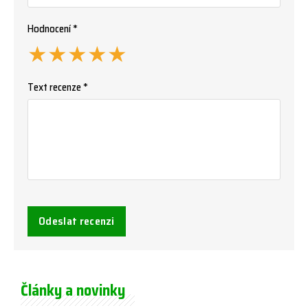
Hodnocení *
★
★
★
★
★
Text recenze *
Odeslat recenzi
Články a novinky