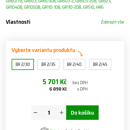
GR60/78
,
GR603
,
GR603DB
,
GR603-2
,
GR603-2DB
,
GR623
,
GR104DB
,
GR105DB
,
GR110-1DB
,
GR110-2DB
,
GRS10
,
HR6
Vlastnosti
Zobrazit vše
Vyberte variantu produktu
BR 2/30
BR 2/35
BR 2/40
BR 2/45
5 701 Kč
bez DPH
6 898 Kč
s DPH
Do košíku