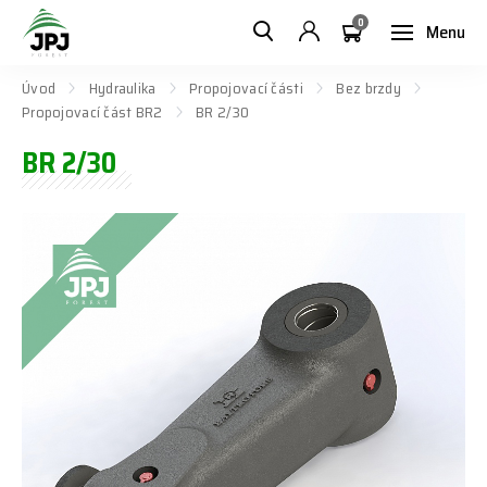
0
Menu
Úvod
Hydraulika
Propojovací části
Bez brzdy
Propojovací část BR2
BR 2/30
BR 2/30