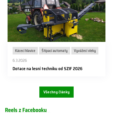
Kácecí hlavice
Štípací automaty
Vyvážecí vleky
6.3.2026
Dotace na lesní techniku od SZIF 2026
Všechny články
Reels z Facebooku