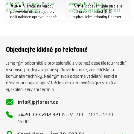
🌳🪵🌲🪓 strojů na výrobu
🪓🌳🌲 dodávat tyhle stroje je
palivového dřeva najdete v
jedna velká radost 🇩🇪
naší nabídce opravdu hodně,
hydraulické jednotky Deitmer
předáváme jich několik každý
naleznete zde v naší nabídce:
týden ℹ️ www.jpjforest.cz a
https://www.jpjforest.cz/kateg
www.jpjforest.sk ☎️ +420 773
orie/multifunkcni-rotacni-
202 321 #jpjforest #zetor
jednotky/ www.jpjforest.cz a
#firewood #regon
www.jpjforest.sk #jpjforest
Objednejte klidně po telefonu!
#firewoodproduction
#firewood #deitmer
Jsme tým odborníků a profesionálů s více než desetiletou tradicí
v servisu, prodeji a výrobě špičkové lesnické, zemědělské a
komunální techniky. Náš tým tvoří odborně vzdělaní lesníci a
dřevorubci, bývalí operátoři lesních a zemědělských strojů a
vyškolení servisní technici.
info@jpjforest.cz
+420 773 202 321
Po-Pá: 7:00 – 11:30 a 12:30 –
16:00