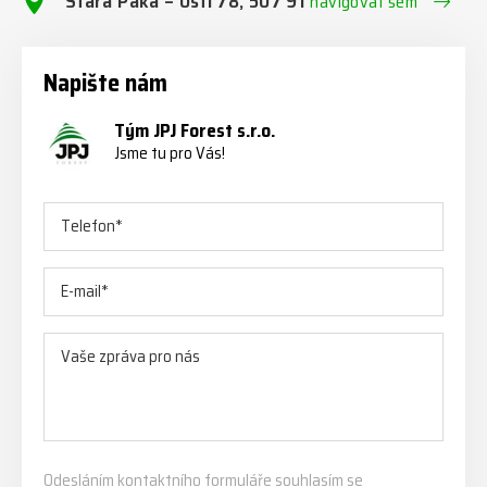
Stará Paka – Ústí 78, 507 91
navigovat sem
Napište nám
Tým JPJ Forest s.r.o.
Jsme tu pro Vás!
Odesláním kontaktního formuláře souhlasím se