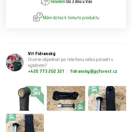
Skladem
Do 3 dnů u Vás
Mám dotaz k tomuto produktu
Vít Fidranský
Chcete objednat po telefonu nebo poradit s
výběrem?
+420 773 202 321
fidransky@jpjforest.cz