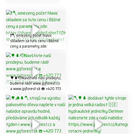
❗️🪓 omezený počet hlavic
skladem za tuto cenu ℹ️ Běžné
ceny a parametry zde:
https://share.google/LnhmTfZl
K8W5t7i6o ☎️ +420 773 202
321 #jpjforest #forsmw
#firewood #
🌳🌲🫡Navštivte naší prodejnu,
budeme rádi! www.jpjforest.cz
a www.jpjforest.sk ☎️ +420 773
202 321 #jpjforest #forsmw
#biojack #regon #vahvajussi