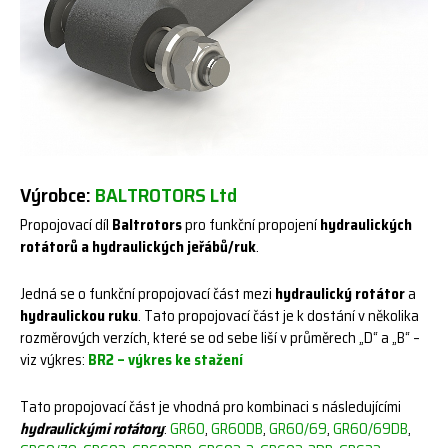
Výrobce:
BALTROTORS Ltd
Propojovací díl
Baltrotors
pro funkční propojení
hydraulických
rotátorů a hydraulických jeřábů/ruk
.
Jedná se o funkční propojovací část mezi
hydraulický rotátor
a
hydraulickou ruku
. Tato propojovací část je k dostání v několika
rozměrových verzích, které se od sebe liší v průměrech „D“ a „B“ –
viz výkres:
BR2 – výkres ke stažení
Tato propojovací část je vhodná pro kombinaci s následujícími
hydraulickými rotátory
:
GR60
,
GR60DB
,
GR60/69
,
GR60/69DB
,