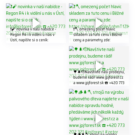
❗️🧨 novinka v naší nabídce -
❗️🪓 omezený počet hlavic
Regon R4 ℹ️ k vidění u nás v
skladem za tuto cenu ℹ️ Běžné
Ústí, napište si o ceník:
ceny a parametry zde:
info@jpjforest.com ☎️ +420
https://share.google/LnhmTfZl
773 202 321 #jpjforest #regon
K8W5t7i6o ☎️ +420 773 202
#firewood
321 #jpjforest #forsmw
#firewood #
🌳🌲🫡Navštivte naší prodejnu,
budeme rádi! www.jpjforest.cz
a www.jpjforest.sk ☎️ +420 773
202 321 #jpjforest #forsmw
#biojack #regon #vahvajussi
🌳🪵🌲🪓 strojů na výrobu