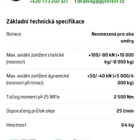
+420 773 202 321
fidransky@jpjforest.cz
Základní technická specifikace
Rotace
Neomezená pro oba
směry
Max. axiální zatížení statické
+100/-80 kN (+10 000
(nosnost)
kg/-8 000 kg)
Max. axiální zatížení dynamické
+50/-40 kN (+5 000/4
(nosnost při rotaci)
000 kg)
Točivý moment při 25 MPa
2 500 Nm
Doporučený průtok oleje
25 l/min
Hmotnost
64 kg