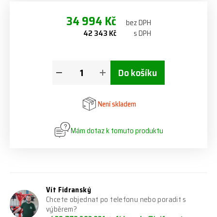
34 994 Kč
bez DPH
42 343 Kč
s DPH
Do košíku
Není skladem
Mám dotaz k tomuto produktu
Vít Fidranský
Chcete objednat po telefonu nebo poradit s
výběrem?