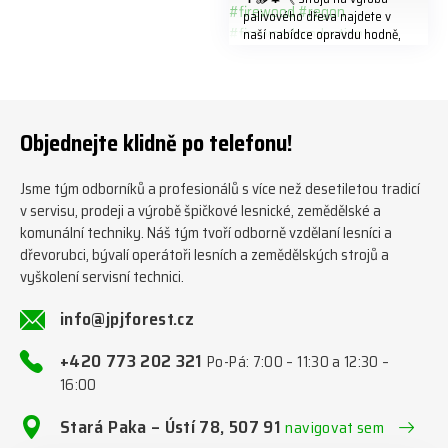
palivového dřeva najdete v
naší nabídce opravdu hodně,
předáváme jich několik každý
týden ℹ️ www.jpjforest.cz a
www.jpjforest.sk ☎️ +420 773
202 321 #jpjforest #zetor
#firewood #regon
Objednejte klidně po telefonu!
#firewoodproduction
Jsme tým odborníků a profesionálů s více než desetiletou tradicí
v servisu, prodeji a výrobě špičkové lesnické, zemědělské a
komunální techniky. Náš tým tvoří odborně vzdělaní lesníci a
dřevorubci, bývalí operátoři lesních a zemědělských strojů a
vyškolení servisní technici.
info@jpjforest.cz
+420 773 202 321
Po-Pá: 7:00 – 11:30 a 12:30 –
16:00
Stará Paka – Ústí 78, 507 91
navigovat sem