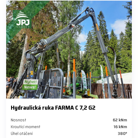
Hydraulická ruka FARMA C 7,2 G2
Nosnost
62 kNm
Kroutící moment
16 kNm
Úhel otáčení
380°