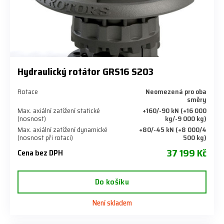
Hydraulický rotátor GRS16 S203
Rotace
Neomezená pro oba
směry
Max. axiální zatížení statické
+160/-90 kN (+16 000
(nosnost)
kg/-9 000 kg)
Max. axiální zatížení dynamické
+80/-45 kN (+8 000/4
(nosnost při rotaci)
500 kg)
37 199 Kč
Cena bez DPH
Do košíku
Není skladem