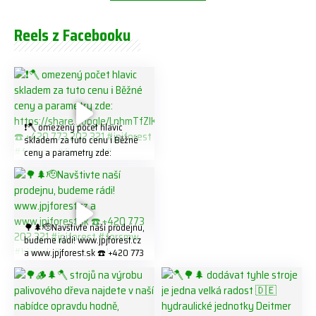
Reels z Facebooku
❗️🪓 omezený počet hlavic
skladem za tuto cenu ℹ️ Běžné
ceny a parametry zde:
https://share.google/LnhmTfZl
K8W5t7i6o ☎️ +420 773 202
321 #jpjforest #forsmw
#firewood #
🌳🌲🫡Navštivte naší prodejnu,
budeme rádi! www.jpjforest.cz
a www.jpjforest.sk ☎️ +420 773
202 321 #jpjforest #forsmw
#biojack #regon #vahvajussi