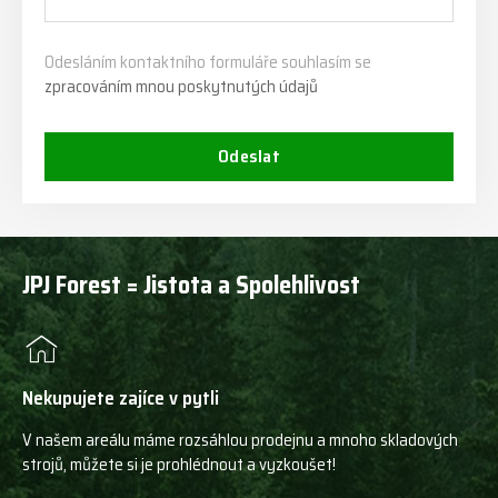
Odesláním kontaktního formuláře souhlasím se
zpracováním mnou poskytnutých údajů
Odeslat
JPJ Forest = Jistota a Spolehlivost
Nekupujete zajíce v pytli
V našem areálu máme rozsáhlou prodejnu a mnoho skladových
strojů, můžete si je prohlédnout a vyzkoušet!