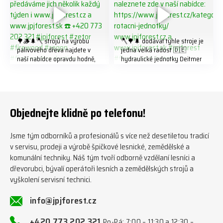
🌳🪵🌲🪓 strojů na výrobu
🪓🌳🌲 dodávat tyhle stroje je
palivového dřeva najdete v
jedna velká radost 🇩🇪
naší nabídce opravdu hodně,
hydraulické jednotky Deitmer
předáváme jich několik každý
naleznete zde v naší nabídce:
týden ℹ️ www.jpjforest.cz a
https://www.jpjforest.cz/kateg
www.jpjforest.sk ☎️ +420 773
orie/multifunkcni-rotacni-
202 321 #jpjforest #zetor
jednotky/ www.jpjforest.cz a
#firewood #regon
www.jpjforest.sk #jpjforest
Objednejte klidně po telefonu!
#firewoodproduction
#firewood #deitmer
Jsme tým odborníků a profesionálů s více než desetiletou tradicí
v servisu, prodeji a výrobě špičkové lesnické, zemědělské a
komunální techniky. Náš tým tvoří odborně vzdělaní lesníci a
dřevorubci, bývalí operátoři lesních a zemědělských strojů a
vyškolení servisní technici.
info@jpjforest.cz
+420 773 202 321
Po-Pá: 7:00 – 11:30 a 12:30 –