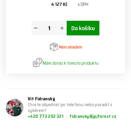
4 127 Kč
s DPH
Do košíku
Není skladem
Mám dotaz k tomuto produktu
Vít Fidranský
Chcete objednat po telefonu nebo poradit s
výběrem?
+420 773 202 321
fidransky@jpjforest.cz