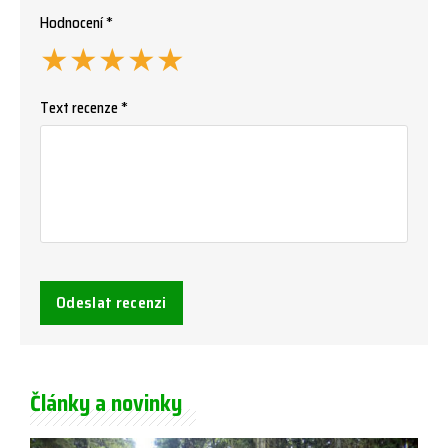
Hodnocení *
★
★
★
★
★
Text recenze *
Odeslat recenzi
Články a novinky