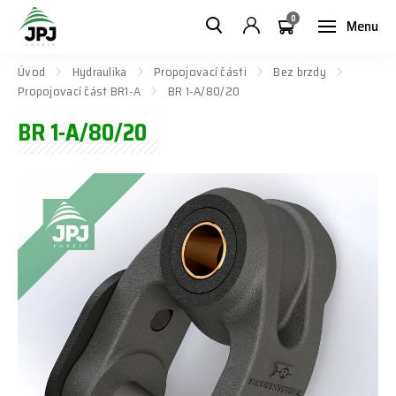
0
Menu
Úvod
Hydraulika
Propojovací části
Bez brzdy
Propojovací část BR1-A
BR 1-A/80/20
BR 1-A/80/20