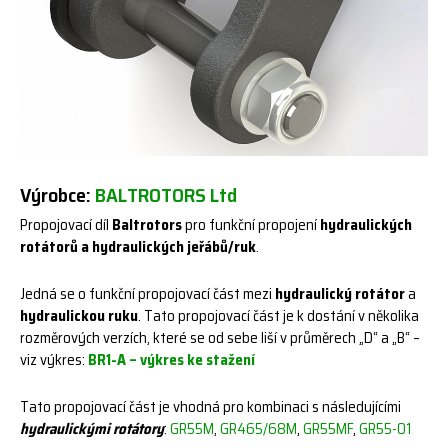
Výrobce:
BALTROTORS Ltd
Propojovací díl
Baltrotors
pro funkční propojení
hydraulických
rotátorů a hydraulických jeřábů/ruk
.
Jedná se o funkční propojovací část mezi
hydraulický rotátor
a
hydraulickou ruku
. Tato propojovací část je k dostání v několika
rozměrových verzích, které se od sebe liší v průměrech „D“ a „B“ –
viz výkres:
BR1-A – výkres ke stažení
Tato propojovací část je vhodná pro kombinaci s následujícími
hydraulickými rotátory
:
GR55M
,
GR465/68M
,
GR55MF
,
GR55-01