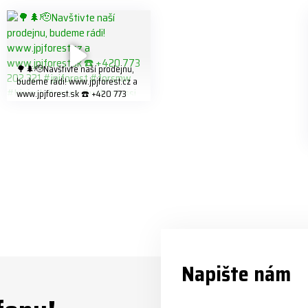
🌳🌲🫡Navštivte naší prodejnu,
budeme rádi! www.jpjforest.cz a
www.jpjforest.sk ☎️ +420 773
202 321 #jpjforest #forsmw
#biojack #regon #vahvajussi
Napište nám