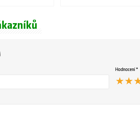
ákazníků
i
Hodnocení *
★
★