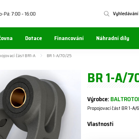
Vyhledávání
o-Pá: 7:00 – 16:00
čovna
Dotace
Financování
Náhradní díly
pojovací část BR1-A
BR 1-A/70/25
BR 1-A/7
Výrobce:
BALTROTOR
Propojovací část BR 1-A/
Vlastnosti