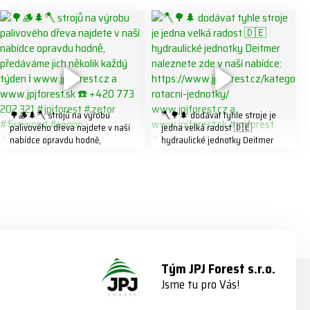
🌳🪵🌲🪓 strojů na výrobu
🪓🌳🌲 dodávat tyhle stroje je
palivového dřeva najdete v naší
jedna velká radost 🇩🇪
nabídce opravdu hodně,
hydraulické jednotky Deitmer
předáváme jich několik každý
naleznete zde v naší nabídce:
týden ℹ️ www.jpjforest.cz a
https://www.jpjforest.cz/kategori
www.jpjforest.sk ☎️ +420 773
e/multifunkcni-rotacni-jednotky/
202 321 #jpjforest #zetor
www.jpjforest.cz a
#firewood #regon
www.jpjforest.sk #jpjforest
#firewoodproduction
#firewood #deitmer
Tým JPJ Forest s.r.o.
Jsme tu pro Vás!