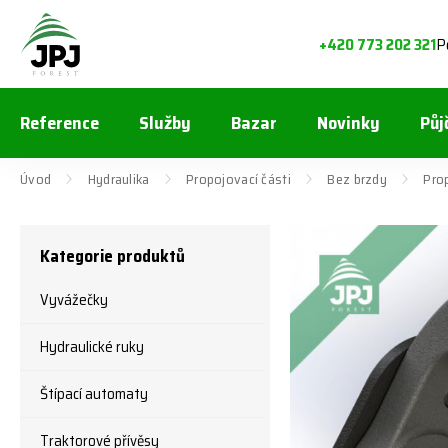
P
+420 773 202 321
Reference
Služby
Bazar
Novinky
Půj
Úvod
Hydraulika
Propojovací části
Bez brzdy
Pro
Kategorie produktů
Vyvážečky
Hydraulické ruky
Štípací automaty
Traktorové přívěsy