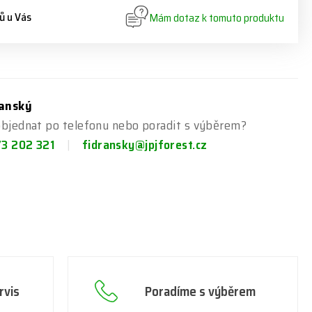
ů u Vás
Mám dotaz k tomuto produktu
ranský
objednat po telefonu nebo poradit s výběrem?
73 202 321
fidransky@jpjforest.cz
rvis
Poradíme s výběrem