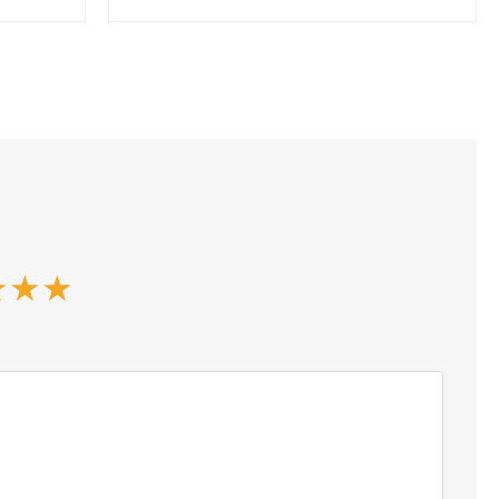
★
★
★