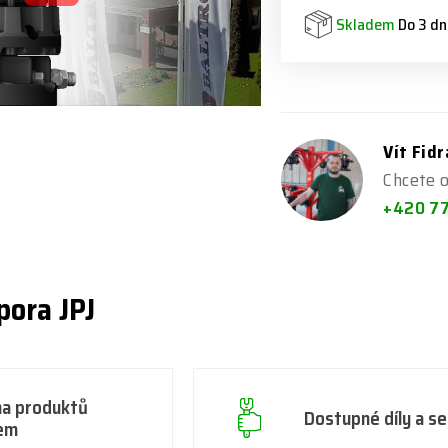
Skladem
Do 3 dn
Vít Fid
Chcete 
+420 7
pora JPJ
na produktů
Dostupné díly a se
em