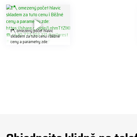
❗️🪓 omezený počet hlavic
skladem za tuto cenu ℹ️ Běžné
ceny a parametry zde:
https://share.google/LnhmTfZlK
8W5t7i6o ☎️ +420 773 202 321
#jpjforest #forsmw #firewood
#