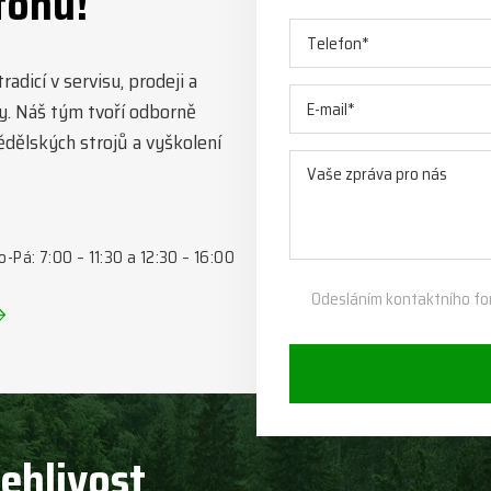
fonu!
adicí v servisu, prodeji a
y. Náš tým tvoří odborně
mědělských strojů a vyškolení
o-Pá: 7:00 – 11:30 a 12:30 – 16:00
Odesláním kontaktního fo
lehlivost