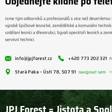
Objednejte klidně po tele
Jsme tým odborníků a profesionálů s více než desetiletou tr
výrobě špičkové lesnické, zemědělské a komunální technik
vzdělaní lesníci a dřevorubci, bývalí operátoři lesních a ze
servisní technici.
info@jpjforest.cz
+420 773 202 321
P
Stará Paka – Ústí 78, 507 91
navigovat sem
JPJ Forest = Jistota a Spo