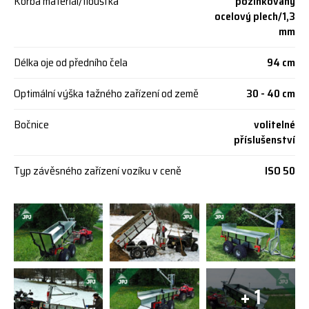
Korba materiál/tloušťka
pozinkovaný
ocelový plech/1,3
mm
Délka oje od předního čela
94 cm
Optimální výška tažného zařízení od země
30 - 40 cm
Bočnice
volitelné
příslušenství
Typ závěsného zařízení vozíku v ceně
ISO 50
+ 1