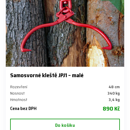
Samosvorné kleště JPJ1 – malé
Rozevření
48 cm
Nosnost
340 kg
Hmotnost
3,4 kg
890 Kč
Cena bez DPH
Do košíku