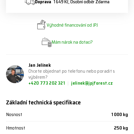
Doprava
1 649 Kč, Osobní odběr Zdarma
Výhodné financování od JPJ
Mám nárok na dotaci?
Jan Jelínek
Chcete objednat po telefonu nebo poradit s
výběrem?
+420 773 202 321
jelinek@jpjforest.cz
Základní technická specifikace
Nosnost
1 000 kg
Hmotnost
250 kg