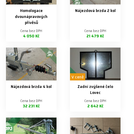
Homologace
Nájezdová brzda 2 kol
dvounápravových
přívěsů
Cena bez DPH
Cena bez DPH
4 050 Kč
21 479 Kč
V ceně
Nájezdová brzda 4 kol
Zadní zvýšené čelo
Lovec
Cena bez DPH
Cena bez DPH
32 231 Kč
2 642 Kč