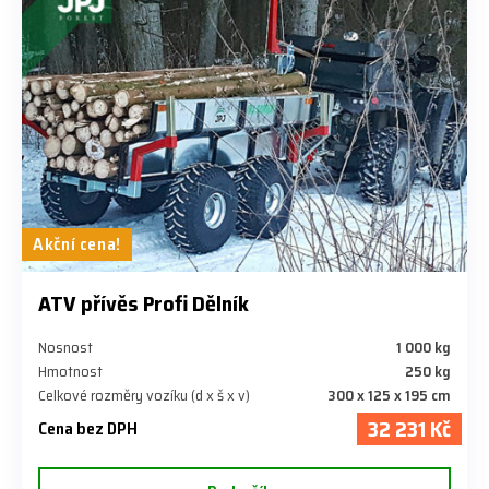
Akční cena!
ATV přívěs Profi Dělník
Nosnost
1 000 kg
Hmotnost
250 kg
Celkové rozměry vozíku (d x š x v)
300 x 125 x 195 cm
32 231 Kč
Cena bez DPH