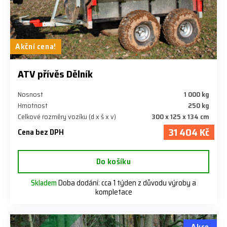
Akční cena!
ATV přívěs Dělník
Nosnost
1 000 kg
Hmotnost
250 kg
Celkové rozměry vozíku (d x š x v)
300 x 125 x 134 cm
31 404 Kč
Cena bez DPH
Do košíku
Skladem
Doba dodání: cca 1 týden z důvodu výroby a
kompletace
Akce