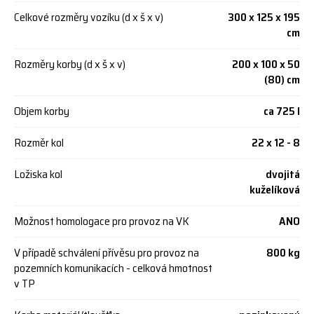
Celkové rozměry vozíku (d x š x v)
300 x 125 x 195
cm
Rozměry korby (d x š x v)
200 x 100 x 50
(80) cm
Objem korby
ca 725 l
Rozměr kol
22 x 12 - 8
Ložiska kol
dvojitá
kuželíková
Možnost homologace pro provoz na VK
ANO
V případě schválení přívěsu pro provoz na
800 kg
pozemních komunikacích - celková hmotnost
v TP