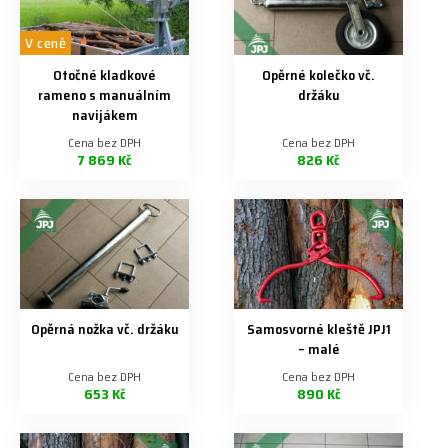
V ceně
Otočné kladkové
Opěrné kolečko vč.
rameno s manuálním
držáku
navijákem
Cena bez DPH
Cena bez DPH
7 869 Kč
826 Kč
Opěrná nožka vč. držáku
Samosvorné kleště JPJ1
– malé
Cena bez DPH
Cena bez DPH
653 Kč
890 Kč