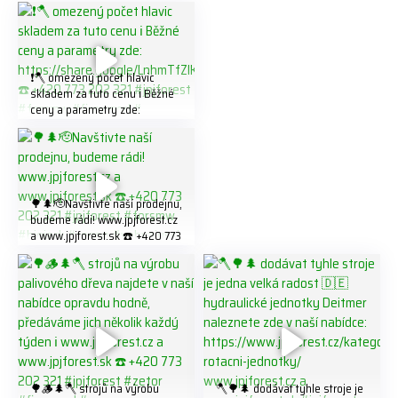
❗️🪓 omezený počet hlavic
skladem za tuto cenu ℹ️ Běžné
ceny a parametry zde:
https://share.google/LnhmTfZl
K8W5t7i6o ☎️ +420 773 202
321 #jpjforest #forsmw
#firewood #
🌳🌲🫡Navštivte naší prodejnu,
budeme rádi! www.jpjforest.cz
a www.jpjforest.sk ☎️ +420 773
202 321 #jpjforest #forsmw
#biojack #regon #vahvajussi
🌳🪵🌲🪓 strojů na výrobu
🪓🌳🌲 dodávat tyhle stroje je