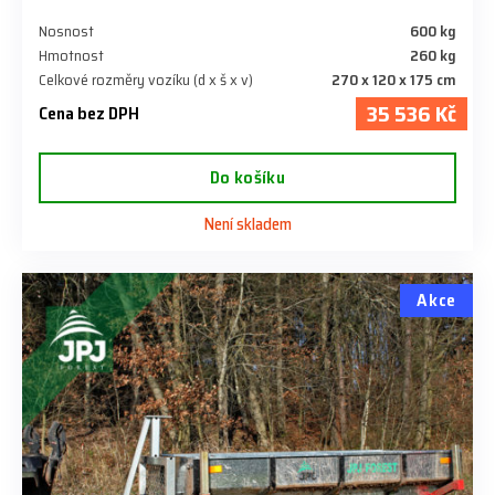
Nosnost
600 kg
Hmotnost
260 kg
Celkové rozměry vozíku (d x š x v)
270 x 120 x 175 cm
35 536 Kč
Cena bez DPH
Do košíku
Není skladem
Akce