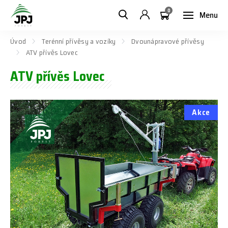
0
Menu
Úvod
Terénní přívěsy a vozíky
Dvounápravové přívěsy
ATV přívěs Lovec
ATV přívěs Lovec
Akce