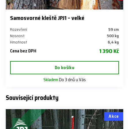
Samosvorné kleště JPJ1 – velké
Rozevření
59 cm
Nosnost
500 kg
Hmotnost
6,4 kg
1 390 Kč
Cena bez DPH
Do košíku
Skladem
Do 3 dnů u Vás
Související produkty
Akce