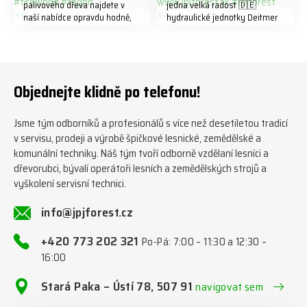
palivového dřeva najdete v
jedna velká radost 🇩🇪
naší nabídce opravdu hodně,
hydraulické jednotky Deitmer
předáváme jich několik každý
naleznete zde v naší nabídce:
týden ℹ️ www.jpjforest.cz a
https://www.jpjforest.cz/kateg
www.jpjforest.sk ☎️ +420 773
orie/multifunkcni-rotacni-
202 321 #jpjforest #zetor
jednotky/ www.jpjforest.cz a
#firewood #regon
www.jpjforest.sk #jpjforest
Objednejte klidně po telefonu!
#firewoodproduction
#firewood #deitmer
Jsme tým odborníků a profesionálů s více než desetiletou tradicí
v servisu, prodeji a výrobě špičkové lesnické, zemědělské a
komunální techniky. Náš tým tvoří odborně vzdělaní lesníci a
dřevorubci, bývalí operátoři lesních a zemědělských strojů a
vyškolení servisní technici.
info@jpjforest.cz
+420 773 202 321
Po-Pá: 7:00 – 11:30 a 12:30 –
16:00
Stará Paka – Ústí 78, 507 91
navigovat sem