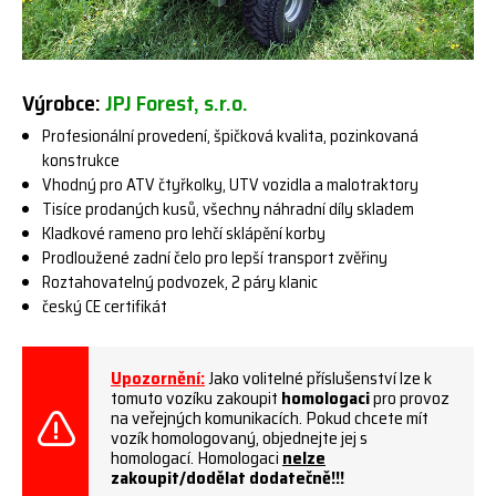
Výrobce:
JPJ Forest, s.r.o.
Profesionální provedení, špičková kvalita, pozinkovaná
konstrukce
Vhodný pro ATV čtyřkolky, UTV vozidla a malotraktory
Tisíce prodaných kusů, všechny náhradní díly skladem
Kladkové rameno pro lehčí sklápění korby
Prodloužené zadní čelo pro lepší transport zvěřiny
Roztahovatelný podvozek, 2 páry klanic
český CE certifikát
Upozornění:
Jako volitelné příslušenství lze k
tomuto vozíku zakoupit
homologaci
pro provoz
na veřejných komunikacích. Pokud chcete mít
vozík homologovaný, objednejte jej s
homologací. Homologaci
nelze
zakoupit/dodělat dodatečně!!!