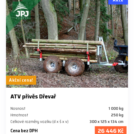
Akční cena!
ATV přívěs Dřevař
Nosnost
1 000 kg
Hmotnost
250 kg
Celkové rozměry vozíku (d x š x v)
300 x 125 x 134 cm
26 446 Kč
Cena bez DPH