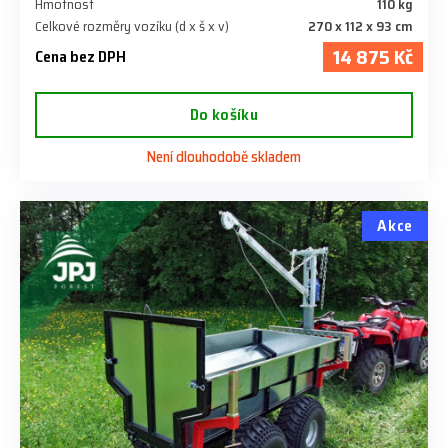
Hmotnost
110 kg
Celkové rozměry vozíku (d x š x v)
270 x 112 x 93 cm
14 875 Kč
Cena bez DPH
Do košíku
Není dlouhodobě skladem
Akce