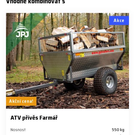
Vhodné kombinovat s
Akce
Akční cena!
ATV přívěs Farmář
Nosnost
550 kg