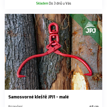
Skladem
Do 3 dnů u Vás
Samosvorné kleště JPJ1 – malé
Rozevření
48 cm