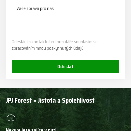
Odesláním kontaktního formuláře souhlasím se
zpracováním mnou poskytnutých údajů
Odeslat
JPJ Forest = Jistota a Spolehlivost
Nekupujete zajíce v pytli