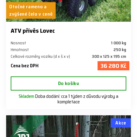
Otočné rameno a
zvýšené čelo v ceně
ATV přívěs Lovec
Nosnost
1 000 kg
Hmotnost
250 kg
Celkové rozměry vozíku (d x š x v)
300 x 125 x 195 cm
36 280 Kč
Cena bez DPH
Do košíku
Skladem
Doba dodání: cca 1 týden z důvodu výroby a
kompletace
Akce