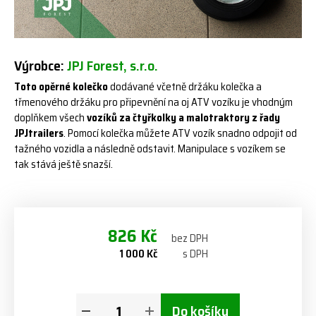
Výrobce:
JPJ Forest, s.r.o.
Toto opěrné kolečko
dodávané včetně držáku kolečka a
třmenového držáku pro připevnění na oj ATV vozíku je vhodným
doplňkem všech
vozíků za čtyřkolky a malotraktory z řady
JPJtrailers
. Pomocí kolečka můžete ATV vozík snadno odpojit od
tažného vozidla a následně odstavit. Manipulace s vozíkem se
tak stává ještě snazší.
826 Kč
bez DPH
1 000 Kč
s DPH
Do košíku