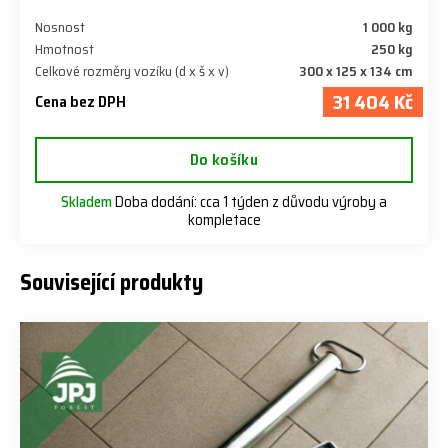
Nosnost
1 000 kg
Hmotnost
250 kg
Celkové rozměry vozíku (d x š x v)
300 x 125 x 134 cm
31 404 Kč
Cena bez DPH
Do košíku
Skladem
Doba dodání: cca 1 týden z důvodu výroby a
kompletace
Související produkty