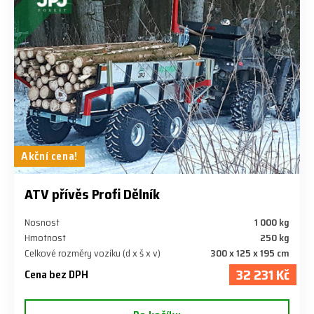
Akční cena!
ATV přívěs Profi Dělník
Nosnost
1 000 kg
Hmotnost
250 kg
Celkové rozměry vozíku (d x š x v)
300 x 125 x 195 cm
32 231 Kč
Cena bez DPH