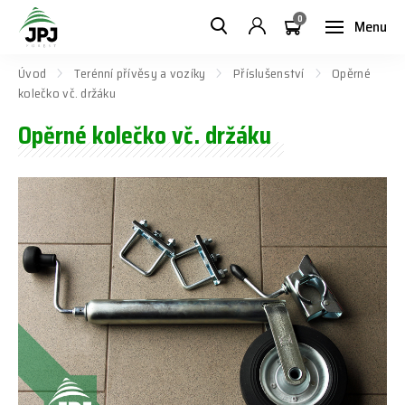
0
Menu
Úvod
Terénní přívěsy a vozíky
Příslušenství
Opěrné
kolečko vč. držáku
Opěrné kolečko vč. držáku