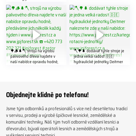
202 321 #jpjforest #forsmw
#biojack #regon #vahvajussi
🌳🪵🌲🪓 strojů na výrobu
🪓🌳🌲 dodávat tyhle stroje je
palivového dřeva najdete v
jedna velká radost 🇩🇪
naší nabídce opravdu hodně,
hydraulické jednotky Deitmer
předáváme jich několik každý
naleznete zde v naší nabídce:
týden ℹ️ www.jpjforest.cz a
https://www.jpjforest.cz/kateg
www.jpjforest.sk ☎️ +420 773
orie/multifunkcni-rotacni-
202 321 #jpjforest #zetor
jednotky/ www.jpjforest.cz a
#firewood #regon
www.jpjforest.sk #jpjforest
Objednejte klidně po telefonu!
#firewoodproduction
#firewood #deitmer
Jsme tým odborníků a profesionálů s více než desetiletou tradicí
v servisu, prodeji a výrobě špičkové lesnické, zemědělské a
komunální techniky. Náš tým tvoří odborně vzdělaní lesníci a
dřevorubci, bývalí operátoři lesních a zemědělských strojů a
vyškolení servisní technici.