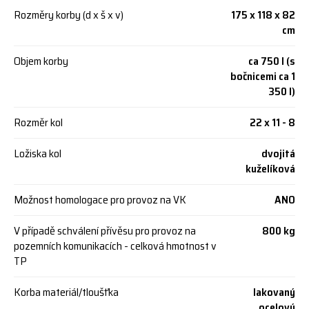
Rozměry korby (d x š x v)
175 x 118 x 82
cm
Objem korby
ca 750 l (s
bočnicemi ca 1
350 l)
Rozměr kol
22 x 11 - 8
Ložiska kol
dvojitá
kuželíková
Možnost homologace pro provoz na VK
ANO
V případě schválení přívěsu pro provoz na
800 kg
pozemních komunikacích - celková hmotnost v
TP
Korba materiál/tloušťka
lakovaný
ocelový