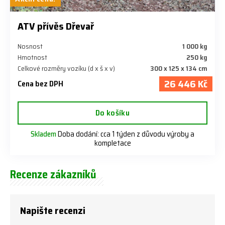
ATV přívěs Dřevař
Nosnost
1 000 kg
Hmotnost
250 kg
Celkové rozměry vozíku (d x š x v)
300 x 125 x 134 cm
26 446 Kč
Cena bez DPH
Do košíku
Skladem
Doba dodání: cca 1 týden z důvodu výroby a
kompletace
Recenze zákazníků
Napište recenzi