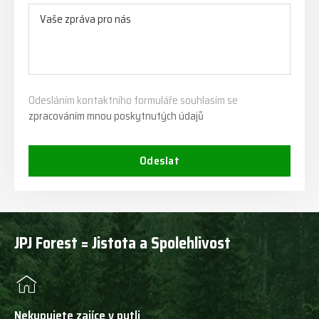
Odesláním kontaktního formuláře souhlasím se
zpracováním mnou poskytnutých údajů
Odeslat
JPJ Forest = Jistota a Spolehlivost
Nekupujete zajíce v pytli