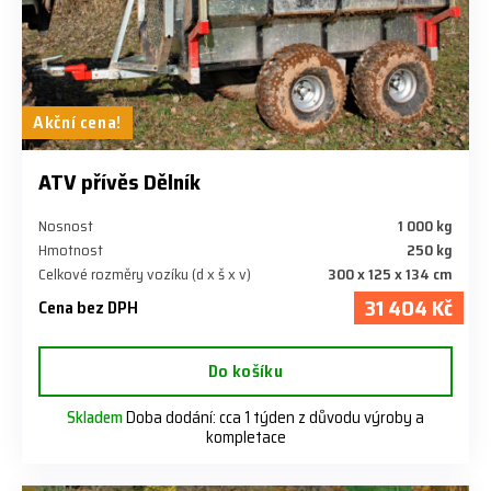
Akční cena!
ATV přívěs Dělník
Nosnost
1 000 kg
Hmotnost
250 kg
Celkové rozměry vozíku (d x š x v)
300 x 125 x 134 cm
31 404 Kč
Cena bez DPH
Do košíku
Skladem
Doba dodání: cca 1 týden z důvodu výroby a
kompletace