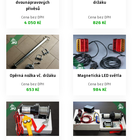
dvounápravových
držáku
přívěsů
Cena bez DPH
Cena bez DPH
4 050 Kč
826 Kč
Opěrná nožka vč. držáku
Magnetická LED světla
Cena bez DPH
Cena bez DPH
653 Kč
984 Kč