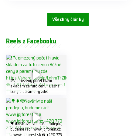
Všechny články
Reels z Facebooku
❗️🪓 omezený počet hlavic
skladem za tuto cenu ℹ️ Běžné
ceny a parametry zde:
https://share.google/LnhmTfZl
K8W5t7i6o ☎️ +420 773 202
321 #jpjforest #forsmw
#firewood #
🌳🌲🫡Navštivte naší prodejnu,
budeme rádi! www.jpjforest.cz
a www.jpjforest.sk ☎️ +420 773