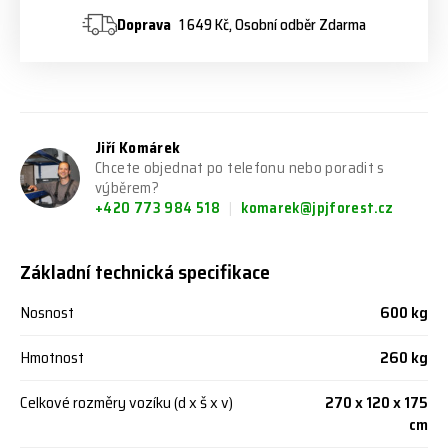
Doprava
1 649 Kč, Osobní odběr Zdarma
Jiří Komárek
Chcete objednat po telefonu nebo poradit s
výběrem?
+420 773 984 518
komarek@jpjforest.cz
Základní technická specifikace
Nosnost
600 kg
Hmotnost
260 kg
Celkové rozměry vozíku (d x š x v)
270 x 120 x 175
cm