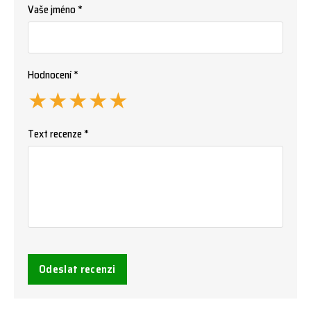
Vaše jméno *
Hodnocení *
★
★
★
★
★
Text recenze *
Odeslat recenzi