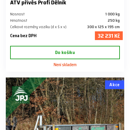
ATV přívěs Profi Dělník
Nosnost
1 000 kg
Hmotnost
250 kg
Celkové rozměry vozíku (d x š x v)
300 x 125 x 195 cm
32 231 Kč
Cena bez DPH
Do košíku
Není skladem
Akce