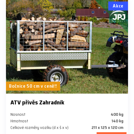
Akce
Bočnice 50 cm v ceně!!
ATV přívěs Zahradník
Nosnost
400 kg
Hmotnost
140 kg
Celkové rozměry vozíku (d x š x v)
211 x 125 x 120 cm