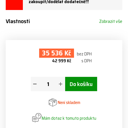
zakoupit/dodělat dodatečně!!!
Vlastnosti
Zobrazit vše
35 536 Kč
bez DPH
42 999 Kč
s DPH
Do košíku
Není skladem
Mám dotaz k tomuto produktu