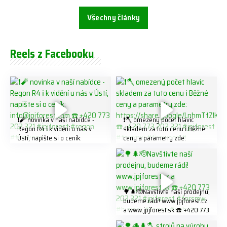
Všechny články
Reels z Facebooku
❗️🧨 novinka v naší nabídce -
❗️🪓 omezený počet hlavic
Regon R4 ℹ️ k vidění u nás v
skladem za tuto cenu ℹ️ Běžné
Ústí, napište si o ceník:
ceny a parametry zde:
info@jpjforest.com ☎️ +420
https://share.google/LnhmTfZl
773 202 321 #jpjforest #regon
K8W5t7i6o ☎️ +420 773 202
#firewood
321 #jpjforest #forsmw
#firewood #
🌳🌲🫡Navštivte naší prodejnu,
budeme rádi! www.jpjforest.cz
a www.jpjforest.sk ☎️ +420 773
202 321 #jpjforest #forsmw