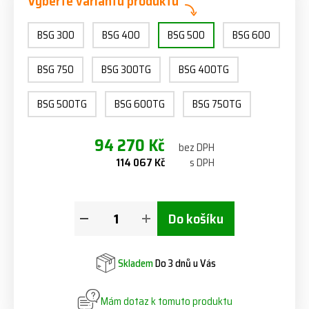
Vyberte variantu produktu
BSG 300
BSG 400
BSG 500
BSG 600
BSG 750
BSG 300TG
BSG 400TG
BSG 500TG
BSG 600TG
BSG 750TG
94 270 Kč
bez DPH
114 067 Kč
s DPH
Do košíku
Skladem
Do 3 dnů u Vás
Mám dotaz k tomuto produktu