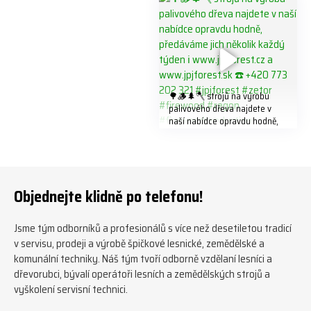
#biojack #regon #vahvajussi
🌳🪵🌲🪓 strojů na výrobu
palivového dřeva najdete v
naší nabídce opravdu hodně,
předáváme jich několik každý
týden ℹ️ www.jpjforest.cz a
www.jpjforest.sk ☎️ +420 773
202 321 #jpjforest #zetor
#firewood #regon
Objednejte klidně po telefonu!
#firewoodproduction
Jsme tým odborníků a profesionálů s více než desetiletou tradicí
v servisu, prodeji a výrobě špičkové lesnické, zemědělské a
komunální techniky. Náš tým tvoří odborně vzdělaní lesníci a
dřevorubci, bývalí operátoři lesních a zemědělských strojů a
vyškolení servisní technici.