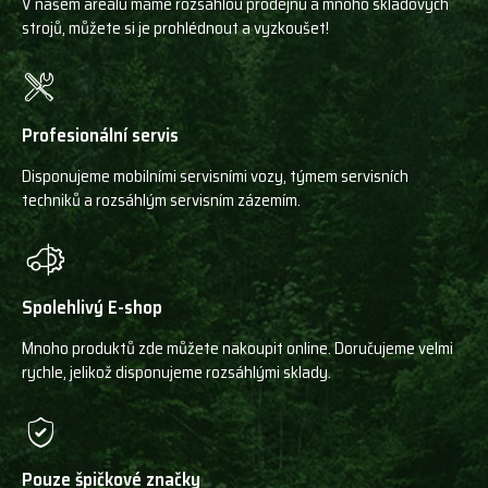
V našem areálu máme rozsáhlou prodejnu a mnoho skladových
strojů, můžete si je prohlédnout a vyzkoušet!
Profesionální servis
Disponujeme mobilními servisními vozy, týmem servisních
techniků a rozsáhlým servisním zázemím.
Spolehlivý E-shop
Mnoho produktů zde můžete nakoupit online. Doručujeme velmi
rychle, jelikož disponujeme rozsáhlými sklady.
Pouze špičkové značky