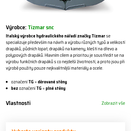
Výrobce:
Tizmar snc
Italský výrobce hydraulického nářadí značky Tizmar
se
specializuje především na návrh a výrobu různých typů a velikostí
drapáků, půdních lopat, drapáků na kameny, kleští na dřevo a
polypových drapáků. Hlavním cílem a prioritou je soustředit se na
výrobu funkčních drapáků s co nejdelší životností, a proto jsou při
výrobě použity pouze nejkvalitnější materiály a ocele.
označení
TG
=
děrované stěny
bez
označení
TG
=
plné stěny
Vlastnosti
Zobrazit vše