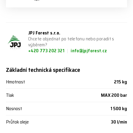
JPJ Forest s.r.o.
Chcete objednat po telefonu nebo poradit s
výběrem?
+420 773 202 321
info@jpjforest.cz
Základní technická specifikace
Hmotnost
215 kg
Tlak
MAX 200 bar
Nosnost
1 500 kg
Průtok oleje
30 l/min