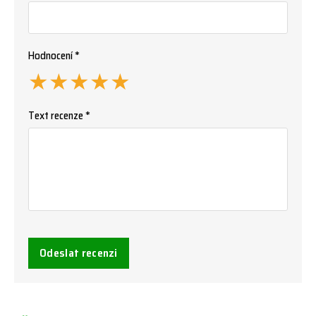
Hodnocení *
★
★
★
★
★
Text recenze *
Odeslat recenzi