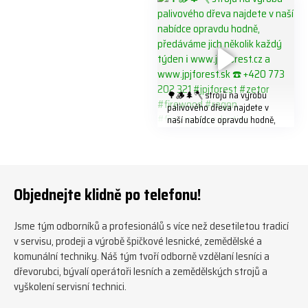
#biojack #regon #vahvajussi
🌳🪵🌲🪓 strojů na výrobu
palivového dřeva najdete v
naší nabídce opravdu hodně,
předáváme jich několik každý
týden ℹ️ www.jpjforest.cz a
www.jpjforest.sk ☎️ +420 773
202 321 #jpjforest #zetor
#firewood #regon
Objednejte klidně po telefonu!
#firewoodproduction
Jsme tým odborníků a profesionálů s více než desetiletou tradicí
v servisu, prodeji a výrobě špičkové lesnické, zemědělské a
komunální techniky. Náš tým tvoří odborně vzdělaní lesníci a
dřevorubci, bývalí operátoři lesních a zemědělských strojů a
vyškolení servisní technici.