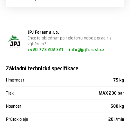
JPJ Forest s.r.o.
Chcete objednat po telefonu nebo poradit s
výběrem?
+420 773 202 321
info@jpjforest.cz
Základní technická specifikace
Hmotnost
75 kg
Tlak
MAX 200 bar
Nosnost
500 kg
Průtok oleje
20 l/min