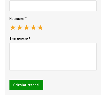
Hodnocení *
★
★
★
★
★
Text recenze *
Odeslat recenzi