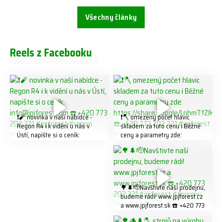
Všechny články
Reels z Facebooku
❗️🧨 novinka v naší nabídce -
❗️🪓 omezený počet hlavic
Regon R4 ℹ️ k vidění u nás v
skladem za tuto cenu ℹ️ Běžné
Ústí, napište si o ceník:
ceny a parametry zde:
info@jpjforest.com ☎️ +420
https://share.google/LnhmTfZl
773 202 321 #jpjforest #regon
K8W5t7i6o ☎️ +420 773 202
#firewood
321 #jpjforest #forsmw
#firewood #
🌳🌲🫡Navštivte naší prodejnu,
budeme rádi! www.jpjforest.cz
a www.jpjforest.sk ☎️ +420 773
202 321 #jpjforest #forsmw