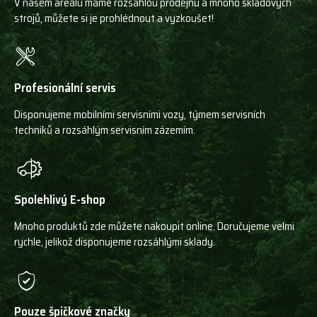
V našem areálu máme rozsáhlou prodejnu a mnoho skladových
strojů, můžete si je prohlédnout a vyzkoušet!
Profesionální servis
Disponujeme mobilními servisními vozy, týmem servisních
techniků a rozsáhlým servisním zázemím.
Spolehlivý E-shop
Mnoho produktů zde můžete nakoupit online. Doručujeme velmi
rychle, jelikož disponujeme rozsáhlými sklady.
Pouze špičkové značky