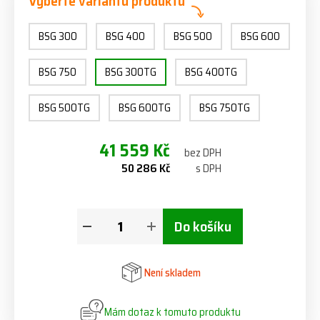
Vyberte variantu produktu
BSG 300
BSG 400
BSG 500
BSG 600
BSG 750
BSG 300TG
BSG 400TG
BSG 500TG
BSG 600TG
BSG 750TG
41 559 Kč
bez DPH
50 286 Kč
s DPH
Do košíku
Není skladem
Mám dotaz k tomuto produktu