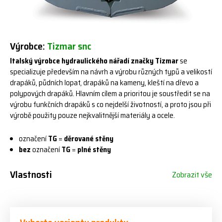
Výrobce:
Tizmar snc
Italský výrobce hydraulického nářadí značky Tizmar
se
specializuje především na návrh a výrobu různých typů a velikostí
drapáků, půdních lopat, drapáků na kameny, kleští na dřevo a
polypových drapáků. Hlavním cílem a prioritou je soustředit se na
výrobu funkčních drapáků s co nejdelší životností, a proto jsou při
výrobě použity pouze nejkvalitnější materiály a ocele.
označení
TG
=
děrované stěny
bez
označení
TG
=
plné stěny
Vlastnosti
Zobrazit vše