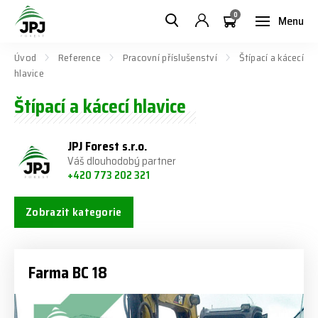
0
Menu
Úvod
Reference
Pracovní příslušenství
Štípací a kácecí
hlavice
Štípací a kácecí hlavice
JPJ Forest s.r.o.
Váš dlouhodobý partner
+420 773 202 321
Zobrazit kategorie
Farma BC 18