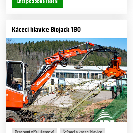
Chci podobné řešení
Kácecí hlavice Biojack 180
Pracovní příslušenství
Štípací a kácecí hlavice