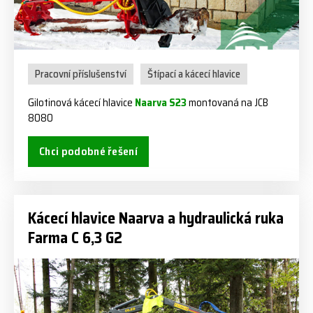
Pracovní příslušenství
Štípací a kácecí hlavice
Gilotinová kácecí hlavice
Naarva S23
montovaná na JCB
8080
Chci podobné řešení
Kácecí hlavice Naarva a hydraulická ruka
Farma C 6,3 G2