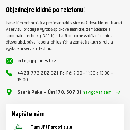
#firewood #regon
Objednejte klidně po telefonu!
#firewoodproduction
Jsme tým odborníků a profesionálů s více než desetiletou tradicí
v servisu, prodeji a výrobě špičkové lesnické, zemědělské a
komunální techniky. Náš tým tvoří odborně vzdělaní lesníci a
dřevorubci, bývalí operátoři lesních a zemědělských strojů a
vyškolení servisní technici.
info@jpjforest.cz
+420 773 202 321
Po-Pá: 7:00 – 11:30 a 12:30 –
16:00
Stará Paka – Ústí 78, 507 91
navigovat sem
Napište nám
Tým JPJ Forest s.r.o.