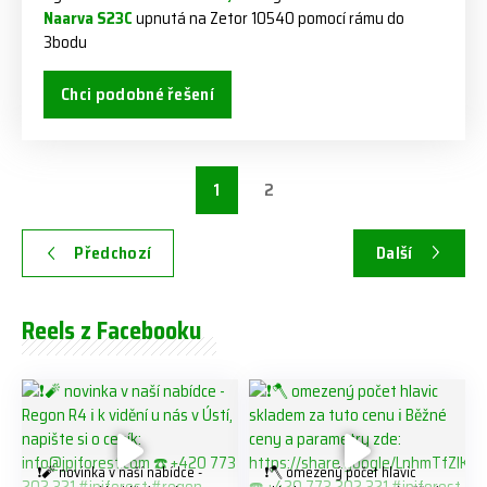
Naarva S23C
upnutá na Zetor 10540 pomocí rámu do
3bodu
Chci podobné řešení
1
2
Předchozí
Další
Reels z Facebooku
❗️🧨 novinka v naší nabídce -
❗️🪓 omezený počet hlavic