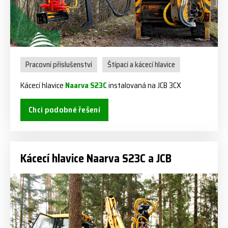
Pracovní příslušenství
Štípací a kácecí hlavice
Kácecí hlavice
Naarva S23C
instalovaná na JCB 3CX
Chci podobné řešení
Kácecí hlavice Naarva S23C a JCB