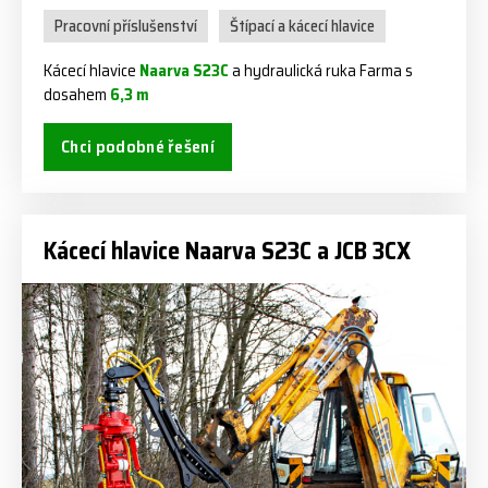
Pracovní příslušenství
Štípací a kácecí hlavice
Kácecí hlavice
Naarva S23C
a hydraulická ruka Farma s
dosahem
6,3 m
Chci podobné řešení
Kácecí hlavice Naarva S23C a JCB 3CX