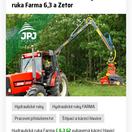
ruka Farma 6,3 a Zetor
Hydraulické ruky
Hydraulické ruky FARMA
Pracovní příslušenství
Štípací a kácecí hlavice
Hydraulická ruka Farma
C 6,3 G2
vybavená kácecí hlavicí