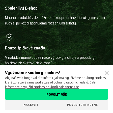
Spolehlivý E-shop
Mnoho produktů zde můžete nakoupit online. Doručujeme velmi
rychle, jelikož disponujeme rozsáhlými sklady.
Pouze špičkové značky
V nabídce máme pouze naše výrobky a stroje a produkty
špičkových světových výrobců!
Využíváme soubory cookies!
Aby náš web fungoval přesně tak, jak má, využíváme soubory cookies,
které zpracováváme podle zásad ochrany osobních údajů.
Další
informace o využití cookies souborů naleznete zde
.
Ochrana osobních údajů
Obchodní podmínky
POVOLIT VŠE
Odstoupení od smlouvy
O nás
Nastavení cookies
NASTAVIT
POVOLIT JEN NUTNÉ
VYROBILO