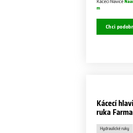
Kácecí hlavice
Naa
m
Chci podob
Kácecí hlav
ruka Farma
Hydraulické ruky