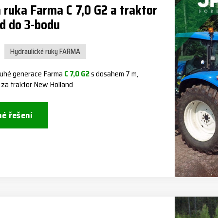
 ruka Farma C 7,0 G2 a traktor
d do 3-bodu
Hydraulické ruky FARMA
druhé generace Farma
C 7,0 G2
s dosahem 7 m,
 za traktor New Holland
né řešení