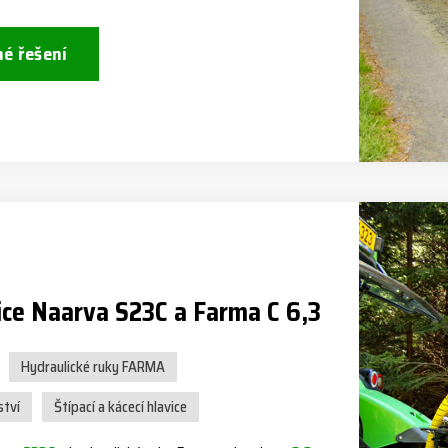
né řešení
ice Naarva S23C a Farma C 6,3
Hydraulické ruky FARMA
ství
Štípací a kácecí hlavice