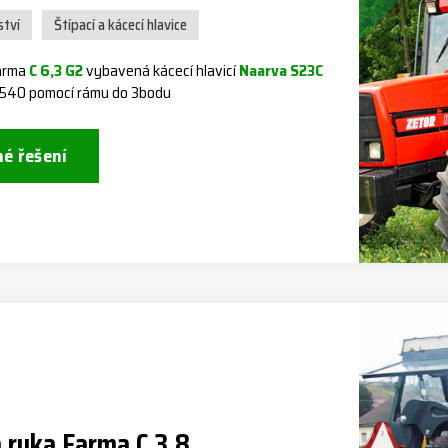
ství
Štípací a kácecí hlavice
Farma
C 6,3 G2
vybavená kácecí hlavicí
Naarva S23C
0540 pomocí rámu do 3bodu
né řešení
 ruka Farma C 3,8