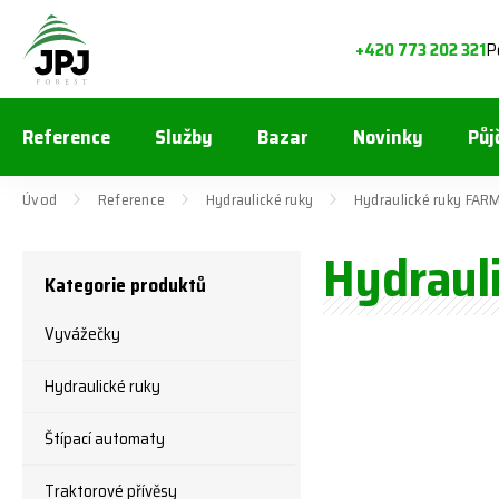
P
+420 773 202 321
Reference
Služby
Bazar
Novinky
Půj
Úvod
Reference
Hydraulické ruky
Hydraulické ruky FAR
Hydraul
Kategorie produktů
Vyvážečky
Hydraulické ruky
Štípací automaty
Traktorové přívěsy