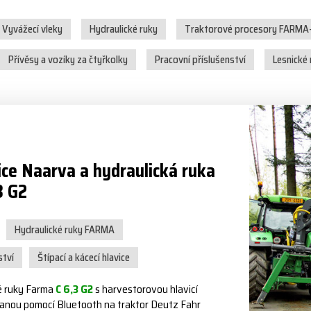
Vyvážecí vleky
Hydraulické ruky
Traktorové procesory FARMA
Přívěsy a vozíky za čtyřkolky
Pracovní příslušenství
Lesnické
ice Naarva a hydraulická ruka
3 G2
Hydraulické ruky FARMA
ství
Štípací a kácecí hlavice
é ruky Farma
C 6,3 G2
s harvestorovou hlavicí
anou pomocí Bluetooth na traktor Deutz Fahr