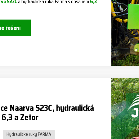
rva S23C
a hydraulická ruka Farma s dosahem
6,3
né řešení
ice Naarva S23C, hydraulická
 6,3 a Zetor
Hydraulické ruky FARMA