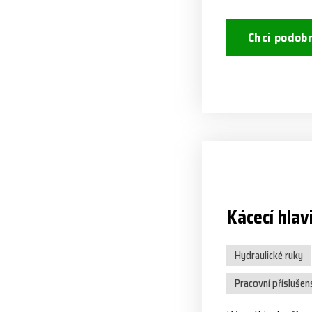
Chci podob
Kácecí hlav
Hydraulické ruky
Pracovní příslušen