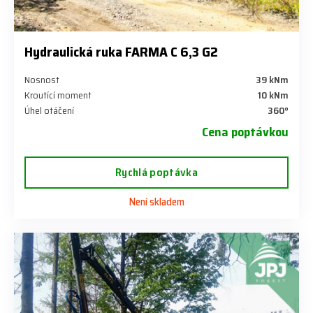
Hydraulická ruka FARMA C 6,3 G2
Nosnost
39 kNm
Kroutící moment
10 kNm
Úhel otáčení
360°
Cena poptávkou
Rychlá poptávka
Není skladem