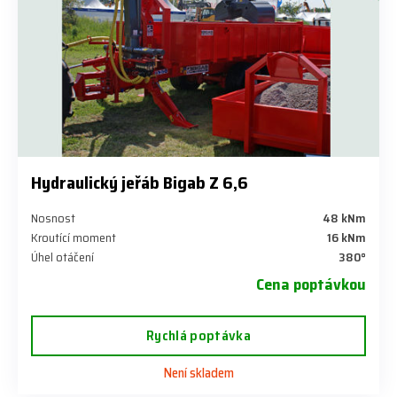
Hydraulický jeřáb Bigab Z 6,6
Nosnost
48 kNm
Kroutící moment
16 kNm
Úhel otáčení
380°
Cena poptávkou
Rychlá poptávka
Není skladem