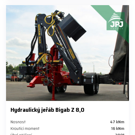
Hydraulický jeřáb Bigab Z 8,0
Nosnost
47 kNm
Kroutící moment
16 kNm