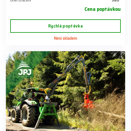
Úhel otáčení
380°
Cena poptávkou
Rychlá poptávka
Není skladem