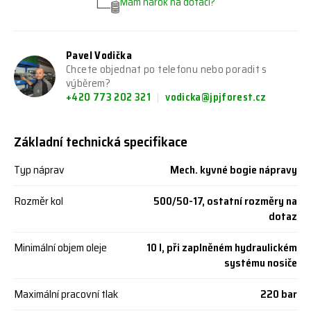
Mám nárok na dotaci?
Pavel Vodička
Chcete objednat po telefonu nebo poradit s
výběrem?
+420 773 202 321
vodicka@jpjforest.cz
Základní technická specifikace
Typ náprav
Mech. kyvné bogie nápravy
Rozměr kol
500/50-17, ostatní rozměry na
dotaz
Minimální objem oleje
10 l, při zaplněném hydraulickém
systému nosiče
Maximální pracovní tlak
220 bar