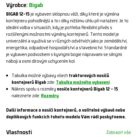
Výrobce:
Bigab
BIGAB 12–15
je vybaven sklopnou věží, díky které je výměna
kontejneru pohodlnější a to i díky nižšímu úhlu při natažení. Je to
ideální volba v situacích, kdy je potřeba flexibilní přívěs s
rozšířenými možnostmi výměny kontejnerů. Tento model je
univerzální a využívá se v různých odvětvích jako je zemědělství,
energetika, odpadové hospodářství a stavebnictví. Standardně
je vybaven podvozkem s kyvnými bogie nápravami se silnými
náboji a osmi dírovým uchycením kol.
Tabulka možné výbavy všech
traktorových nosičů
kontejnerů Bigab
zde:
Tabulka možného vybavení
Nákres spolu s rozměry
nosiče kontejnerů Bigab 12 – 15
naleznete zde:
Rozměry
Další informace o nosiči kontejnerů, o volitelné výbavě nebo
doplňkových funkcích tohoto modelu Vám rádi poskytneme.
Vlastnosti
Zobrazit vše