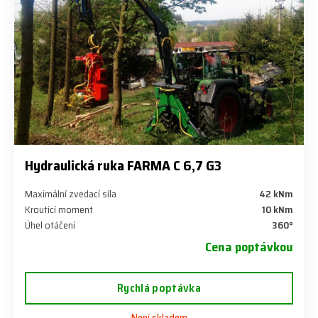
Hydraulická ruka FARMA C 6,7 G3
Maximální zvedací síla
42 kNm
Kroutící moment
10 kNm
Úhel otáčení
360°
Cena poptávkou
Rychlá poptávka
Není skladem