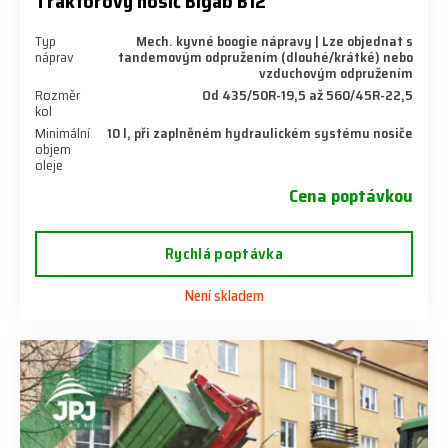
Traktorový nosič Bigab B12
Typ
Mech. kyvné boogie nápravy | Lze objednat s
náprav
tandemovým odpružením (dlouhé/krátké) nebo
vzduchovým odpružením
Rozměr
Od 435/50R-19,5 až 560/45R-22,5
kol
Minimální
10 l, při zaplněném hydraulickém systému nosiče
objem
oleje
Cena poptávkou
Rychlá poptávka
Není skladem