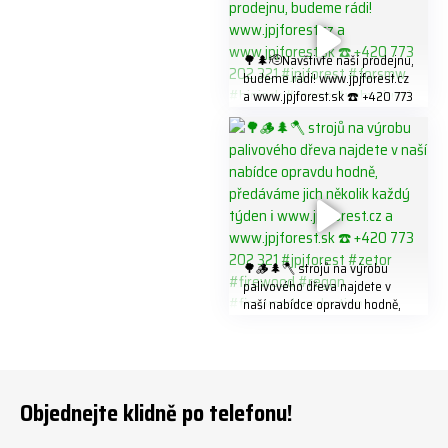
#firewood
321 #jpjforest #forsmw
#firewood #
🌳🌲🫡Navštivte naší prodejnu,
budeme rádi! www.jpjforest.cz
a www.jpjforest.sk ☎️ +420 773
202 321 #jpjforest #forsmw
#biojack #regon #vahvajussi
🌳🪵🌲🪓 strojů na výrobu
palivového dřeva najdete v
naší nabídce opravdu hodně,
předáváme jich několik každý
týden ℹ️ www.jpjforest.cz a
www.jpjforest.sk ☎️ +420 773
202 321 #jpjforest #zetor
#firewood #regon
Objednejte klidně po telefonu!
#firewoodproduction