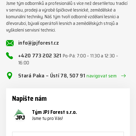
Jsme tým odborníků a profesionálů s více než desetiletou tradicí
v servisu, prodeji a výrobě špičkové lesnické, zemědělské a
komunální techniky. Náš tým tvoří odborně vzdělaní lesníci a
dřevorubci, bývalí operátoři lesních a zemědělských strojů a
vyškolení servisní technici.
info@jpjforest.cz
+420 773 202 321
Po-Pá: 7:00 – 11:30 a 12:30 –
16:00
Stará Paka – Ústí 78, 507 91
navigovat sem
Napište nám
Tým JPJ Forest s.r.o.
Jsme tu pro Vás!