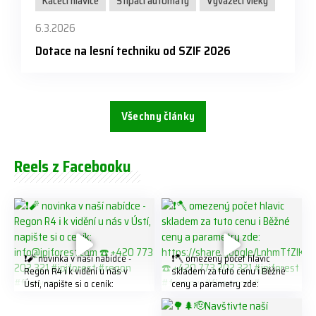
Kácecí hlavice
Štípací automaty
Vyvážecí vleky
6.3.2026
Dotace na lesní techniku od SZIF 2026
Všechny články
Reels z Facebooku
❗️🧨 novinka v naší nabídce -
❗️🪓 omezený počet hlavic
Regon R4 ℹ️ k vidění u nás v
skladem za tuto cenu ℹ️ Běžné
Ústí, napište si o ceník:
ceny a parametry zde:
info@jpjforest.com ☎️ +420
https://share.google/LnhmTfZl
773 202 321 #jpjforest #regon
K8W5t7i6o ☎️ +420 773 202