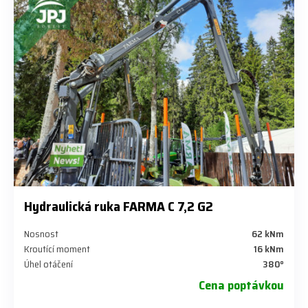
Hydraulická ruka FARMA C 7,2 G2
Nosnost
62 kNm
Kroutící moment
16 kNm
Úhel otáčení
380°
Cena poptávkou