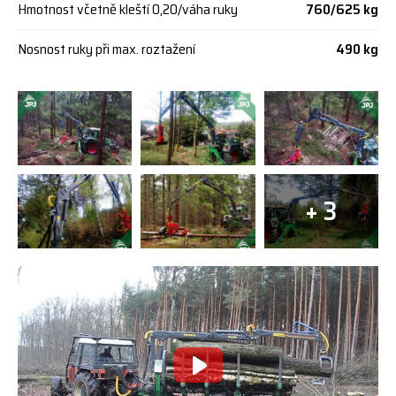
Hmotnost včetně kleští 0,20/váha ruky
760/625 kg
Nosnost ruky při max. roztažení
490 kg
+ 3