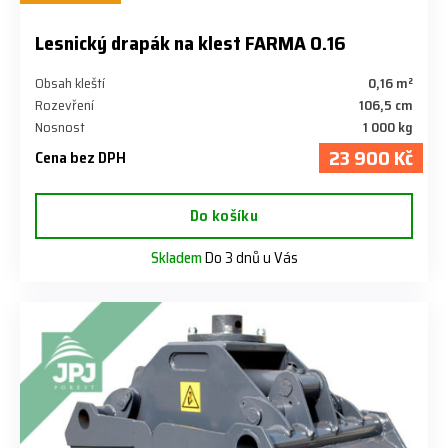
Lesnický drapák na klest FARMA 0.16
Obsah kleští
0,16 m²
Rozevření
106,5 cm
Nosnost
1 000 kg
23 900 Kč
Cena bez DPH
Do košíku
Skladem
Do 3 dnů u Vás