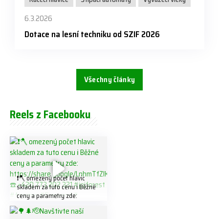
6.3.2026
Dotace na lesní techniku od SZIF 2026
Všechny články
Reels z Facebooku
❗️🪓 omezený počet hlavic
skladem za tuto cenu ℹ️ Běžné
ceny a parametry zde:
https://share.google/LnhmTfZl
K8W5t7i6o ☎️ +420 773 202