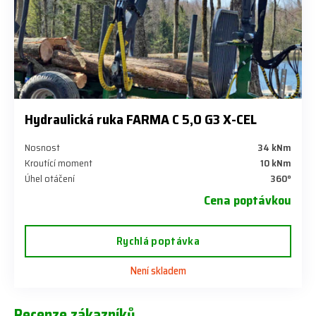
Hydraulická ruka FARMA C 5,0 G3 X-CEL
Nosnost
34 kNm
Kroutící moment
10 kNm
Úhel otáčení
360°
Cena poptávkou
Rychlá poptávka
Není skladem
Recenze zákazníků