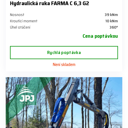
Hydraulická ruka FARMA C 6,3 G2
Nosnost
39 kNm
Kroutící moment
10 kNm
Úhel otáčení
360°
Cena poptávkou
Rychlá poptávka
Není skladem