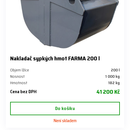
Nakladač sypkých hmot FARMA 200 l
Objem lžíce
200 l
Nosnost
1 000 kg
Hmotnost
182 kg
41 200 Kč
Cena bez DPH
Do košíku
Není skladem