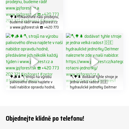
321 #jpjforest #forsmw
#firewood #
🌳🌲🫡Navštivte naší prodejnu,
budeme rádi! www.jpjforest.cz
a www.jpjforest.sk ☎️ +420 773
202 321 #jpjforest #forsmw
#biojack #regon #vahvajussi
🌳🪵🌲🪓 strojů na výrobu
🪓🌳🌲 dodávat tyhle stroje je
palivového dřeva najdete v
jedna velká radost 🇩🇪
naší nabídce opravdu hodně,
hydraulické jednotky Deitmer
předáváme jich několik každý
naleznete zde v naší nabídce:
týden ℹ️ www.jpjforest.cz a
https://www.jpjforest.cz/kateg
www.jpjforest.sk ☎️ +420 773
orie/multifunkcni-rotacni-
202 321 #jpjforest #zetor
jednotky/ www.jpjforest.cz a
#firewood #regon
www.jpjforest.sk #jpjforest
Objednejte klidně po telefonu!
#firewoodproduction
#firewood #deitmer