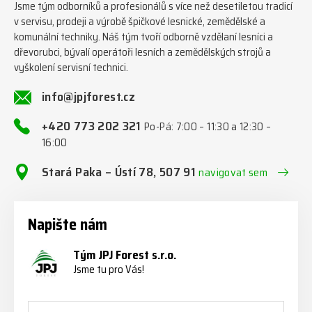
Jsme tým odborníků a profesionálů s více než desetiletou tradicí
v servisu, prodeji a výrobě špičkové lesnické, zemědělské a
komunální techniky. Náš tým tvoří odborně vzdělaní lesníci a
dřevorubci, bývalí operátoři lesních a zemědělských strojů a
vyškolení servisní technici.
info@jpjforest.cz
+420 773 202 321
Po-Pá: 7:00 – 11:30 a 12:30 –
16:00
Stará Paka – Ústí 78, 507 91
navigovat sem
Napište nám
Tým JPJ Forest s.r.o.
Jsme tu pro Vás!