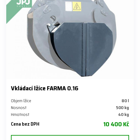
Vkládací lžíce FARMA 0.16
Objem lžíce
80 l
Nosnost
500 kg
Hmotnost
40 kg
10 400 Kč
Cena bez DPH