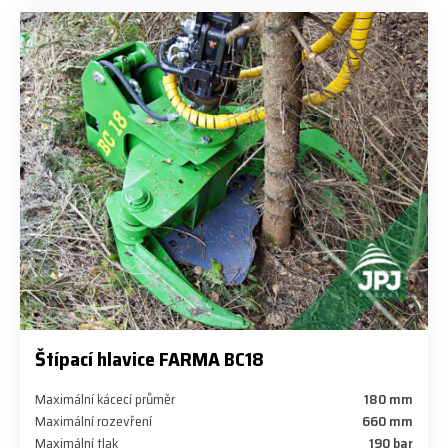
Štípací hlavice FARMA BC18
Maximální kácecí průměr
180 mm
Maximální rozevření
660 mm
Maximální tlak
190 bar