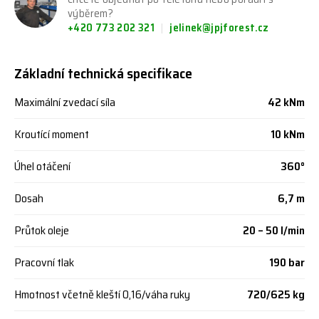
výběrem?
+420 773 202 321
jelinek@jpjforest.cz
Základní technická specifikace
Maximální zvedací síla
42 kNm
Kroutící moment
10 kNm
Úhel otáčení
360°
Dosah
6,7 m
Průtok oleje
20 – 50 l/min
Pracovní tlak
190 bar
Hmotnost včetně kleští 0,16/váha ruky
720/625 kg