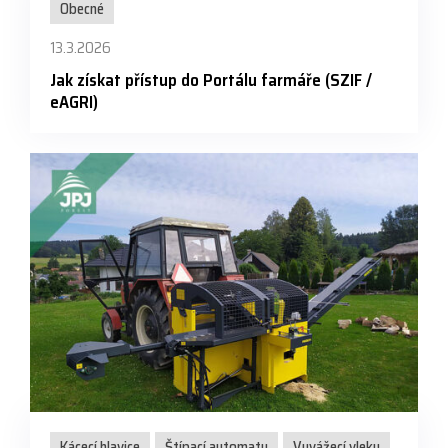
Obecné
13.3.2026
Jak získat přístup do Portálu farmáře (SZIF /
eAGRI)
Kácecí hlavice
Štípací automaty
Vyvážecí vleky