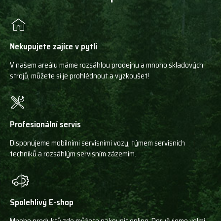
Nekupujete zajíce v pytli
V našem areálu máme rozsáhlou prodejnu a mnoho skladových
strojů, můžete si je prohlédnout a vyzkoušet!
Profesionální servis
Disponujeme mobilními servisními vozy, týmem servisních
techniků a rozsáhlým servisním zázemím.
Spolehlivý E-shop
Mnoho produktů zde můžete nakoupit online. Doručujeme velmi