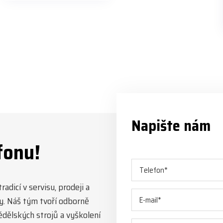
202 321 #jpjforest #forsmw
#biojack #regon #vahvajussi
Napište nám
fonu!
adicí v servisu, prodeji a
y. Náš tým tvoří odborně
mědělských strojů a vyškolení