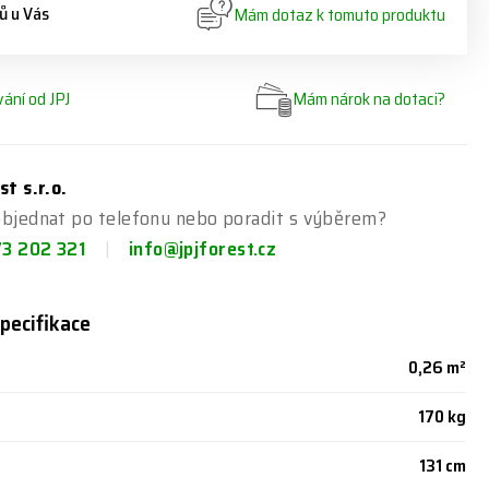
ů u Vás
Mám dotaz k tomuto produktu
ání od JPJ
Mám nárok na dotaci?
st s.r.o.
objednat po telefonu nebo poradit s výběrem?
73 202 321
info@jpjforest.cz
pecifikace
0,26 m²
170 kg
131 cm