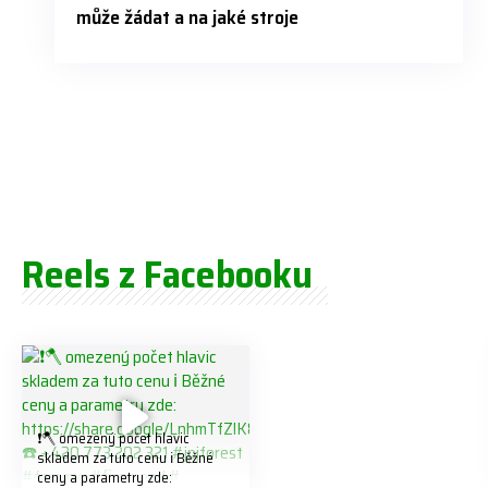
může žádat a na jaké stroje
Reels z Facebooku
❗️🪓 omezený počet hlavic
skladem za tuto cenu ℹ️ Běžné
ceny a parametry zde: