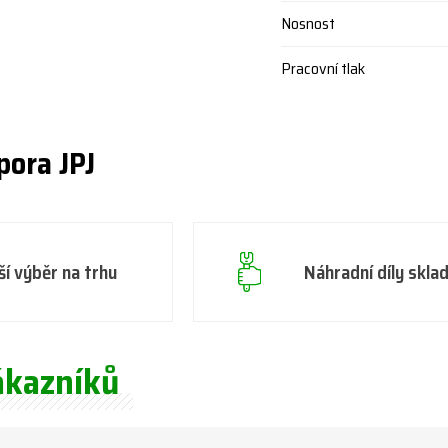
Nosnost
Pracovní tlak
pora JPJ
ší výběr na trhu
Náhradní díly skl
ákazníků