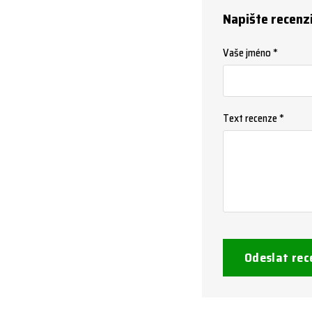
Napište recenz
Vaše jméno *
Text recenze *
Odeslat rec