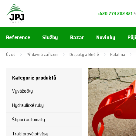
P
+420 773 202 321
Reference
Služby
Bazar
Novinky
Půj
Úvod
Přídavná zařízení
Drapáky a kleště
Kulatina
Kategorie produktů
Vyvážečky
Hydraulické ruky
Štípací automaty
Traktorové přívěsy