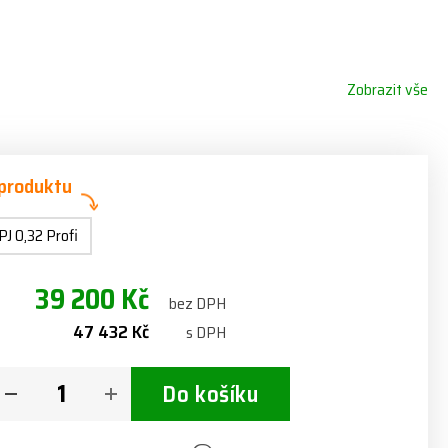
Zobrazit vše
 produktu
PJ 0,32 Profi
39 200 Kč
bez DPH
47 432 Kč
s DPH
Do košíku