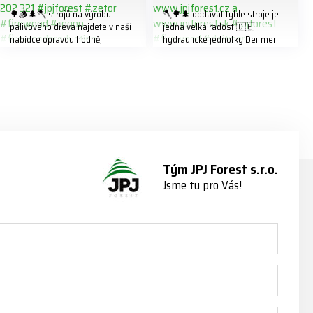
🌳🪵🌲🪓 strojů na výrobu
🪓🌳🌲 dodávat tyhle stroje je
palivového dřeva najdete v naší
jedna velká radost 🇩🇪
nabídce opravdu hodně,
hydraulické jednotky Deitmer
předáváme jich několik každý
naleznete zde v naší nabídce:
týden ℹ️ www.jpjforest.cz a
https://www.jpjforest.cz/kategori
www.jpjforest.sk ☎️ +420 773
e/multifunkcni-rotacni-jednotky/
202 321 #jpjforest #zetor
www.jpjforest.cz a
#firewood #regon
www.jpjforest.sk #jpjforest
#firewoodproduction
#firewood #deitmer
Tým JPJ Forest s.r.o.
Jsme tu pro Vás!