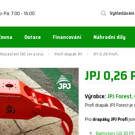
Vyhledávání
o-Pá: 7:00 – 16:00
čovna
Dotace
Financování
Náhradní díly
Rozevření 130 cm a více
Profi drapák JPJ
JPJ 0,26 Profi
JPJ 0,26 
Výrobce:
JPJ Forest, 
Profi drapák JPJ Forest je
Pro
drapáky JPJ Profi
jsm
Baltrotors GR 30 PF