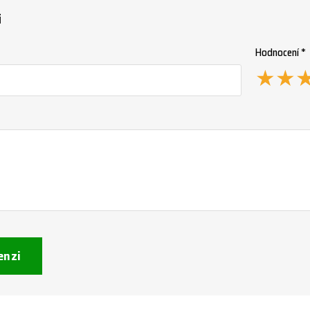
i
Hodnocení *
★
★
enzi