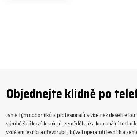
https://share.google/LnhmTfZlK
8W5t7i6o ☎️ +420 773 202 321
#jpjforest #forsmw #firewood
#
Objednejte klidně po tele
Jsme tým odborníků a profesionálů s více než desetiletou tr
výrobě špičkové lesnické, zemědělské a komunální technik
vzdělaní lesníci a dřevorubci, bývalí operátoři lesních a ze