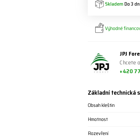
Skladem
Do 3 dn
Výhodné financov
JPJ Fore
Chcete 
+420 7
Základní technická s
Obsah kleštin
Hmotnost
Rozevření