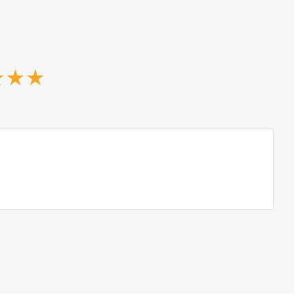
★
★
★