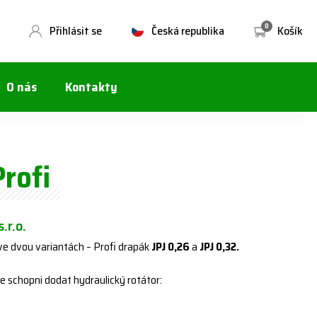
0
Přihlásit se
Česká republika
Košík
O nás
Kontakty
Profi
s.r.o.
 ve dvou variantách – Profi drapák
JPJ 0,26
a
JPJ 0,32.
e schopni dodat hydraulický rotátor: