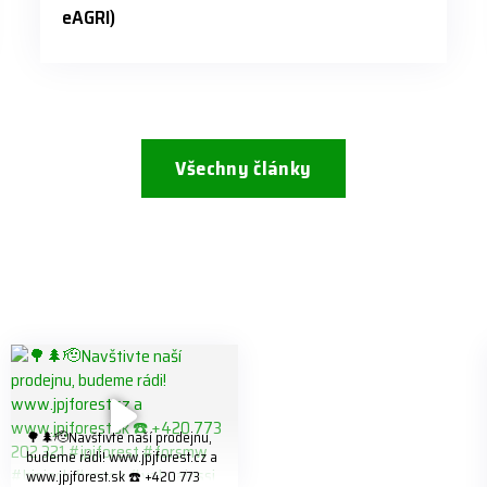
eAGRI)
Všechny články
🌳🌲🫡Navštivte naší prodejnu,
budeme rádi! www.jpjforest.cz a
www.jpjforest.sk ☎️ +420 773