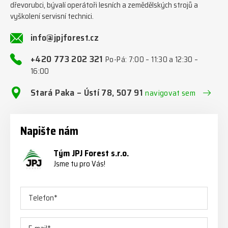
dřevorubci, bývalí operátoři lesních a zemědělských strojů a
vyškolení servisní technici.
info@jpjforest.cz
+420 773 202 321
Po-Pá: 7:00 – 11:30 a 12:30 –
16:00
Stará Paka – Ústí 78, 507 91
navigovat sem
Napište nám
Tým JPJ Forest s.r.o.
Jsme tu pro Vás!