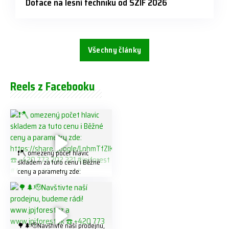
Dotace na lesní techniku od SZIF 2026
Všechny články
Reels z Facebooku
❗️🪓 omezený počet hlavic
skladem za tuto cenu ℹ️ Běžné
ceny a parametry zde:
https://share.google/LnhmTfZl
K8W5t7i6o ☎️ +420 773 202
321 #jpjforest #forsmw
#firewood #
🌳🌲🫡Navštivte naší prodejnu,