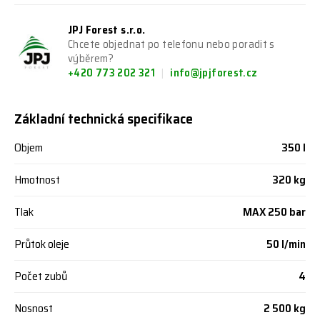
JPJ Forest s.r.o.
Chcete objednat po telefonu nebo poradit s
výběrem?
+420 773 202 321
info@jpjforest.cz
Základní technická specifikace
Objem
350 l
Hmotnost
320 kg
Tlak
MAX 250 bar
Průtok oleje
50 l/min
Počet zubů
4
Nosnost
2 500 kg