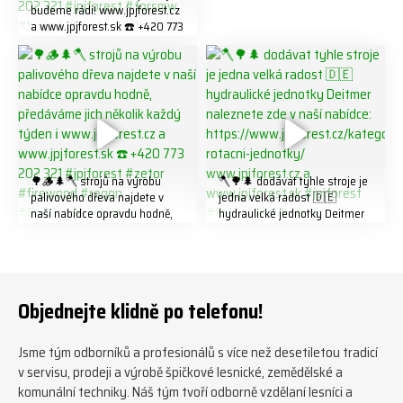
budeme rádi! www.jpjforest.cz
a www.jpjforest.sk ☎️ +420 773
202 321 #jpjforest #forsmw
#biojack #regon #vahvajussi
🌳🪵🌲🪓 strojů na výrobu
🪓🌳🌲 dodávat tyhle stroje je
palivového dřeva najdete v
jedna velká radost 🇩🇪
naší nabídce opravdu hodně,
hydraulické jednotky Deitmer
předáváme jich několik každý
naleznete zde v naší nabídce:
týden ℹ️ www.jpjforest.cz a
https://www.jpjforest.cz/kateg
www.jpjforest.sk ☎️ +420 773
orie/multifunkcni-rotacni-
202 321 #jpjforest #zetor
jednotky/ www.jpjforest.cz a
#firewood #regon
www.jpjforest.sk #jpjforest
Objednejte klidně po telefonu!
#firewoodproduction
#firewood #deitmer
Jsme tým odborníků a profesionálů s více než desetiletou tradicí
v servisu, prodeji a výrobě špičkové lesnické, zemědělské a
komunální techniky. Náš tým tvoří odborně vzdělaní lesníci a