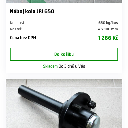
Náboj kola JPJ 650
Nosnost
650 kg/kus
Rozteč
4 x 100 mm
1 266 Kč
Cena bez DPH
Do košíku
Skladem
Do 3 dnů u Vás