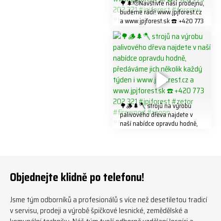
🌳🌲🫡Navštivte naší prodejnu,
budeme rádi! www.jpjforest.cz
a www.jpjforest.sk ☎️ +420 773
202 321 #jpjforest #forsmw
#biojack #regon #vahvajussi
🌳🪵🌲🪓 strojů na výrobu
palivového dřeva najdete v
naší nabídce opravdu hodně,
předáváme jich několik každý
týden ℹ️ www.jpjforest.cz a
www.jpjforest.sk ☎️ +420 773
202 321 #jpjforest #zetor
#firewood #regon
Objednejte klidně po telefonu!
#firewoodproduction
Jsme tým odborníků a profesionálů s více než desetiletou tradicí
v servisu, prodeji a výrobě špičkové lesnické, zemědělské a