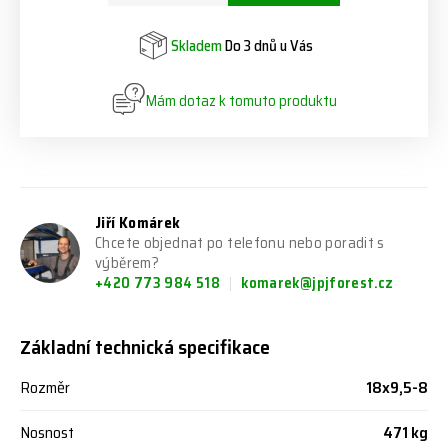
Skladem
Do 3 dnů u Vás
Mám dotaz k tomuto produktu
Jiří Komárek
Chcete objednat po telefonu nebo poradit s
výběrem?
+420 773 984 518
komarek@jpjforest.cz
Základní technická specifikace
Rozměr
18x9,5-8
Nosnost
471 kg