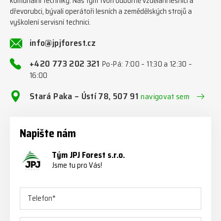
komunální techniky. Náš tým tvoří odborně vzdělaní lesníci a
dřevorubci, bývalí operátoři lesních a zemědělských strojů a
vyškolení servisní technici.
info@jpjforest.cz
+420 773 202 321
Po-Pá: 7:00 – 11:30 a 12:30 –
16:00
Stará Paka – Ústí 78, 507 91
navigovat sem
Napište nám
Tým JPJ Forest s.r.o.
Jsme tu pro Vás!