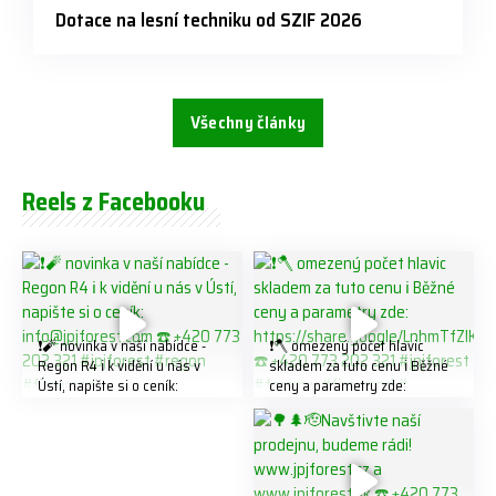
Dotace na lesní techniku od SZIF 2026
Všechny články
Reels z Facebooku
❗️🧨 novinka v naší nabídce -
❗️🪓 omezený počet hlavic
Regon R4 ℹ️ k vidění u nás v
skladem za tuto cenu ℹ️ Běžné
Ústí, napište si o ceník:
ceny a parametry zde:
info@jpjforest.com ☎️ +420
https://share.google/LnhmTfZl
773 202 321 #jpjforest #regon
K8W5t7i6o ☎️ +420 773 202
#firewood
321 #jpjforest #forsmw
#firewood #