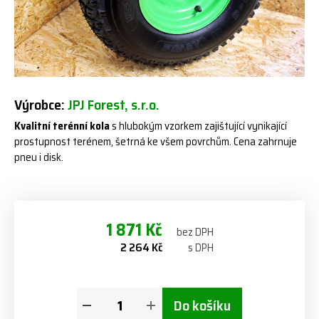
Výrobce:
JPJ Forest, s.r.o.
Kvalitní terénní kola
s hlubokým vzorkem zajištující vynikající
prostupnost terénem, šetrná ke všem povrchům. Cena zahrnuje
pneu i disk.
1 871 Kč
bez DPH
2 264 Kč
s DPH
Do košíku