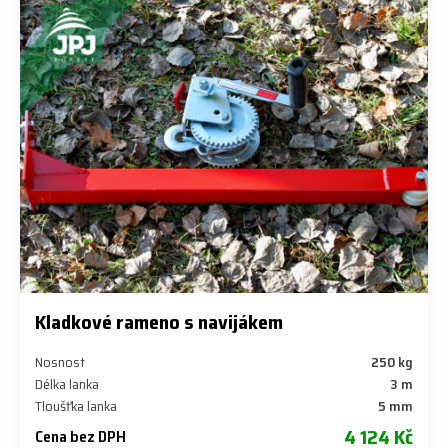
Kladkové rameno s navijákem
Nosnost
250 kg
Délka lanka
3 m
Tloušťka lanka
5 mm
4 124 Kč
Cena bez DPH