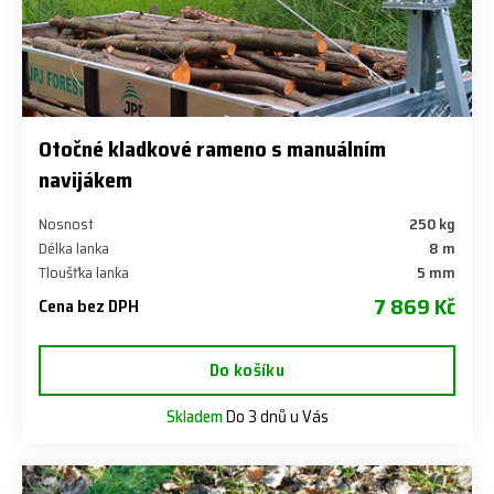
Otočné kladkové rameno s manuálním
navijákem
Nosnost
250 kg
Délka lanka
8 m
Tloušťka lanka
5 mm
7 869 Kč
Cena bez DPH
Do košíku
Skladem
Do 3 dnů u Vás