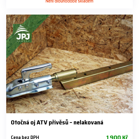
Není dlouhodobě skladem
Otočná oj ATV přívěsů – nelakovaná
1 900 Kč
Cena bez DPH