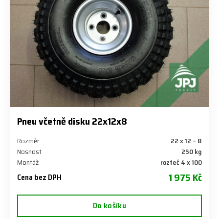
Pneu včetně disku 22x12x8
Rozměr
22 x 12 – 8
Nosnost
250 kg
Montáž
rozteč 4 x 100
1 975 Kč
Cena bez DPH
Do košíku