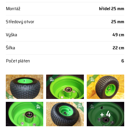
Montáž
hřídel 25 mm
Středový otvor
25 mm
Výška
49 cm
Šířka
22 cm
Počet pláten
6
+ 4