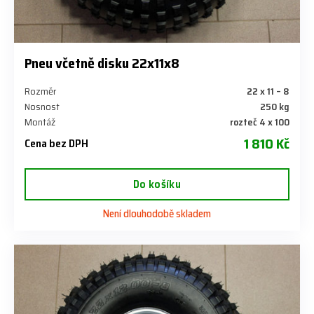
Pneu včetně disku 22x11x8
Rozměr
22 x 11 – 8
Nosnost
250 kg
Montáž
rozteč 4 x 100
1 810 Kč
Cena bez DPH
Do košíku
Není dlouhodobě skladem