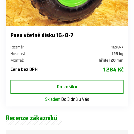
Pneu včetně disku 16×8-7
Rozměr
16x8-7
Nosnost
125 kg
Montáž
hřídel 20 mm
1 284 Kč
Cena bez DPH
Do košíku
Skladem
Do 3 dnů u Vás
Recenze zákazníků