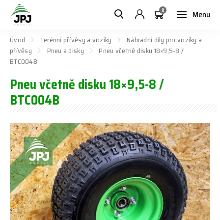
0
Menu
Úvod
Terénní přívěsy a vozíky
Náhradní díly pro vozíky a
přívěsy
Pneu a disky
Pneu včetně disku 18×9,5-8 /
BTC004B
Pneu včetně disku 18×9,5-8 /
BTC004B