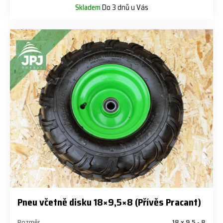
Skladem
Do 3 dnů u Vás
Pneu včetně disku 18×9,5×8 (Přívěs Pracant)
Rozměr
18 x 9,5 - 8