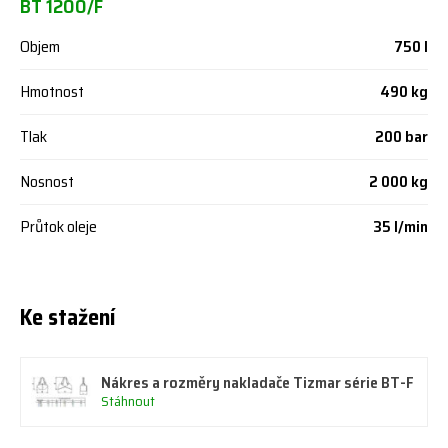
BT 1200/F
Objem
750 l
Hmotnost
490 kg
Tlak
200 bar
Nosnost
2 000 kg
Průtok oleje
35 l/min
Ke stažení
Nákres a rozměry nakladače Tizmar série BT-F
Stáhnout