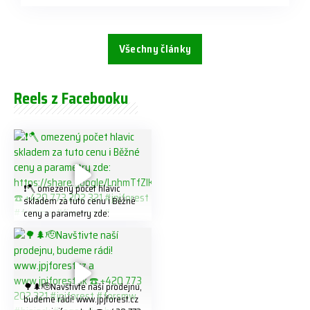
Všechny články
Reels z Facebooku
❗️🪓 omezený počet hlavic
skladem za tuto cenu ℹ️ Běžné
ceny a parametry zde:
https://share.google/LnhmTfZl
K8W5t7i6o ☎️ +420 773 202
321 #jpjforest #forsmw
#firewood #
🌳🌲🫡Navštivte naší prodejnu,
budeme rádi! www.jpjforest.cz