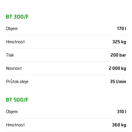
BT 300/F
Objem
170 l
Hmotnost
325 kg
Tlak
200 bar
Nosnost
2 000 kg
Průtok oleje
35 l/min
BT 500/F
Objem
310 l
Hmotnost
360 kg