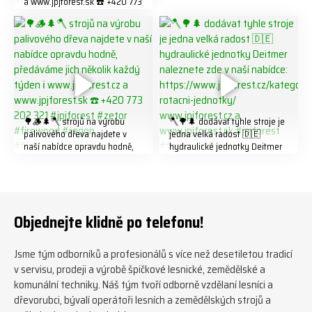
a www.jpjforest.sk ☎️ +420 773
202 321 #jpjforest #forsmw
#biojack #regon #vahvajussi
🌳🪵🌲🪓 strojů na výrobu
🪓🌳🌲 dodávat tyhle stroje je
palivového dřeva najdete v
jedna velká radost 🇩🇪
naší nabídce opravdu hodně,
hydraulické jednotky Deitmer
předáváme jich několik každý
naleznete zde v naší nabídce:
týden ℹ️ www.jpjforest.cz a
https://www.jpjforest.cz/kateg
www.jpjforest.sk ☎️ +420 773
orie/multifunkcni-rotacni-
202 321 #jpjforest #zetor
jednotky/ www.jpjforest.cz a
#firewood #regon
www.jpjforest.sk #jpjforest
Objednejte klidně po telefonu!
#firewoodproduction
#firewood #deitmer
Jsme tým odborníků a profesionálů s více než desetiletou tradicí
v servisu, prodeji a výrobě špičkové lesnické, zemědělské a
komunální techniky. Náš tým tvoří odborně vzdělaní lesníci a
dřevorubci, bývalí operátoři lesních a zemědělských strojů a