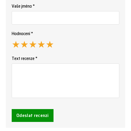
Vaše jméno *
Hodnocení *
★
★
★
★
★
Text recenze *
Odeslat recenzi