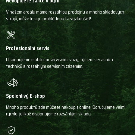
Nekupujete zajíce v pytli
V našem areálu máme rozsáhlou prodejnu a mnoho skladových
strojů, můžete si je prohlédnout a vyzkoušet!
Profesionální servis
Disponujeme mobilními servisními vozy, týmem servisních
techniků a rozsáhlým servisním zázemím.
Spolehlivý E-shop
Mnoho produktů zde můžete nakoupit online. Doručujeme velmi
rychle, jelikož disponujeme rozsáhlými sklady.