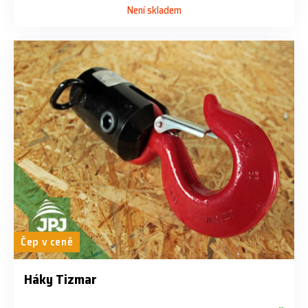
Není skladem
Čep v ceně
Háky Tizmar