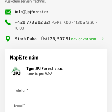
vyškolení servisní technici.
info@jpjforest.cz
+420 773 202 321
Po-Pá: 7:00 – 11:30 a 12:30 –
16:00
Stará Paka – Ústí 78, 507 91
navigovat sem
Napište nám
Tým JPJ Forest s.r.o.
Jsme tu pro Vás!